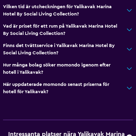
Vilken tid är utcheckningen för Yalikavak Marina
Tofflor
Hotel By Social Living Collection?
Sammanlänkade rum tillgängliga
Vad är priset för ett rum på Yalikavak Marina Hotel
By Social Living Collection?
Hälsa och säkerhet
Daglig städning
Finns det tvättservice i Yalikavak Marina Hotel By
Social Living Collection?
Kassaskåp
Hur många bolag söker momondo igenom efter
Arbetsyta
hotell i Yalikavak?
Skrivbord
När uppdaterade momondo senast priserna för
hotell för Yalikavak?
Fitness
Träningslokal
Intressanta platser nära Yalikavak Marina