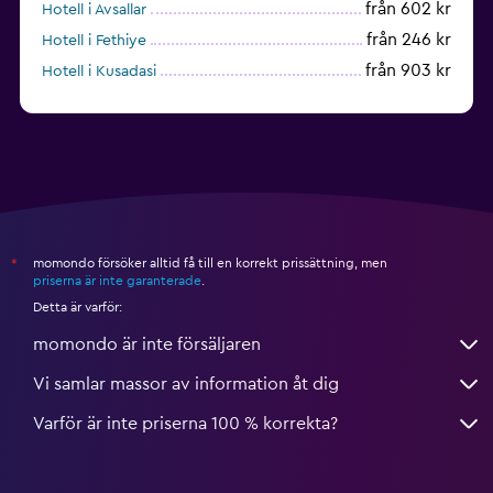
från 602 kr
Hotell i Avsallar
från 246 kr
Hotell i Fethiye
från 903 kr
Hotell i Kusadasi
från 312 kr
Hotell i Izmir
momondo försöker alltid få till en korrekt prissättning, men
*
priserna är inte garanterade
.
Detta är varför:
momondo är inte försäljaren
Vi samlar massor av information åt dig
Varför är inte priserna 100 % korrekta?