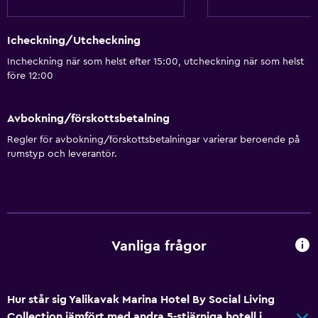
Parkering och transport
Parkering
Icheckning/Utcheckning
Flygbuss
Incheckning när som helst efter 15:00, utcheckning när som helst
före 12:00
Transferservice (mot extra avgift)
Tillgänglighet och lämplighet
Avbokning/förskottsbetalning
Hiss
Regler för avbokning/förskottsbetalningar varierar beroende på
rumstyp och leverantör.
Allergivänligt
Rökningsområden
Utomhus
Vanliga frågor
Strandhanddukar
Privat strand
Trädgård
Hur står sig Yalikavak Marina Hotel By Social Living
Collection jämfört med andra 5-stjärniga hotell i