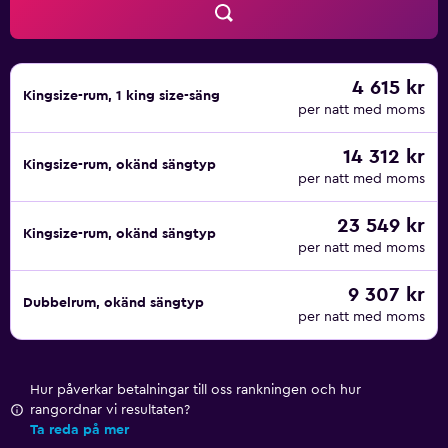
sker dagligen. Privat strand och marina finns på detta
hotell. Förutom en säsongsöppen utomhuspool finns här
även fitnesscenter. Fritidsaktiviteterna nedan finns
antingen tillgängliga på plats eller i närheten. Avgifter kan
4 615 kr
Kingsize-rum, 1 king size-säng
tillkomma.
per natt med moms
14 312 kr
Kingsize-rum, okänd sängtyp
per natt med moms
23 549 kr
Kingsize-rum, okänd sängtyp
per natt med moms
9 307 kr
Dubbelrum, okänd sängtyp
per natt med moms
Hur påverkar betalningar till oss rankningen och hur
rangordnar vi resultaten?
Ta reda på mer