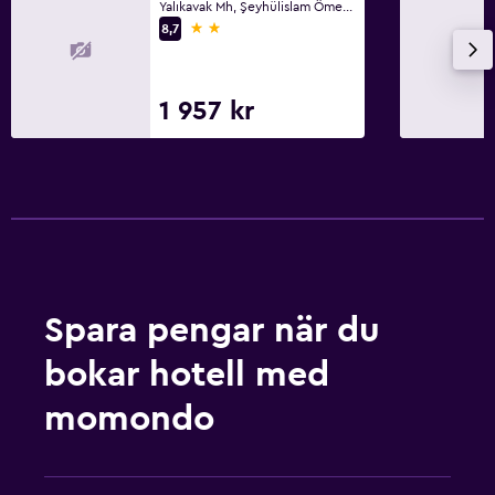
Yalıkavak Mh, Şeyhülislam Ömer Lütfi Cd, No 49 Yalikavak, Yalikavak
2 stjärnor
8,7
1 957 kr
Spara pengar när du
bokar hotell med
momondo