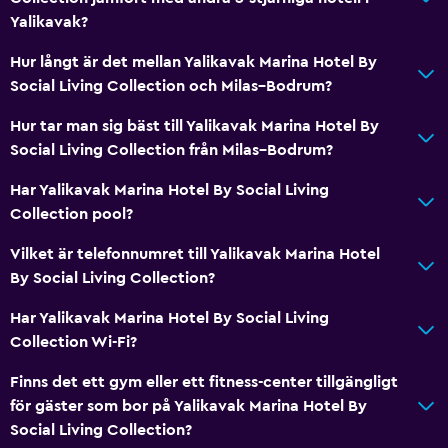
Tvättstuga
Yalikavak?
Tvättstuga
Hur långt är det mellan Yalikavak Marina Hotel By
Tvätt-/kemtvättsservice
Social Living Collection och Milas–Bodrum?
Strykjärn och strykbräda
Hur tar man sig bäst till Yalikavak Marina Hotel By
Social Living Collection från Milas–Bodrum?
Grundläggande bekvämligheter
Har Yalikavak Marina Hotel By Social Living
Gratis WiFi
Collection pool?
Luftkonditionering
Vilket är telefonnumret till Yalikavak Marina Hotel
Gratis toalettartiklar
By Social Living Collection?
Har Yalikavak Marina Hotel By Social Living
Badrum
Collection Wi-Fi?
Hårfön
Finns det ett gym eller ett fitness-center tillgängligt
Morgonrock
för gäster som bor på Yalikavak Marina Hotel By
Social Living Collection?
Allmänt