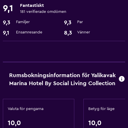
Kaffemaskin
Fantastiskt
9,1
181 verifierade omdömen
Saker att göra
9,3
9,3
Familjer
Par
Vinturer
9,1
8,3
Ensamresande
Vänner
Fiske
Kanot
Vindsurfning
Snorkling
Rumsbokningsinformation för Yalikavak
Tjänster och bekvämligheter
Marina Hotel By Social Living Collection
Bankomat på plats
Expressutcheckning
Mötesrum
Valuta för pengarna
Betyg för läge
Reception dygnet runt
10,0
10,0