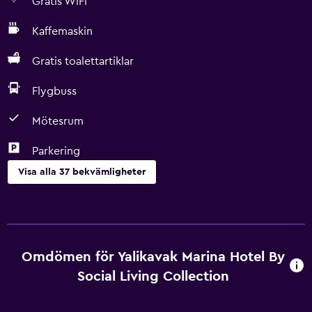
Gratis WiFi
Kaffemaskin
Gratis toalettartiklar
Flygbuss
Mötesrum
Parkering
Visa alla 37 bekvämligheter
Restauranger
Bar/lounge
Vattenkokare
Omdömen för Yalikavak Marina Hotel By
Minibar
Social Living Collection
Diskmaskin