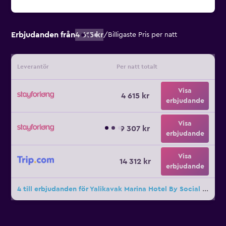
Erbjudanden från
4 615 kr
/
Billigaste Pris per natt
Leverantör
Per natt totalt
Visa
4 615 kr
erbjudande
Visa
9 307 kr
erbjudande
Visa
14 312 kr
erbjudande
4 till erbjudanden för Yalikavak Marina Hotel By Social Living Collection