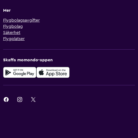
Mer
Flygbolagsavgifter
Flygbolag
Säkerhet
Flygplatser
Skaffa momondo-appen