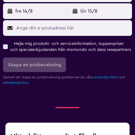
fre 14/8
lör 15/8
Mejla mig produkt- och serviceinformation, toppenpriser
och specialerbjudanden från momondo och dess resepartners
Skapa en prisbevakning
Genom att skapa en prisbevakning godkänner du våra
användarvillkor
och
sekretesspolicy.