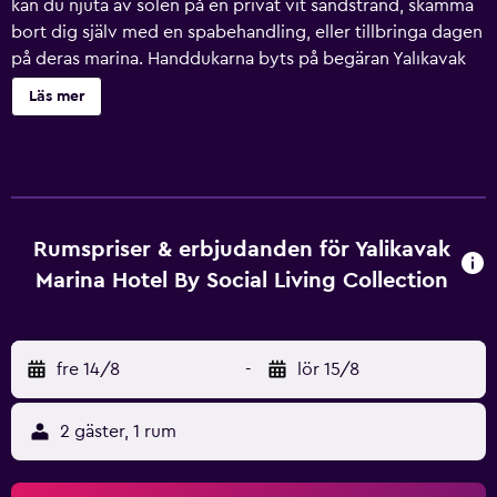
kan du njuta av solen på en privat vit sandstrand, skämma
bort dig själv med en spabehandling, eller tillbringa dagen
på deras marina. Handdukarna byts på begäran Yalıkavak
Marina Hotel by METT Collection har 36 luftkonditionerade
Läs mer
rum som har ingång från loftgång samt minibar och
espressobryggare. Rummen har inredda
balkonger/terrasser. Dessa individuellt inredda rum
inkluderar dagsängar. Sängarna har Select Comfort-
madrasser samt egyptiska bomullslakan och sängtillbehör
av högsta kvalitet. Kuddmeny finns tillgänglig. LCD-tv med
Rumspriser & erbjudanden för Yalikavak
satellitpremiumkanaler. Badrummen har dusch med
Marina Hotel By Social Living Collection
regndusch, badrockar, tofflor och gratis toalettartiklar.
Gäster har tillgång till gratis wi-fi (hastighet: 100+ Mbps
(passar för 1–2 personer eller upp till 6 enheter)). Boendet
fre 14/8
-
lör 15/8
tillhandahåller skrivbord, skrivbordsstolar och telefon.
Dessutom har rummen värdeförvaringsskåp och gratis
flaskvatten. Allergitestade sängkläder, byte av handdukar
2 gäster, 1 rum
och byte av lakan kan fås på begäran.
Uppbäddningsservice erbjuds varje kväll och städning