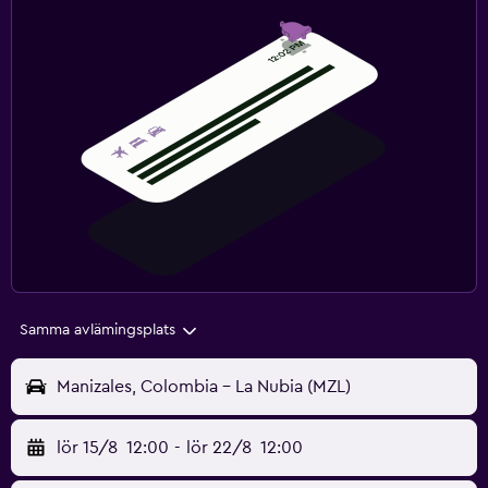
Samma avlämingsplats
Manizales, Colombia - La Nubia (MZL)
lör 15/8
12:00
-
lör 22/8
12:00