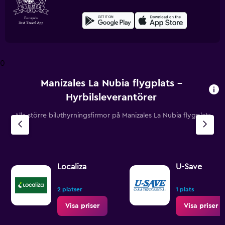
0
Manizales La Nubia flygplats –
Hyrbilsleverantörer
Alla större biluthyrningsfirmor på Manizales La Nubia flygplats
Localiza
U-Save
2 platser
1 plats
Visa priser
Visa priser