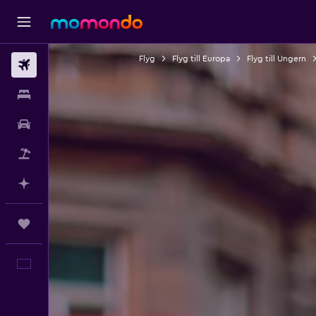
Flyg
Flyg till Europa
Flyg till Ungern
Flyg
Boende
Hyrbil
Paketresor
Planera med AI
Trips
Svenska