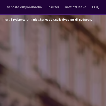
Senaste erbjudandena
Insikter
Bäst att boka
FAQ
Flyg till Budapest
Paris Charles de Gaulle flygplats till Budapest