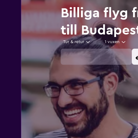
Billiga flyg
till Budapes
Tur & retur
1 vuxen