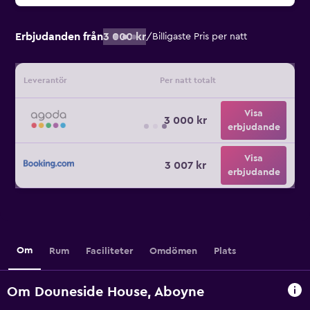
Erbjudanden från
3 000 kr
/
Billigaste Pris per natt
Leverantör
Per natt totalt
Visa
3 000 kr
erbjudande
Visa
3 007 kr
erbjudande
Om
Rum
Faciliteter
Omdömen
Plats
Om Douneside House, Aboyne