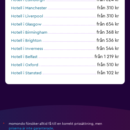
från 310 kr
Hotell i Manchester
från 310 kr
Hotell i Liverpool
från 654 kr
Hotell i Glasgow
från 368 kr
Hotell i Birmingham
från 536 kr
Hotell i Brighton
från 544 kr
Hotell i Inverness
från 1 219 kr
Hotell i Belfast
från 510 kr
Hotell i Oxford
från 102 kr
Hotell i Stansted
från 735 kr
Hotell i Nottingham
momondo försöker alltid få till en korrekt prissättning, men
*
priserna är inte garanterade
.