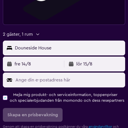
2 gäster, 1 rum
Douneside House
fre 14/8
lör 15/8
Mejla mig produkt- och serviceinformation, toppenpriser
och specialerbjudanden från momondo och dess resepartners
Skapa en prisbevakning
Genom att skapa en prisbevakning godkänner du våra
användarvillkor
och