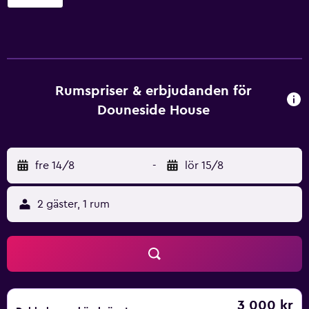
House erbjuder 13 rum med gratis flaskvatten och hårtork.
50-tums smart-tv med digitalkanaler. Detta hotell i Aboyne
erbjuder sina gäster gratis wi-fi. Utomhustennisbana och
gym finns på detta hotell. Förutom en inomhuspool finns
det även bastu och fitnesscenter. Fritidsaktiviteterna
nedan finns antingen tillgängliga på plats eller i närheten.
Rumspriser & erbjudanden för
Avgifter kan tillkomma.
Douneside House
fre 14/8
-
lör 15/8
2 gäster, 1 rum
3 000 kr