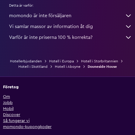
Detta är varför:
momondo är inte försäljaren
Vi samlar massor av information åt dig
Varför är inte priserna 100 % korrekta?
Hotellerbjudanden
Hotell i Europa
Hotell i Storbritannien
Hotell i Skottland
Hotell i Aboyne
Douneside House
Företag
Om
Jobb
Mobil
Discover
Så fungerar vi
momondo-kupongkoder