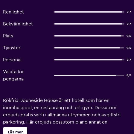
Renlighet
9,7
Bekvämlighet
9,7
Plats
9,6
Tjänster
9,4
Personal
9,7
Valuta för
8,9
pengarna
Rökfria Douneside House är ett hotell som har en
inomhuspool, en restaurang och ett gym. Dessutom
erbjuds gratis wi-fi i allmänna utrymmen och avgiftsfri
parkering. Här erbjuds dessutom bland annat en
bar/lounge, en snackbar/deli och en bastu. Douneside
Läs mer