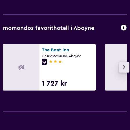
momondos favorithotell i Aboyne
The Boat Inn
Charlestown Rd, Aboyne
3 stjärnor
9,1
1 727 kr