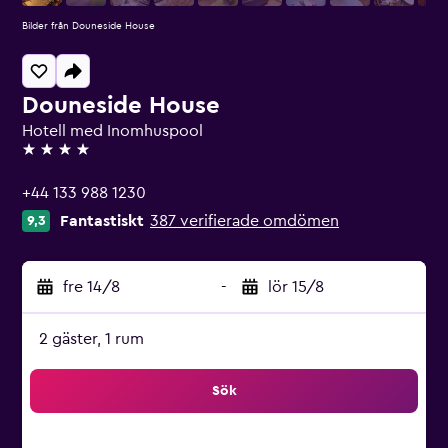
Bilder från Douneside House
Douneside House
Hotell med Inomhuspool
4 stjärnor
+44 133 988 1230
Fantastiskt
387 verifierade omdömen
9,3
fre 14/8
-
lör 15/8
2 gäster, 1 rum
Sök