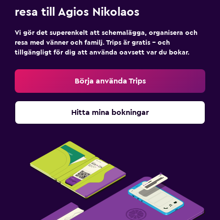
resa till Agios Nikolaos
Media och underhållning
Vi gör det superenkelt att schemalägga, organisera och
Flat-screen TV
resa med vänner och familj. Trips är gratis – och
tillgängligt för dig att använda oavsett var du bokar.
Kabel- eller satellit-TV
Radio
Börja använda Trips
Bibliotek
Delat lounge/TV-område
Hitta mina bokningar
Böcker
TV
DVD-spelare
Badrum
Hårfön
Privat badrum