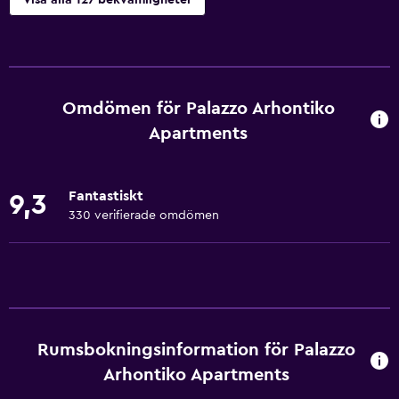
Visa alla 127 bekvämligheter
Grundläggande bekvämligheter
Mobil hotspot-enhet
Wifi tillgängligt i alla områden
Omdömen för Palazzo Arhontiko
Internet
Apartments
Brandsläckare
Gratis toalettartiklar
Fantastiskt
9,3
Brandvarnare
330 verifierade omdömen
Värme
Luftkonditionering
Gratis WiFi
Sängkläder
Rumsbokningsinformation för Palazzo
Handdukar
Arhontiko Apartments
Schampo