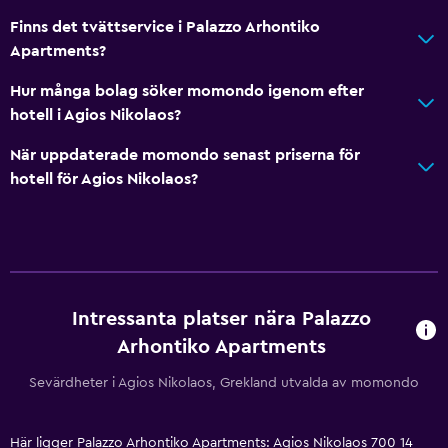
Finns det tvättservice i Palazzo Arhontiko
Hästridning
Apartments?
Vindsurfning
Hur många bolag söker momondo igenom efter
Vandring
hotell i Agios Nikolaos?
Simning
När uppdaterade momondo senast priserna för
hotell för Agios Nikolaos?
Allmänt
Familjerum
Trägolv eller parkettgolv
Förvaring
Utsikt över lugn gata
Intressanta platser nära Palazzo
Havsutsikt
Arhontiko Apartments
Vardagsrum
Sevärdheter i Agios Nikolaos, Grekland utvalda av momondo
Tofflor
Bäddsoffa
Här ligger Palazzo Arhontiko Apartments: Agios Nikolaos 700 14