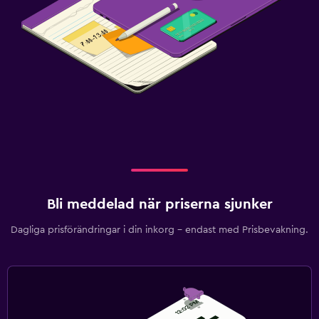
Dusch
Badmössa
Badkar
Toalett
Toalettpapper
Walk-in-dusch
Tvättstuga
Tvättstuga
Bli meddelad när priserna sjunker
Strykservice
Tvätt-/kemtvättsservice
Dagliga prisförändringar i din inkorg – endast med Prisbevakning.
Strykjärn och strykbräda
Torkställ för kläder
Sovrum