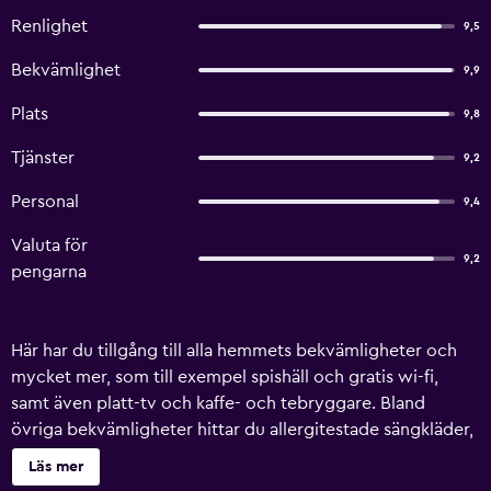
Renlighet
9,5
Bekvämlighet
9,9
Plats
9,8
Tjänster
9,2
Personal
9,4
Valuta för
9,2
pengarna
Här har du tillgång till alla hemmets bekvämligheter och
mycket mer, som till exempel spishäll och gratis wi-fi,
samt även platt-tv och kaffe- och tebryggare. Bland
övriga bekvämligheter hittar du allergitestade sängkläder,
memory foam-madrass, duntäcken och tvättstuga.
Läs mer