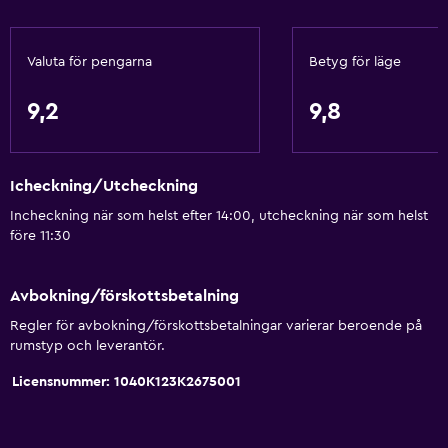
Kroppstvål
Papperskorgar
Valuta för pengarna
Betyg för läge
Balsam
9,2
9,8
Kök
Vinglas
Icheckning/Utcheckning
Elektrisk vattenkokare
Incheckning när som helst efter 14:00, utcheckning när som helst
Köksutrustning
före 11:30
Kök
Kokvrå
Avbokning/förskottsbetalning
Mikrovågsugn
Regler för avbokning/förskottsbetalningar varierar beroende på
rumstyp och leverantör.
Spishäll
Licensnummer: 1040Κ123Κ2675001
Te/kaffebryggare
Vattenkokare