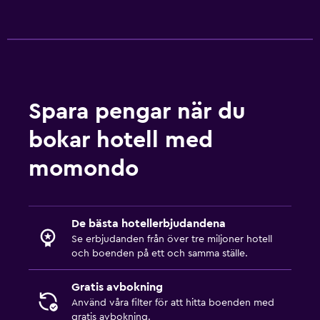
Privat incheckning/utcheckning
Reception dygnet runt
Konferensrum
Kassaskåp
Vattenflaska
Spara pengar när du
bokar hotell med
Restauranger
momondo
Frukt
Restaurang
Bar/lounge
De bästa hotellerbjudandena
Mat kan levereras till gästboendet
Se erbjudanden från över tre miljoner hotell
och boenden på ett och samma ställe.
Café
Minibar
Gratis avbokning
Matsal
Använd våra filter för att hitta boenden med
gratis avbokning.