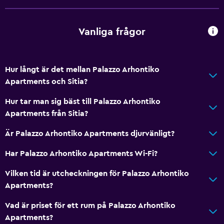
Brödrost
Kylskåp
Vanliga frågor
Kaffemaskin
Matplats
Hur långt är det mellan Palazzo Arhontiko
Saker att göra
Apartments och Sitia?
Vinturer
Hur tar man sig bäst till Palazzo Arhontiko
Cykeluthyrning
Apartments från Sitia?
Fiske
Är Palazzo Arhontiko Apartments djurvänligt?
Sällskapsspel/pussel
Har Palazzo Arhontiko Apartments Wi-Fi?
Kanot
Vilken tid är utcheckningen för Palazzo Arhontiko
Cykling
Apartments?
Scubadykning
Vad är priset för ett rum på Palazzo Arhontiko
Dykning
Apartments?
Snorkling