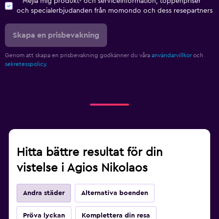
Mejla mig produkt- och serviceinformation, toppenpriser
Barnvakt eller crèche
och specialerbjudanden från momondo och dess resepartners
Barnsängar tillgängliga
Böcker, Dvd:er, musik för barn
Skapa en prisbevakning
Säkerhetsgrindar för småbarn
Genom att skapa en prisbevakning godkänner du våra
användarvillkor
och
sekretesspolicy.
Barnsäkra uttag
Utomhus
Utomhusmöbler
Privat strand
Strandhanddukar
Hitta bättre resultat för din
Balkong
vistelse i Agios Nikolaos
Arbetsyta
Andra städer
Alternativa boenden
Fax/kopieringsmöjligheter
Skrivbord
Pröva lyckan
Komplettera din resa