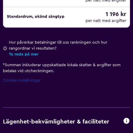
per natt med avgifter
1 196 kr
Standardrum, okänd sängtyp
per natt med avgifter
Hur påverkar betalningar till oss rankningen och hur
rangordnar vi resultaten?
Ta reda på mer
*
Summan inkluderar uppskattade lokala skatter & avgifter som
betalas vid utcheckningen.
Cookie-inställningar
Lägenhet-bekvämligheter & faciliteter