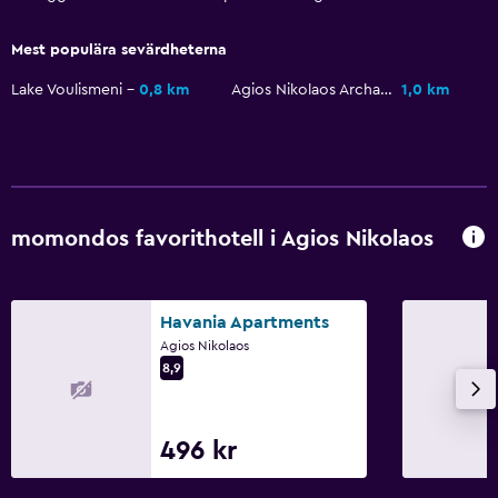
Ljudisolerade rum
Mest populära sevärdheterna
Ljudisolering
Lake Voulismeni
0,8 km
Agios Nikolaos Archaeological Museum
1,0 km
Telefon
Kakel/marmorgolv
Stadsutsikt
Tjänster och bekvämligheter
momondos favorithotell i Agios Nikolaos
Affärscentrum
Väckningsservice
Havania Apartments
Mötesrum
Agios Nikolaos
8,9
Utflyktsdisk
Nyckelåtkomst
Nyckelkortsåtkomst
496 kr
Expressutcheckning