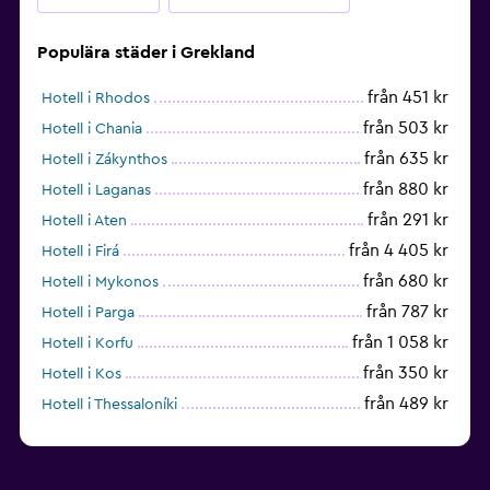
Populära städer i Grekland
från 451 kr
Hotell i Rhodos
från 503 kr
Hotell i Chania
från 635 kr
Hotell i Zákynthos
från 880 kr
Hotell i Laganas
från 291 kr
Hotell i Aten
från 4 405 kr
Hotell i Firá
från 680 kr
Hotell i Mykonos
från 787 kr
Hotell i Parga
från 1 058 kr
Hotell i Korfu
från 350 kr
Hotell i Kos
från 489 kr
Hotell i Thessaloníki
från 1 638 kr
Hotell i Hersonissos