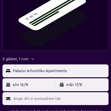
Fällbar säng
Uttag nära sängen
Bäddsoffa
Klädhängare
Garderob eller klädkammare
Hälsa och säkerhet
2 gäster, 1 rum
Daglig städning
Övervakningskameror i gemensamma utrymmen
Palazzo Arhontiko Apartments
Övervakningskameror utanför boendet
Förstahjälpenlåda
sön 16/8
mån 17/8
Kassaskåp
Familjevänligt