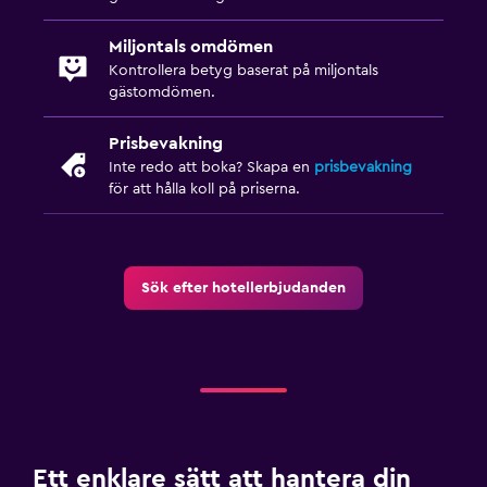
Kafeteria
Frukost på rummet
Miljontals omdömen
Kontrollera betyg baserat på miljontals
Matbord
gästomdömen.
Tillgänglighet och lämplighet
Prisbevakning
Inte redo att boka? Skapa en
prisbevakning
Allergivänligt
för att hålla koll på priserna.
Allergivänlig kudde
Rökning förbjuden
Fjäderfri kudde
Sök efter hotellerbjudanden
Privat lägenhet i byggnaden
Husdjur får medtagas vid förfrågan. Kostnader kan
tillkomma.
Hiss
Nås via hiss
Ett enklare sätt att hantera din
Övre våningar nås med hiss