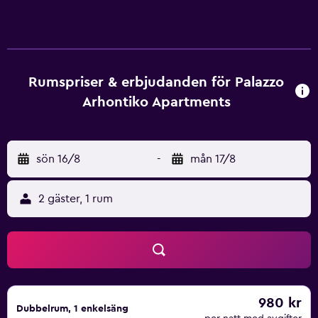
Rumspriser & erbjudanden för Palazzo
Arhontiko Apartments
sön 16/8
-
mån 17/8
2 gäster, 1 rum
980 kr
Dubbelrum, 1 enkelsäng