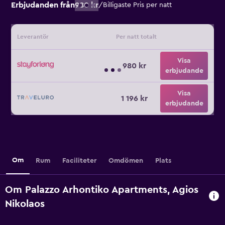
Erbjudanden från
980 kr
/
Billigaste Pris per natt
Leverantör
Per natt totalt
Visa
980 kr
erbjudande
Visa
1 196 kr
erbjudande
Om
Rum
Faciliteter
Omdömen
Plats
Om Palazzo Arhontiko Apartments, Agios
Nikolaos