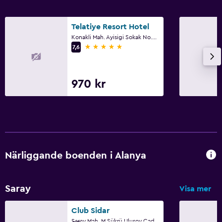
Telatiye Resort Hotel
Konakli Mah. Ayisigi Sokak No.4, Alanya
5 stjärnor
7,6
970 kr
Närliggande boenden i Alanya
Saray
Visa mer
Club Sidar
Saray Mah. M.Sükrü Ulusoy Cad. No.24, Alanya