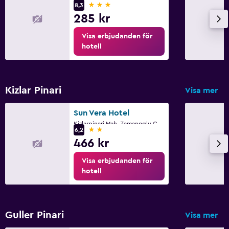
3 stjärnor
8,3
285 kr
Visa erbjudanden för
hotell
Kizlar Pinari
Visa mer
Sun Vera Hotel
Kizlarpinari Mah. Zamanoglu Cad No 62, Alanya
2 stjärnor
6,2
466 kr
Visa erbjudanden för
hotell
Guller Pinari
Visa mer