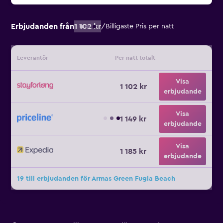
Erbjudanden från
1 102 kr
/
Billigaste Pris per natt
Leverantör
Per natt totalt
Visa
1 102 kr
erbjudande
Visa
1 149 kr
erbjudande
Visa
1 185 kr
erbjudande
19 till erbjudanden för Armas Green Fugla Beach