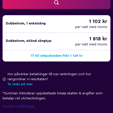
området är det populärt att paddla kanot. Alara Han ligger
18 km från Armas Green Fugla Beach, medan Alanya
busstation ligger 20 km bort. Flygplatsen (Gazipaşa-Alanya
flygplats) ligger 63 km från boendet.
1 102 kr
Dubbelrum, 1 enkelsäng
per natt med moms
1 818 kr
Dubbelrum, okänd sängtyp
per natt med moms
17 till erbjudanden från 1 149 kr
Hur påverkar betalningar till oss rankningen och hur
rangordnar vi resultaten?
Ta reda på mer
*
Summan inkluderar uppskattade lokala skatter & avgifter som
betalas vid utcheckningen.
Cookie-inställningar