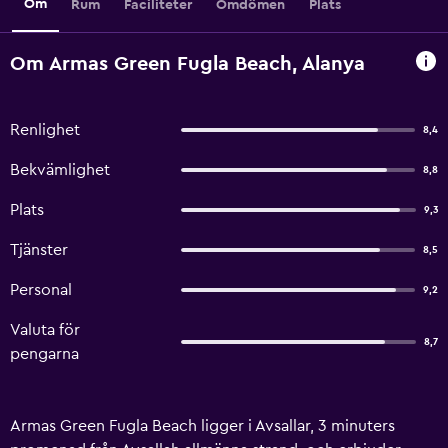
Om
Rum
Faciliteter
Omdömen
Plats
Om Armas Green Fugla Beach, Alanya
Renlighet
8,4
Bekvämlighet
8,8
Plats
9,3
Tjänster
8,5
Personal
9,2
Valuta för
8,7
pengarna
Armas Green Fugla Beach ligger i Avsallar, 3 minuters