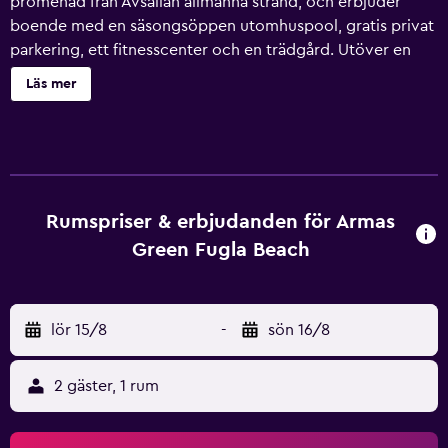
promenad från Avsallah allmänna strand, och erbjuder
boende med en säsongsöppen utomhuspool, gratis privat
parkering, ett fitnesscenter och en trädgård. Utöver en
egen strand har boendet också en gemensam lounge och
Läs mer
en bar. Boendet har en 24-timmarsreception,
flygplatstransfer, en barnklubb och gratis WiFi i alla
utrymmen. På Armas Green Fugla Beach är varje rum
utrustat med luftkonditionering, skrivbord, tv, eget
badrum, sängkläder, handdukar och balkong med
trädgårdsutsikt. I det egna badrummet finns dusch, gratis
Rumspriser & erbjudanden för Armas
toalettartiklar och hårtork. Alla rum har ett värdeskåp. Som
Green Fugla Beach
gäst på boendet kan du njuta av en frukostbuffé. På Armas
Green Fugla Beach finns en restaurang som serverar
amerikanska rätter och internationella rätter. Vegetariska
lör 15/8
-
sön 16/8
alternativ, laktosfria alternativ och halal-alternativ kan
också ordnas på begäran. Under din vistelse på Armas
Green Fugla Beach har du tillgång till spa- och
2 gäster, 1 rum
wellnessfaciliteter som en bastu och ett hamam. Du kan
spela bordtennis, dartspel och tennis på boendet, och i