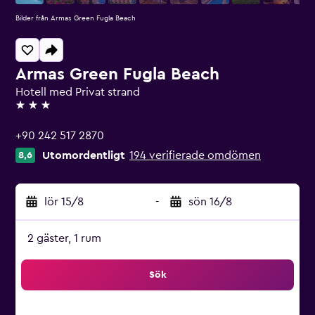
Bilder från Armas Green Fugla Beach
Armas Green Fugla Beach
Hotell med Privat strand
3 stjärnor
+90 242 517 2870
Utomordentligt
194 verifierade omdömen
8,6
lör 15/8
-
sön 16/8
2 gäster, 1 rum
Sök