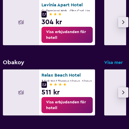
Lavinia Apart Hotel
Gullerpinari Mah., Oba Cad. Ugur Sok. No.21, Alanya
3 stjärnor
7,7
304 kr
Visa erbjudanden för
hotell
Obakoy
Visa mer
Relax Beach Hotel
3.Sok.No.1 Tosmur Alanya, Alanya
4 stjärnor
7,2
511 kr
Visa erbjudanden för
hotell