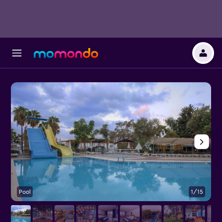
Pool
1/15