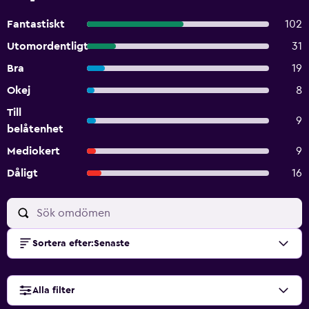
Fantastiskt
102
Utomordentligt
31
Bra
19
Okej
8
Till
9
belåtenhet
Mediokert
9
Dåligt
16
Sortera efter
:
Senaste
Alla filter