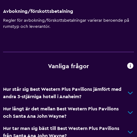
Brandvarnare
Avbokning/förskottsbetalning
Värme
Regler för avbokning/förskottsbetalningar varierar beroende på
rumstyp och leverantör.
Luftkonditionering
Pool och spa
Uppvärmd pool
Spa
Vanliga frågor
Bubbelpool
Utomhuspool
Hur står sig Best Western Plus Pavilions jämfört med
Bastu
andra 3-stjärniga hotell i Anaheim?
Hur långt är det mellan Best Western Plus Pavilions
Kök
och Santa Ana John Wayne?
Mikrovågsugn
Hur tar man sig bäst till Best Western Plus Pavilions
Te/kaffebryggare
från Santa Ana John Wayne?