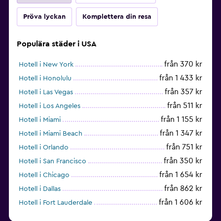
Pröva lyckan
Komplettera din resa
Populära städer i USA
från 370 kr
Hotell i New York
från 1 433 kr
Hotell i Honolulu
från 357 kr
Hotell i Las Vegas
från 511 kr
Hotell i Los Angeles
från 1 155 kr
Hotell i Miami
från 1 347 kr
Hotell i Miami Beach
från 751 kr
Hotell i Orlando
från 350 kr
Hotell i San Francisco
från 1 654 kr
Hotell i Chicago
från 862 kr
Hotell i Dallas
från 1 606 kr
Hotell i Fort Lauderdale
från 2 001 kr
Hotell i Nashville