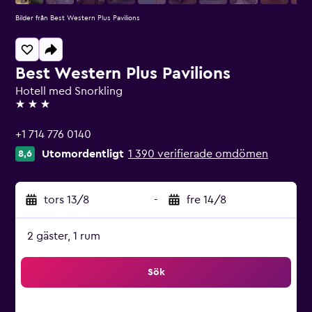
Bilder från Best Western Plus Pavilions
Best Western Plus Pavilions
Hotell med Snorkling
3 stjärnor
+1 714 776 0140
Utomordentligt
1 390 verifierade omdömen
8,6
tors 13/8
-
fre 14/8
2 gäster, 1 rum
Sök