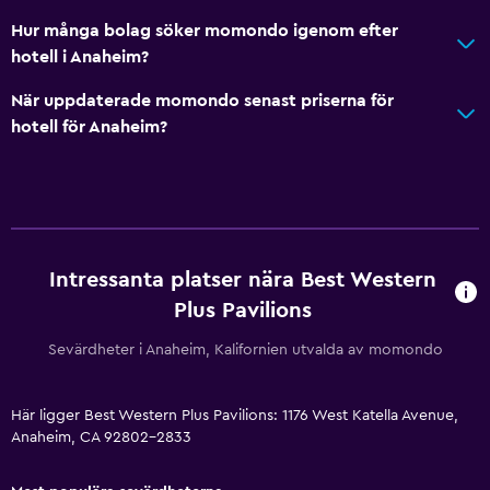
Privat parkering
Hur många bolag söker momondo igenom efter
hotell i Anaheim?
Hälsa och säkerhet
När uppdaterade momondo senast priserna för
Daglig städning
hotell för Anaheim?
Förstahjälpenlåda
Säkerhetsvakt dygnet runt
Kassaskåp
Intressanta platser nära Best Western
Tvättstuga
Plus Pavilions
Tvättstuga
Sevärdheter i Anaheim, Kalifornien utvalda av momondo
Tvätt-/kemtvättsservice
Strykjärn och strykbräda
Här ligger Best Western Plus Pavilions: 1176 West Katella Avenue,
Anaheim, CA 92802-2833
Allmänt