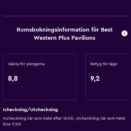
Tjänster och bekvämligheter
Bankomat på plats
Affärscentrum
Rumsbokningsinformation för Best
Western Plus Pavilions
Väckningsservice
Kassaskåp
Snabbköp på plats
Valuta för pengarna
Betyg för läge
Expressutcheckning
Reception dygnet runt
8,8
9,2
Grundläggande bekvämligheter
Gratis WiFi
Icheckning/Utcheckning
Wifi tillgängligt i alla områden
Incheckning när som helst efter 16:00, utcheckning när som helst
Internet
före 11:00
Brandsläckare