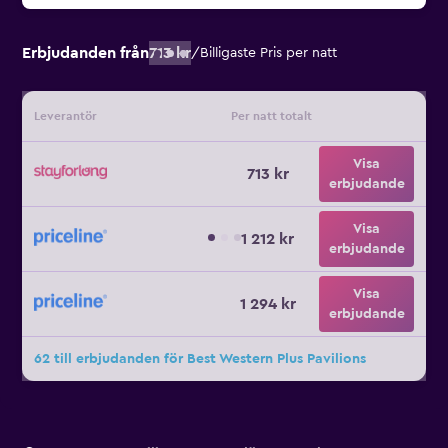
Erbjudanden från
713 kr
/
Billigaste Pris per natt
Leverantör
Per natt totalt
Visa
713 kr
erbjudande
Visa
1 212 kr
erbjudande
Visa
1 294 kr
erbjudande
62 till erbjudanden för Best Western Plus Pavilions