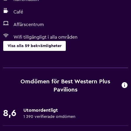
Café
Affärscentrum
Wifi tillgängligt i alla områden
Visa alla 59 bekvämligheter
Tillgänglighet och lämplighet
Handikappvänligt
Hiss
Omdömen för Best Western Plus
Tillgänglig parkering
Pavilions
Rökning förbjuden
Lägre badrumsvask
Utomordentligt
8,6
Toalett med stödhandtag
1 390 verifierade omdömen
Rökningsområden