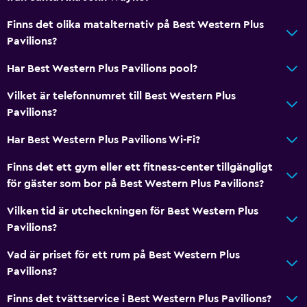
Kylskåp
Finns det olika matalternativ på Best Western Plus
Kaffemaskin
Pavilions?
Kokvrå
Har Best Western Plus Pavilions pool?
Restauranger
Vilket är telefonnumret till Best Western Plus
Restaurang
Pavilions?
Mat kan levereras till gästboendet
Har Best Western Plus Pavilions Wi-Fi?
Försäljningsautomat (drycker)
Finns det ett gym eller ett fitness-center tillgängligt
Café
för gäster som bor på Best Western Plus Pavilions?
Försäljningsautomat (snacks)
Vilken tid är utcheckningen för Best Western Plus
Pavilions?
Parkering och transport
Vad är priset för ett rum på Best Western Plus
EV-laddningsstation
Pavilions?
Parkering
Finns det tvättservice i Best Western Plus Pavilions?
Flygbuss