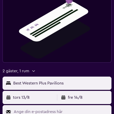
2 gäster, 1 rum
Best Western Plus Pavilions
tors 13/8
fre 14/8