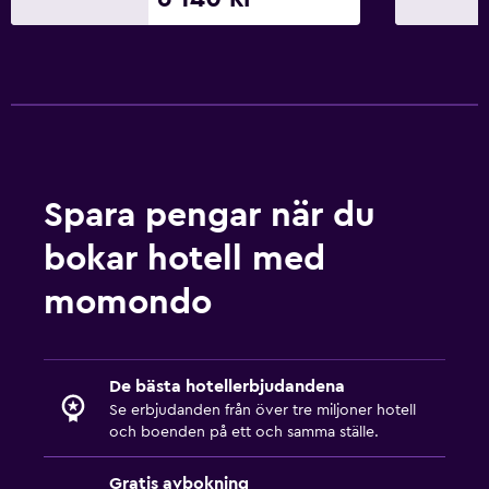
Utomhus
Strandstolar
Saker att göra
Snorkling
Familjevänligt
Spara pengar när du
Barnsängar tillgängliga
bokar hotell med
Fitness
momondo
Träningslokal
De bästa hotellerbjudandena
Se erbjudanden från över tre miljoner hotell
och boenden på ett och samma ställe.
Gratis avbokning