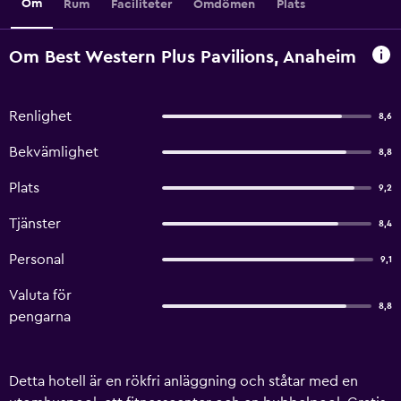
Om
Rum
Faciliteter
Omdömen
Plats
Om Best Western Plus Pavilions, Anaheim
Renlighet
8,6
Bekvämlighet
8,8
Plats
9,2
Tjänster
8,4
Personal
9,1
Valuta för
8,8
pengarna
Detta hotell är en rökfri anläggning och ståtar med en