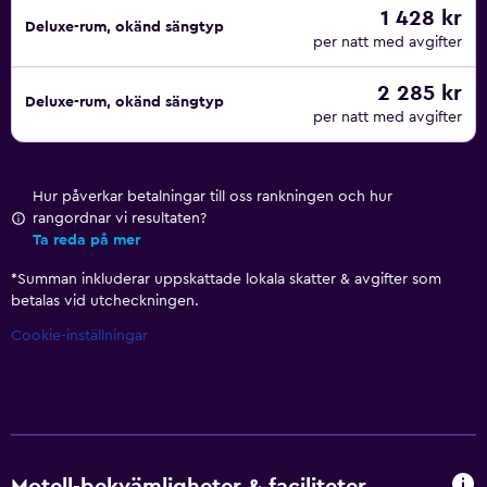
1 428 kr
Deluxe-rum, okänd sängtyp
per natt med avgifter
2 285 kr
Deluxe-rum, okänd sängtyp
per natt med avgifter
Hur påverkar betalningar till oss rankningen och hur
rangordnar vi resultaten?
Ta reda på mer
*
Summan inkluderar uppskattade lokala skatter & avgifter som
betalas vid utcheckningen.
Cookie-inställningar
Motell-bekvämligheter & faciliteter