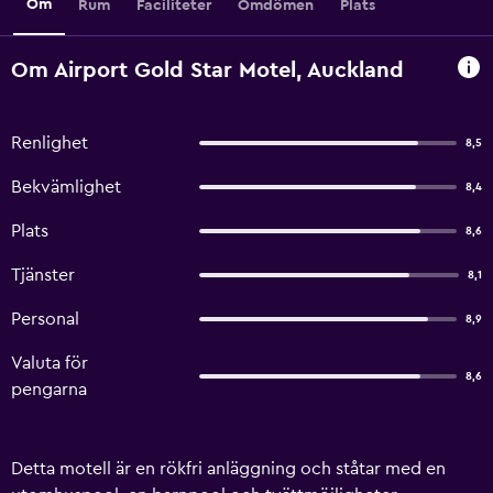
Om
Rum
Faciliteter
Omdömen
Plats
Om Airport Gold Star Motel, Auckland
Renlighet
8,5
Bekvämlighet
8,4
Plats
8,6
Tjänster
8,1
Personal
8,9
Valuta för
8,6
pengarna
Detta motell är en rökfri anläggning och ståtar med en