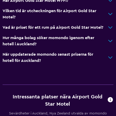
Har Airport Gold Star Motel Wi-Fi?
Hårfön
Vilken tid är utcheckningen för Airport Gold Star
Toalett
Motel?
Toalettpapper
Vad är priset för ett rum på Airport Gold Star Motel?
Privat badrum
Hur många bolag söker momondo igenom efter
Walk-in-dusch
hotell i Auckland?
När uppdaterade momondo senast priserna för
Utomhus
hotell för Auckland?
Terrass/uteplats
Strandstolar
Balkong
Utomhusmöbler
Intressanta platser nära Airport Gold
Picknickområde
Star Motel
Trädgård
Sevärdheter i Auckland, Nya Zeeland utvalda av momondo