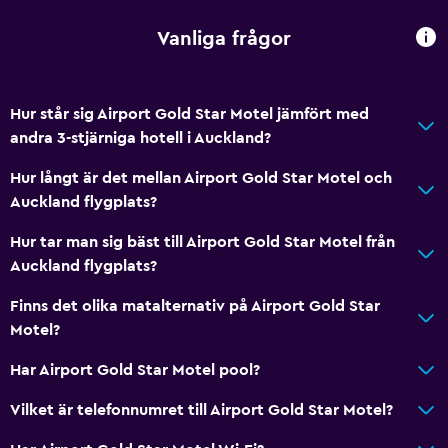
Kök
Vanliga frågor
Kokvrå
Allmänt
Hur står sig Airport Gold Star Motel jämfört med
Familjerum
andra 3-stjärniga hotell i Auckland?
Utsikt över trädgård
Hur långt är det mellan Airport Gold Star Motel och
Ljudisolerade rum
Auckland flygplats?
Telefon
Hur tar man sig bäst till Airport Gold Star Motel från
Heltäckningsmatta
Auckland flygplats?
Kakel/marmorgolv
Finns det olika matalternativ på Airport Gold Star
Utsikt över poolen
Motel?
Förvaring
Har Airport Gold Star Motel pool?
Vilket är telefonnumret till Airport Gold Star Motel?
Badrum
Dusch