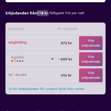
Erbjudanden från
572 kr
/
Billigaste Pris per natt
Leverantör
Per natt totalt
Visa
572 kr
erbjudande
Visa
609 kr
erbjudande
Visa
614 kr
erbjudande
14 till erbjudanden för Airport Gold Star Motel