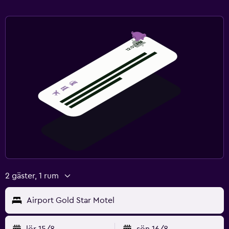
2 gäster, 1 rum
Airport Gold Star Motel
lör 15/8
sön 16/8