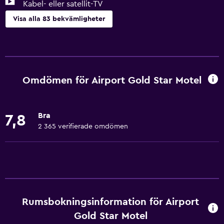
Kabel- eller satellit-TV
Visa alla 83 bekvämligheter
Grundläggande bekvämligheter
Gratis WiFi
Wifi tillgängligt i alla områden
Omdömen för Airport Gold Star Motel
Internet
Sängkläder
Bra
7,8
Handdukar
2 365 verifierade omdömen
Fläkt
Brandsläckare
Gratis toalettartiklar
Schampo
Rumsbokningsinformation för Airport
Brandvarnare
Gold Star Motel
Värme