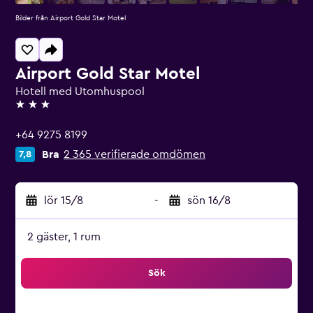
Bilder från Airport Gold Star Motel
Airport Gold Star Motel
Hotell med Utomhuspool
3 stjärnor
+64 9275 8199
Bra
2 365 verifierade omdömen
7,8
lör 15/8
-
sön 16/8
2 gäster, 1 rum
Sök