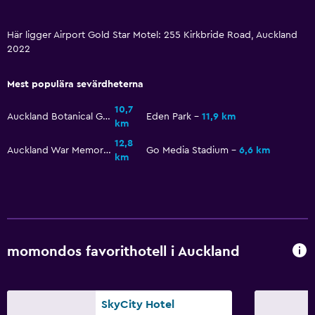
Tillgänglighet och lämplighet
Hela enheten ligger på bottenvåningen
Här ligger Airport Gold Star Motel: 255 Kirkbride Road, Auckland
2022
Allergivänliga rum
Rökning förbjuden
Mest populära sevärdheterna
Övre våningar nås via trappor
10,7
Auckland Botanical Gardens
Eden Park
11,9 km
Rökningsområden
km
12,8
Auckland War Memorial Museum
Go Media Stadium
6,6 km
km
Tjänster och bekvämligheter
Rumservice
Utflyktsdisk
Nyckelåtkomst
Nyckelkortsåtkomst
momondos favorithotell i Auckland
Reception dygnet runt
SkyCity Hotel
Parkering och transport