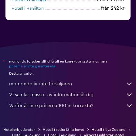
från 242 kr
Hotell i Hamilton
Hotell i Mangere
momondo försöker alltid få till en korrekt prissättning, men
*
priserna är inte garanterade
.
Detta är varför:
momondo är inte försäljaren
Vi samlar massor av information åt dig
Varför är inte priserna 100 % korrekta?
Hotellerbjudanden
Hotell i södra Stilla havet
Hotell i Nya Zeeland
Hotell i Auckland
Hotell i Auckland
Airport Gold Star Motel