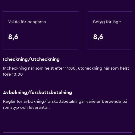
Kroppstvål
Luftkonditionering
Valuta för pengarna
Betyg för läge
Handdukar/lakan (extra kostnad)
8,6
8,6
Kök
Vinglas
Icheckning/Utcheckning
Elektrisk vattenkokare
Incheckning när som helst efter 14:00, utcheckning när som helst
Delat kök
före 10:00
Mikrovågsugn
Köksutrustning
Avbokning/förskottsbetalning
Spishäll
Regler för avbokning/förskottsbetalningar varierar beroende på
rumstyp och leverantör.
Vattenkokare
Brödrost
Kylskåp