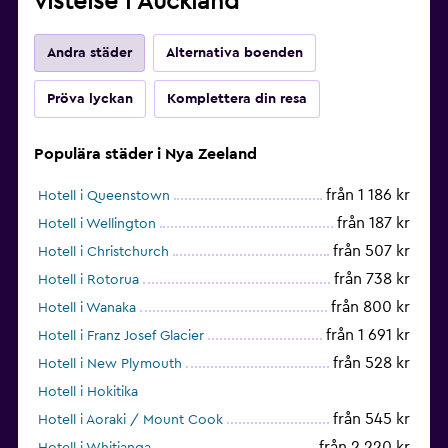
vistelse i Auckland
Andra städer
Alternativa boenden
Pröva lyckan
Komplettera din resa
Populära städer i Nya Zeeland
från 1 186 kr
Hotell i Queenstown
från 187 kr
Hotell i Wellington
från 507 kr
Hotell i Christchurch
från 738 kr
Hotell i Rotorua
från 800 kr
Hotell i Wanaka
från 1 691 kr
Hotell i Franz Josef Glacier
från 528 kr
Hotell i New Plymouth
Hotell i Hokitika
från 545 kr
Hotell i Aoraki / Mount Cook
från 2 220 kr
Hotell i Whitianga