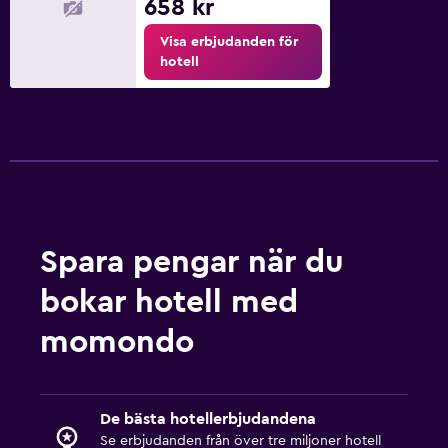
658 kr
Poolhanddukar
Visa erbjudanden för
Pool med utsikt
hotell
Sovrum
Klädhängare
Garderob eller klädkammare
Arbetsyta
Spara pengar när du
Fax/kopieringsmöjligheter
Skrivbord
bokar hotell med
momondo
Restauranger
Försäljningsautomat (drycker)
Matbord
De bästa hotellerbjudandena
Se erbjudanden från över tre miljoner hotell