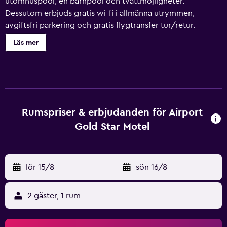
utomhuspool, en barnpool och tvättmöjligheter.
Dessutom erbjuds gratis wi-fi i allmänna utrymmen,
avgiftsfri parkering och gratis flygtransfer tur/retur.
Dessutom erbjuds dygnet runt-öppen reception, hjälp
Läs mer
med bokning av biljetter och guidade turer och en
trädgård. Airport Gold Star Motel erbjuder 20
luftkonditionerade rum med hårtork och
strykjärn/strykbräda. Rummen har balkonger/terrasser.
Rummen på detta motell med 3 stjärnor har kök med
spishäll, mikrovågsugn och grytor/köksredskap.
Rumspriser & erbjudanden för Airport
Badrummen har dusch. Detta motell i Auckland erbjuder
Gold Star Motel
sina gäster gratis wi-fi. 43-tums LED-tv med
satellitpremiumkanaler. Städning sker dagligen. En
utomhuspool och barnpool finns på området.
lör 15/8
-
sön 16/8
Fritidsaktiviteterna nedan finns antingen tillgängliga på
plats eller i närheten. Avgifter kan tillkomma.
2 gäster, 1 rum