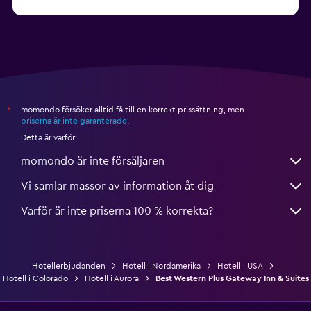
från 2 000 kr
Hotell i Nashville
momondo försöker alltid få till en korrekt prissättning, men
*
priserna är inte garanterade
.
Detta är varför:
momondo är inte försäljaren
Vi samlar massor av information åt dig
Varför är inte priserna 100 % korrekta?
Hotellerbjudanden
Hotell i Nordamerika
Hotell i USA
Hotell i Colorado
Hotell i Aurora
Best Western Plus Gateway Inn & Suites