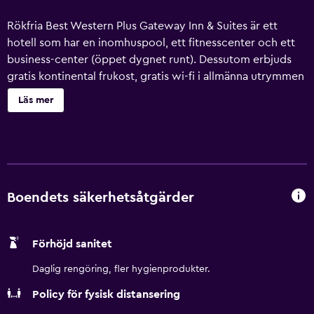
Rökfria Best Western Plus Gateway Inn & Suites är ett
hotell som har en inomhuspool, ett fitnesscenter och ett
business-center (öppet dygnet runt). Dessutom erbjuds
gratis kontinental frukost, gratis wi-fi i allmänna utrymmen
och avgiftsfri parkering. Gäster får även tillgång till
Läs mer
bekvämligheter som en bubbelpool, business-service och
ett mötesrum. Städning är tillgänglig på begäran. Best
Western Plus Gateway Inn & Suites erbjuder 82 rum med
värdeförvaringsskåp och kaffe- och tebryggare. 43-tums
platt-tv med satellitpremiumkanaler. Kylskåp och
mikrovågsugn finns på rummet. Badrummen har badkar
Boendets säkerhetsåtgärder
eller dusch, gratis toalettartiklar och hårtorkar. Gäster har
tillgång till gratis fast internetuppkoppling och wi-fi.
Förhöjd sanitet
Boendet tillhandahåller telefon; gratis lokalsamtal ingår
(restriktioner kan förekomma). Dessutom har rummen
Daglig rengöring, fler hygienprodukter.
strykjärn/strykbräda och mörkläggningsgardiner. Städning
Policy för fysisk distansering
sker på begäran. En inomhuspool och en bubbelpool finns
på området. Här finns även fitnesscenter.