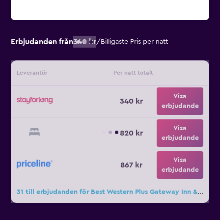
Erbjudanden från
340 kr
/
Billigaste Pris per natt
Leverantör
Per natt totalt
Visa
340 kr
erbjudande
Visa
820 kr
erbjudande
Visa
867 kr
erbjudande
31 till erbjudanden för Best Western Plus Gateway Inn & Suites