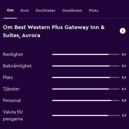
Om
Rum
Faciliteter
Omdömen
Plats
Om Best Western Plus Gateway Inn &
Suites, Aurora
Renlighet
8,4
Bekvämlighet
8,5
Plats
8,6
Tjänster
8,4
Personal
8,8
Valuta för
8,3
pengarna