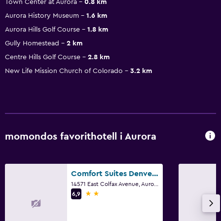
Town Center at Aurora
0.8 km
Aurora History Museum
1.6 km
Aurora Hills Golf Course
1.8 km
Gully Homestead
2 km
Centre Hills Golf Course
2.8 km
New Life Mission Church of Colorado
3.2 km
momondos favorithotell i Aurora
Comfort Suites Denver near Anschutz Medical Campus
14571 East Colfax Avenue, Aurora, CO
2 stjärnor
6,9