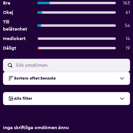
Bra
163
Okej
61
Till
54
belåtenhet
Mediokert
14
Dåligt
19
Sortera efter
:
Senaste
Alla filter
Inga skriftliga omdömen ännu