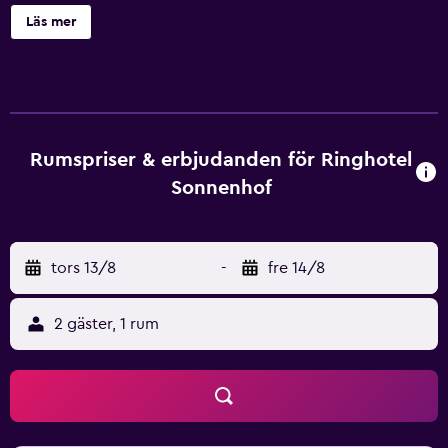
kan koppla av i solen på ställets terrass eller ta något att
Läs mer
dricka i baren. Faciliteter inkluderar kostnadsfritt Wi-Fi och
massage. Rummen på detta hotellet är sköna och försedda
med kylskåp. För de gäster som tycker om att utforska
lokala restauranger och caféer finns det ett stort urval av
ställen på kort avstånd. Den hjälpsamma personalen vid
resedisken hjälper dig gärna att organisera utflykter och
Rumspriser & erbjudanden för Ringhotel
aktiviteter i Baiersbronn.
Sonnenhof
tors 13/8
-
fre 14/8
2 gäster, 1 rum