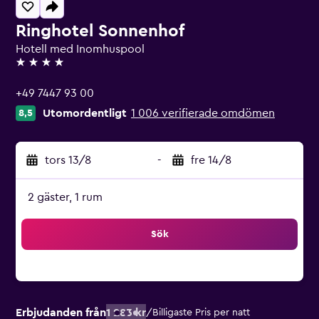
Ringhotel Sonnenhof
Hotell med Inomhuspool
4 stjärnor
+49 7447 93 00
Utomordentligt
1 006 verifierade omdömen
8,5
tors 13/8
-
fre 14/8
2 gäster, 1 rum
Sök
Erbjudanden från
1 283 kr
/
Billigaste Pris per natt