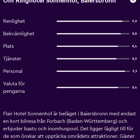
Om Ringhotel Sonnenhof, Baiersbronn
Renlighet
9,0
Bekvämlighet
8,8
Plats
8,4
Tjänster
8,2
Personal
9,3
Valuta för
8,4
pengarna
Flair Hotel Sonnenhof är beläget i Baiersbronn med endast
en kort bilresa från Forbach (Baden-Württemberg) och
erbjuder bastu och inomhuspool. Det ligger lägligt till för
de som önskar att upptäcka områdets attraktioner. Gäster