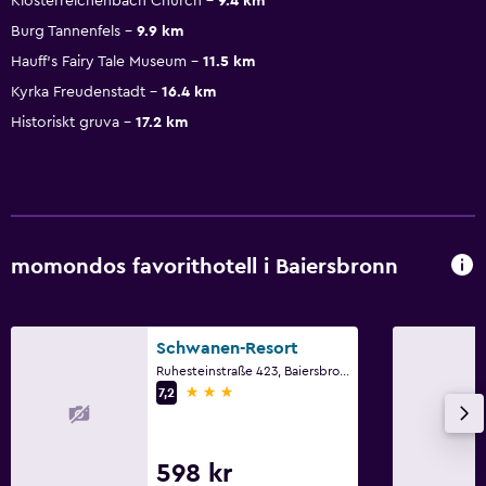
Klosterreichenbach Church
9.4 km
Burg Tannenfels
9.9 km
Hauff's Fairy Tale Museum
11.5 km
Kyrka Freudenstadt
16.4 km
Historiskt gruva
17.2 km
momondos favorithotell i Baiersbronn
Schwanen-Resort
Ruhesteinstraße 423, Baiersbronn, Baden-Württemberg
3 stjärnor
7,2
598 kr