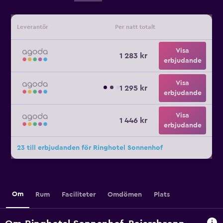
Leverantör
Per natt totalt
Visa
1 283 kr
erbjudande
Visa
1 295 kr
erbjudande
Visa
1 446 kr
erbjudande
23 till erbjudanden för Ringhotel Sonnenhof
Om
Rum
Faciliteter
Omdömen
Plats