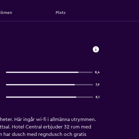
ömen
Plats
8,4
7,9
8,1
gheter. Här ingår wi-fi i allmänna utrymmen.
ettsal. Hotel Central erbjuder 32 rum med
men har dusch med regndusch och gratis