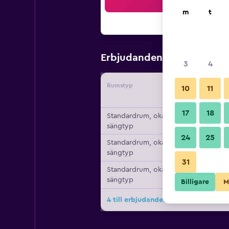
Sö
m
t
1 058 kr
Erbjudanden från
/
3
4
Rumstyp
Leverant
10
11
17
18
Standardrum, okänd
sängtyp
24
25
Standardrum, okänd
sängtyp
31
Standardrum, okänd
sängtyp
Billigare
M
4 till erbjudanden för Hotel Central