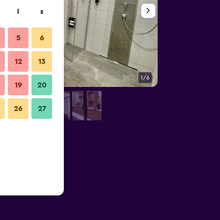
l
s
5
6
12
13
1/6
Övrigt
19
20
26
27