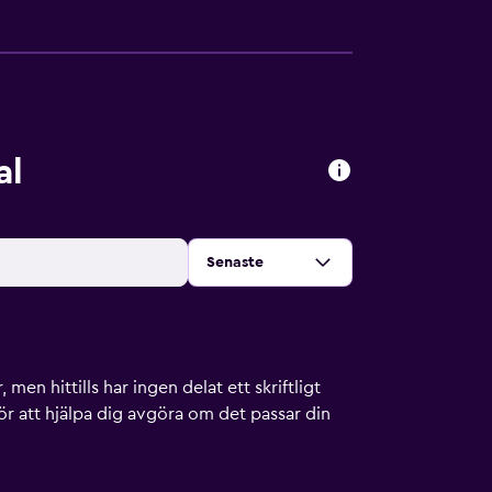
al
Sortera efter
:
Senaste
men hittills har ingen delat ett skriftligt
ör att hjälpa dig avgöra om det passar din