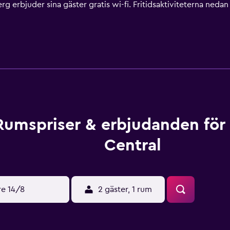
rg erbjuder sina gäster gratis wi-fi. Fritidsaktiviteterna nedan 
Rumspriser & erbjudanden för
Central
re 14/8
2 gäster, 1 rum