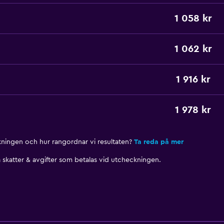
1 058 kr
1 062 kr
1 916 kr
1 978 kr
nkningen och hur rangordnar vi resultaten?
Ta reda på mer
skatter & avgifter som betalas vid utcheckningen.