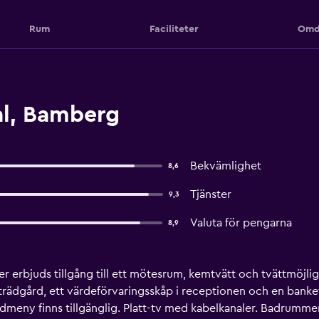
Rum
Faciliteter
Omd
l, Bamberg
Bekvämlighet
8,6
Tjänster
9,3
Valuta för pengarna
8,9
ter erbjuds tillgång till ett mötesrum, kemtvätt och tvättmöjli
en trädgård, ett värdeförvaringsskåp i receptionen och en bank
uddmeny finns tillgänglig. Platt-tv med kabelkanaler. Badrum