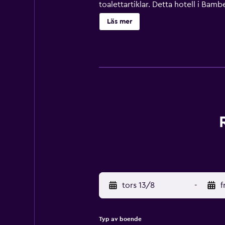
toalettartiklar. Detta hotell i Bambe
närheten. Avgifter kan tillkomma.
Läs mer
tors 13/8
-
f
Typ av boende