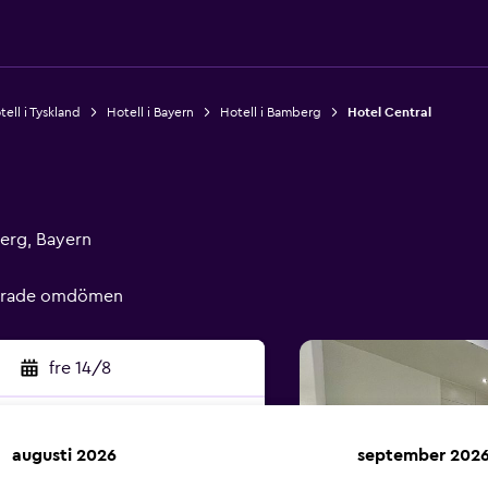
tell i Tyskland
Hotell i Bayern
Hotell i Bamberg
Hotel Central
erg, Bayern
ierade omdömen
fre 14/8
augusti 2026
september 202