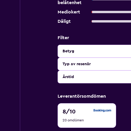
belåtenhet
Mediokert
Dåligt
Filter
Betyg
Typ av resenär
Årstid
Leverantörsomdömen
8
8
/10
av
20 omdömen
10