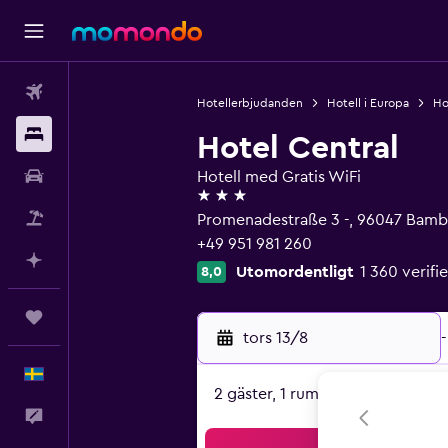
Flyg
Hotellerbjudanden
Hotell i Europa
Ho
Boende
Hotel Central
Hyrbil
Hotell med Gratis WiFi
3 stjärnor
Paketresor
Promenadestraße 3 -, 96047 Bamb
+49 951 981 260
Planera med AI
Utomordentligt
1 360 verif
8,0
Trips
tors 13/8
-
Svenska
2 gäster, 1 rum
Feedback