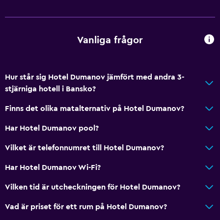
Gratis WiFi
Sängkläder
Vanliga frågor
Handdukar
Schampo
Kroppstvål
Hur står sig Hotel Dumanov jämfört med andra 3-
Papperskorgar
stjärniga hotell i Bansko?
Finns det olika matalternativ på Hotel Dumanov?
Tjänster och bekvämligheter
Har Hotel Dumanov pool?
Bankomat på plats
Biluthyrning
Vilket är telefonnumret till Hotel Dumanov?
Väckningsservice
Har Hotel Dumanov Wi-Fi?
Valutaväxling på plats
Vilken tid är utcheckningen för Hotel Dumanov?
Hammam (turkiskt bad)
Vad är priset för ett rum på Hotel Dumanov?
Snabbköp på plats