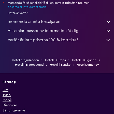
momondo försöker alltid få till en korrekt prissättning, men
*
priserna är inte garanterade
.
Detta är varför:
momondo är inte försäljaren
Vi samlar massor av information åt dig
Varför är inte priserna 100 % korrekta?
Hotellerbjudanden
Hotell i Europa
Hotell i Bulgarien
Hotell i Blagoevgrad
Hotell i Bansko
Hotel Dumanov
Företag
Om
Jobb
Mobil
Discover
Så fungerar vi