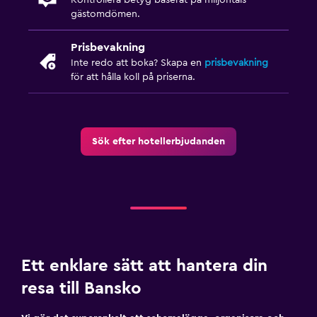
Matbord
gästomdömen.
Prisbevakning
Utomhus
Inte redo att boka? Skapa en
prisbevakning
Trädgård
för att hålla koll på priserna.
Terrass/uteplats
Strandstolar
Grill
Sök efter hotellerbjudanden
Balkong
Sovrum
Extra långa sängar (> 2 meter)
Kudde med fjäderstoppning
Ett enklare sätt att hantera din
Uttag nära sängen
resa till Bansko
Bäddsoffa
Garderob eller klädkammare