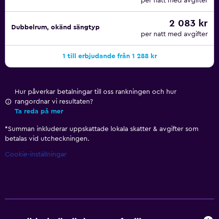
per natt med avgifter
2 083 kr
Dubbelrum, okänd sängtyp
per natt med avgifter
1 till erbjudande från 1 288 kr
Hur påverkar betalningar till oss rankningen och hur
rangordnar vi resultaten?
Ta reda på mer
*
Summan inkluderar uppskattade lokala skatter & avgifter som
betalas vid utcheckningen.
Cookie-inställningar