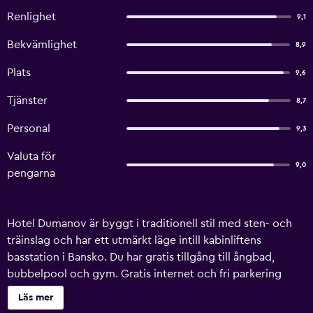
Renlighet
9,1
Bekvämlighet
8,9
Plats
9,6
Tjänster
8,7
Personal
9,3
Valuta för
9,0
pengarna
Hotel Dumanov är byggt i traditionell stil med sten- och
träinslag och har ett utmärkt läge intill kabinliftens
basstation i Bansko. Du har gratis tillgång till ångbad,
bubbelpool och gym. Gratis internet och fri parkering
ingår också. Massage erbjuds på begäran och mot en extra
Läs mer
avgift. Skidliften ligger inom 150 meter. Varje rum har