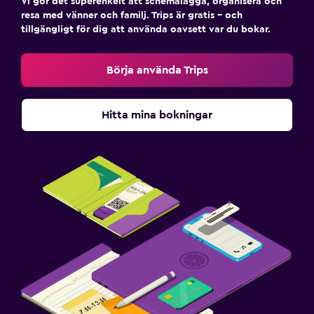
Vi gör det superenkelt att schemalägga, organisera och
resa med vänner och familj. Trips är gratis – och
tillgängligt för dig att använda oavsett var du bokar.
Hälsa och säkerhet
Daglig städning
Börja använda Trips
Övervakningskameror i gemensamma utrymmen
Övervakningskameror utanför boendet
Hitta mina bokningar
Säkerhetsvakt dygnet runt
Förstahjälpenlåda
Pool och spa
Bubbelpool
Ångbastu
Massage
Bastu