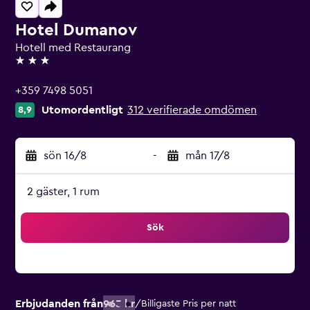
Hotel Dumanov
Hotell med Restaurang
3 stjärnor
+359 7498 5051
Utomordentligt
312 verifierade omdömen
8,9
sön 16/8
-
mån 17/8
2 gäster, 1 rum
Sök
Erbjudanden från
963 kr
/
Billigaste Pris per natt