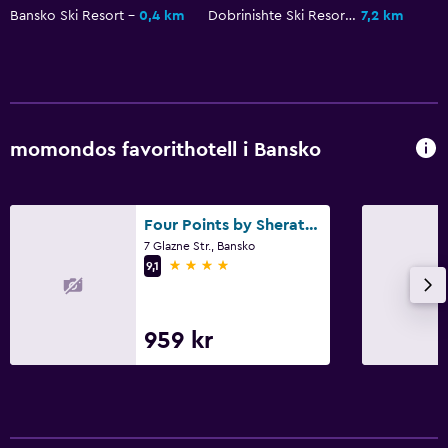
Bidé
Bansko Ski Resort
0,4 km
Dobrinishte Ski Resort
7,2 km
Toalett
Toalettpapper
Walk-in-dusch
momondos favorithotell i Bansko
Kök
Elektrisk vattenkokare
Köksutrustning
Four Points by Sheraton Bansko
7 Glazne Str., Bansko
Kokvrå
4 stjärnor
9,1
Mikrovågsugn
Spishäll
959 kr
Kylskåp
Matplats
Saker att göra