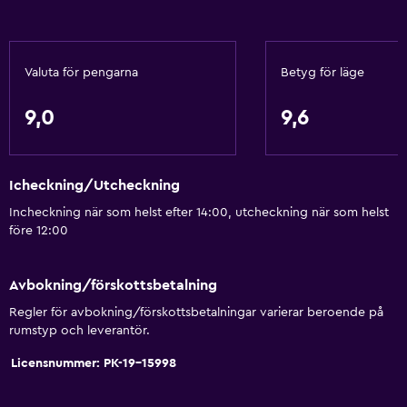
Bäddsoffa
Telefon
Valuta för pengarna
Betyg för läge
Heltäckningsmatta
Kakel/marmorgolv
9,0
9,6
Stadsutsikt
Icheckning/Utcheckning
Grundläggande bekvämligheter
Incheckning när som helst efter 14:00, utcheckning när som helst
Mobil hotspot-enhet
före 12:00
Wifi tillgängligt i alla områden
Internet
Avbokning/förskottsbetalning
Brandsläckare
Regler för avbokning/förskottsbetalningar varierar beroende på
rumstyp och leverantör.
Gratis toalettartiklar
Licensnummer: РК-19-15998
Brandvarnare
Värme