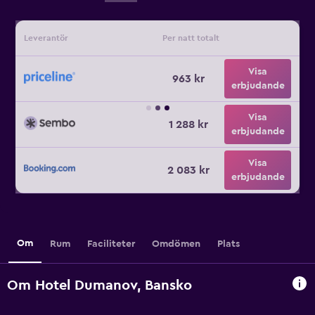
Leverantör
Per natt totalt
Visa
963 kr
erbjudande
Visa
1 288 kr
erbjudande
Visa
2 083 kr
erbjudande
Om
Rum
Faciliteter
Omdömen
Plats
Om Hotel Dumanov, Bansko