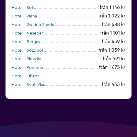
från 1 146 kr
Hotell i Sofia
från 1 022 kr
Hotell i Varna
från 688 kr
Hotell i Golden Sands
från 1 101 kr
Hotell i Nesebăr
från 459 kr
Hotell i Burgas
från 1 039 kr
Hotell i Sozopol
från 591 kr
Hotell i Plovdiv
från 1 675 kr
Hotell i Pomorie
Hotell i Obzor
från 435 kr
Hotell i Sveti Vlas