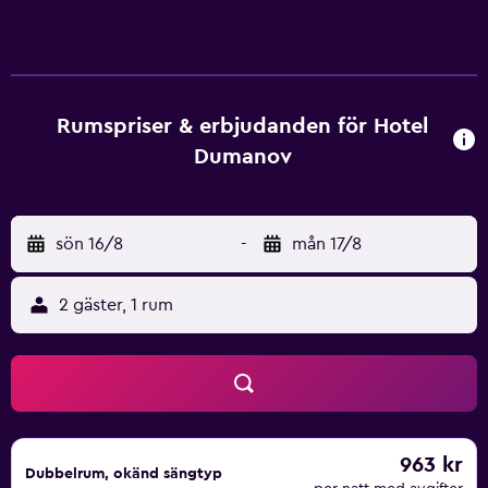
kabel-TV, minibar samt eget badrum med dusch, hårtork
och gratis toalettartiklar. Alla rum har balkong. Vissa rum
har en öppen spis eller ett välutrustat pentry. Hotellets
restaurang erbjuder 160 sittplatser inomhus och 100
utomhus och serverar ett rikt urval av grill- och barbecue-
Rumspriser & erbjudanden för Hotel
specialiteter från Bansko, tillsammans med regionala viner.
Dumanov
Här erbjuds gratis skidförvaring. En skidskola och
uthyrning av skidutrustning finns tillgängligt mot en extra
kostnad. Du kan åka skidor direkt till dörren. Andra
sön 16/8
-
mån 17/8
utomhusaktiviteter som erbjuds i området är fiske,
vandring, cykling och ridning. En golfbana ligger knappt 3
km bort. Banskos centrum kan nås inom 1 km och där finns
2 gäster, 1 rum
ett brett utbud av restauranger och kaféer. Busstationen
ligger 1,5 km bort.
963 kr
Dubbelrum, okänd sängtyp