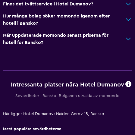
Rumservice
Finns det tvättservice i Hotel Dumanov?
Fotmassage
Hur många bolag söker momondo igenom efter
Expressutcheckning
hotell i Bansko?
Privat incheckning/utcheckning
När uppdaterade momondo senast priserna för
Reception dygnet runt
hotell för Bansko?
Kassaskåp
Badrum
Hårfön
Intressanta platser nära Hotel Dumanov
Privat badrum
Sevärdheter i Bansko, Bulgarien utvalda av momondo
Dusch
Ytterligare badrum
Här ligger Hotel Dumanov: Naiden Gerov 15, Bansko
Ytterligare toalett
Badkar
Mest populära sevärdheterna