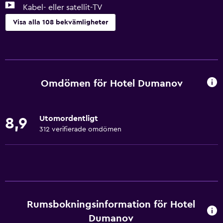
Kabel- eller satellit-TV
Visa alla 108 bekvämligheter
Allmänt
Familjerum
Utsikt över trädgård
Omdömen för Hotel Dumanov
Utsikt över innergården
Sevärdhetsutsikt
Utomordentligt
8,9
Skåp
312 verifierade omdömen
Bergsutsikt
Skidförvaring
Förvaring
Utsikt över lugn gata
Rumsbokningsinformation för Hotel
Eldstad
Dumanov
Vardagsrum