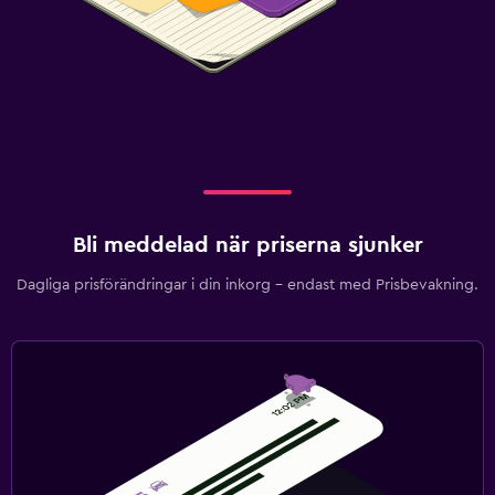
Parkering och transport
Flygbuss (tilläggsavgift)
Gratis parkering
Privat parkering
Parkeringsservice
Familjevänligt
Barnvakt eller crèche
Bli meddelad när priserna sjunker
Barnsängar tillgängliga
Dagliga prisförändringar i din inkorg – endast med Prisbevakning.
Barnmåltider
Barnvänlig buffé
Media och underhållning
Flat-screen TV
Kabel- eller satellit-TV