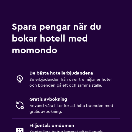
Presentbutik
Skidskola
Spara pengar när du
Fiske
Cykling
bokar hotell med
Skidåkning
momondo
Hästridning
Vandring
De bästa hotellerbjudandena
Restauranger
Se erbjudanden från över tre miljoner hotell
och boenden på ett och samma ställe.
Inpackade luncher
Restaurang
Gratis avbokning
Använd våra filter för att hitta boenden med
Bar/lounge
gratis avbokning.
Mat kan levereras till gästboendet
Miljontals omdömen
Minibar
Kontrollera betyg baserat på miljontals