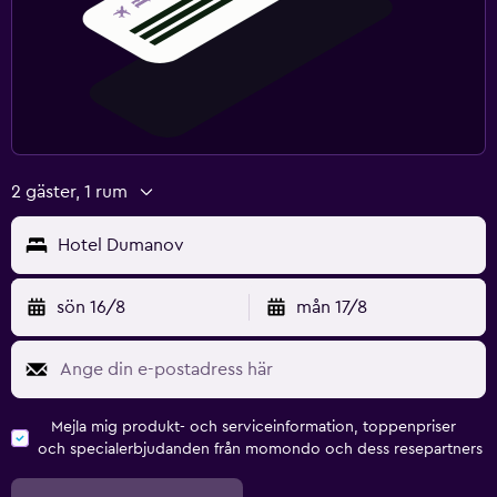
TV
Tvättstuga
Tvättstuga
Strykservice
Tvätt-/kemtvättsservice
2 gäster, 1 rum
Hotel Dumanov
Tillgänglighet och lämplighet
Rökning förbjuden
sön 16/8
mån 17/8
Övre våningar nås via trappor
Arbetsyta
Fax/kopieringsmöjligheter
Mejla mig produkt- och serviceinformation, toppenpriser
och specialerbjudanden från momondo och dess resepartners
Skrivbord