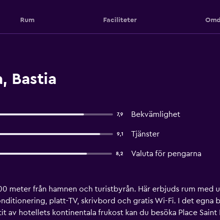
Rum
Faciliteter
Omd
, Bastia
Bekvämlighet
7,9
Tjänster
9,1
Valuta för pengarna
8,2
a 100 meter från hamnen och turistbyrån. Här erbjuds rum med 
konditionering, platt-TV, skrivbord och gratis Wi-Fi. I det eg
utit av hotellets kontinentala frukost kan du besöka Place Sai