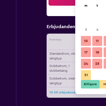
Sö
m
t
760 kr
Erbjudanden från
/
Bi
3
4
Rumstyp
Leverant
10
11
17
18
Standardrum, okänd
sängtyp
24
25
Dubbelrum, 1
dubbelsäng
31
Dubbelrum, okänd
sängtyp
Billigare
M
10 till erbjudanden för Hotel Riviera