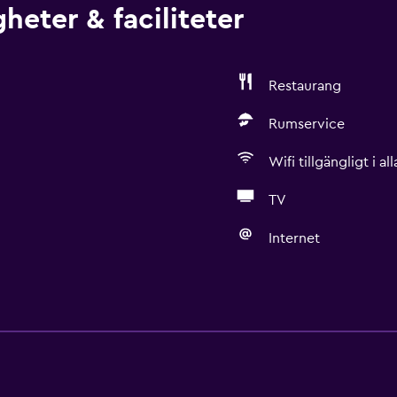
heter & faciliteter
Restaurang
Rumservice
Wifi tillgängligt i a
TV
Internet
Allmänt
Utsikt över lugn gata
n. Kostnader kan tillkomma.
Familjerum
Havsutsikt