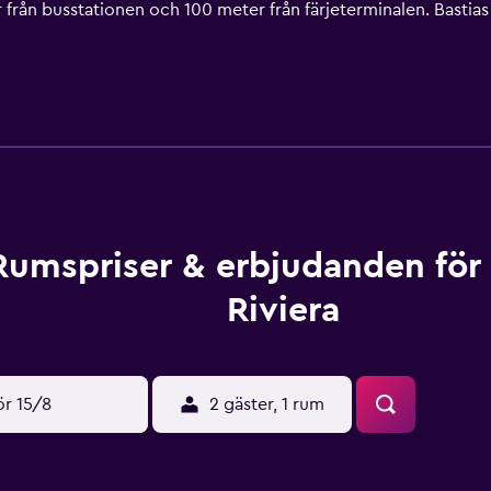
r från busstationen och 100 meter från färjeterminalen. Bastias
Rumspriser & erbjudanden för
Riviera
ör 15/8
2 gäster, 1 rum