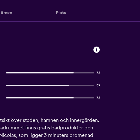
ömen
Plats
7,7
7,2
7,7
utsikt över staden, hamnen och innergården.
na badrummet finns gratis badprodukter och
nt Nicolas, som ligger 3 minuters promenad