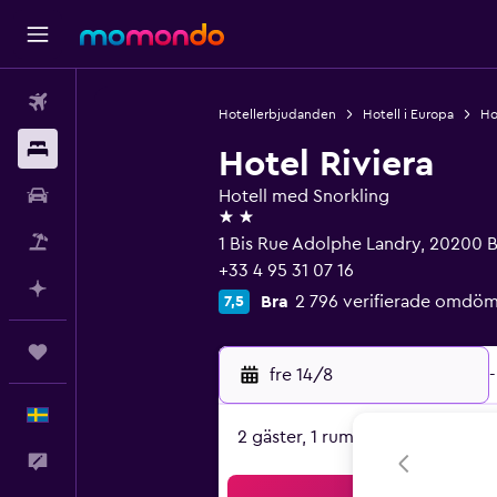
Flyg
Hotellerbjudanden
Hotell i Europa
Hot
Boende
Hotel Riviera
Hyrbil
Hotell med Snorkling
2 stjärnor
Paketresor
1 Bis Rue Adolphe Landry, 20200 Ba
+33 4 95 31 07 16
Planera med AI
Bra
2 796 verifierade omdö
7,5
Trips
fre 14/8
-
Svenska
2 gäster, 1 rum
Feedback