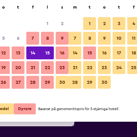
k
o
t
f
l
s
m
t
o
t
f
1
2
1
2
3
4
lligaste Pris per natt
5
6
7
8
9
7
8
9
10
11
ör
Per natt
12
13
14
15
16
14
15
16
17
18
totalt
19
20
21
22
23
21
22
23
24
25
760 kr
Visa erbjudande
26
27
28
29
30
28
29
30
764 kr
Visa erbjudande
803 kr
Visa erbjudande
edel
Dyrare
Baserat på genomsnittspris för 3-stjärniga hotell.