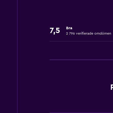
Lättillgänglig dusch
Hiss
Duschstol
Bra
7,5
Nås via hiss
2 796 verifierade omdömen
Rökning förbjuden
Toalett med stödhandtag
Övre våningar nås med hiss
Privat ingång
Grundläggande bekvämligheter
Gratis WiFi
Wifi tillgängligt i alla områden
Internet
Handdukar