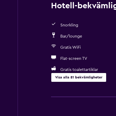
Hotell-bekvämlig
Snorkling
Bar/lounge
Gratis WiFi
Flat-screen TV
Gratis toalettartiklar
Visa alla 81 bekvämligheter
Tillgänglighet och lämplighet
Hela enheten är rullstolsanpassad
Husdjur får medtagas vid förfråga
Handikappvänligt