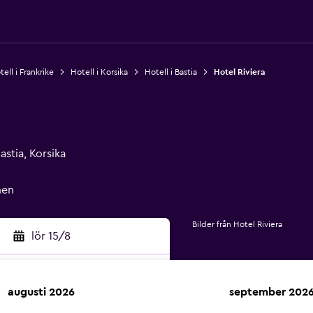
ell i Frankrike
Hotell i Korsika
Hotell i Bastia
Hotel Riviera
stia, Korsika
men
Bilder från Hotel Riviera
lör 15/8
augusti 2026
september 202