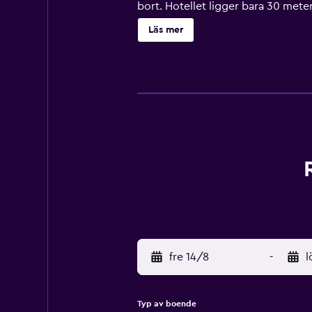
bort. Hotellet ligger bara 30 mete
Läs mer
fre 14/8
-
l
Typ av boende