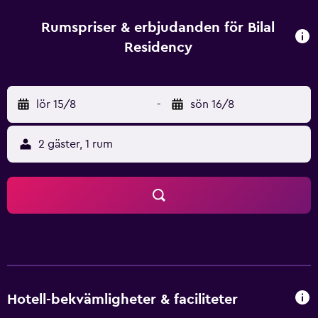
placerad mindre än 10 minuters bilkörning från Chhatrapati
Shivaji flygplats.
Rumspriser & erbjudanden för Bilal
Residency
lör 15/8
-
sön 16/8
2 gäster, 1 rum
Hotell-bekvämligheter & faciliteter