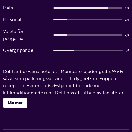
Plats
8,0
Personal
2,0
Valuta för
2,0
pengarna
Övergripande
3,0
Det här bekväma hotellet i Mumbai erbjuder gratis Wi-Fi
såväl som parkeringsservice och dygnet-runt-öppen
reception. Här erbjuds 3-stjärnigt boende med
luftkonditionerade rum. Det finns ett utbud av faciliteter
som boende kan använda såsom bagageförvaring och
Läs mer
rumsservice. Det finns 20 rum på Hotel Bilal Residency
som alla erbjuder de bekvämligheter som krävs för att
säkerställa en härlig vistelse. Gäster kan varva ner i det
bekväma vardagsrummet. Hotel Bilal Residency är