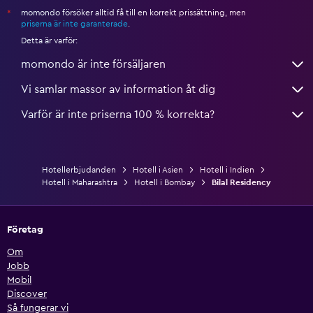
momondo försöker alltid få till en korrekt prissättning, men
*
priserna är inte garanterade
.
Detta är varför:
momondo är inte försäljaren
Vi samlar massor av information åt dig
Varför är inte priserna 100 % korrekta?
Hotellerbjudanden
Hotell i Asien
Hotell i Indien
Hotell i Maharashtra
Hotell i Bombay
Bilal Residency
Företag
Om
Jobb
Mobil
Discover
Så fungerar vi