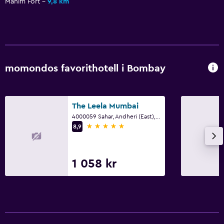
Mahim Fort
9,8 km
momondos favorithotell i Bombay
The Leela Mumbai
4000059 Sahar, Andheri (East), Mumbai, Bombay
5 stjärnor
8,9
1 058 kr