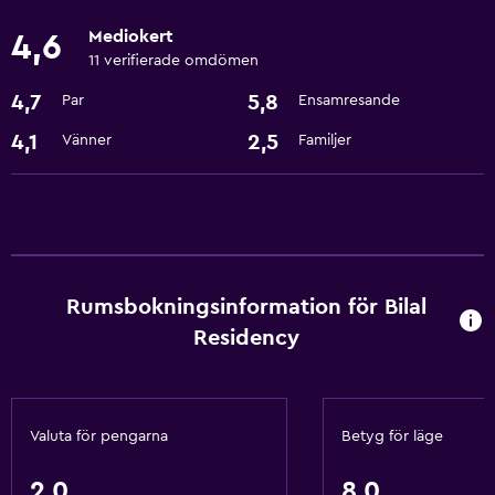
Grundläggande bekvämligheter
Mediokert
4,6
Gratis WiFi
11 verifierade omdömen
Luftkonditionering
4,7
5,8
Par
Ensamresande
Parkering och transport
4,1
2,5
Vänner
Familjer
Parkering
Allmänt
Förvaring
Rumsbokningsinformation för Bilal
Residency
Valuta för pengarna
Betyg för läge
2,0
8,0