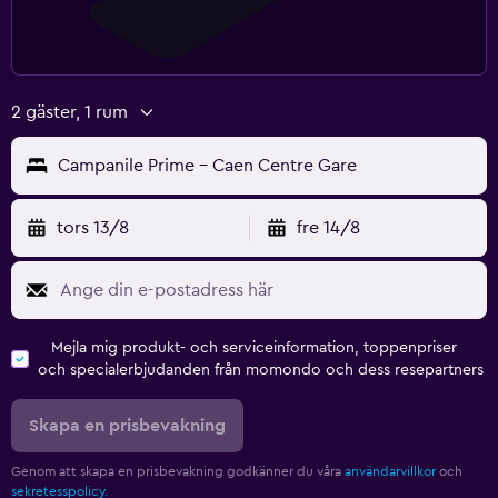
2 gäster, 1 rum
Campanile Prime - Caen Centre Gare
tors 13/8
fre 14/8
Mejla mig produkt- och serviceinformation, toppenpriser
och specialerbjudanden från momondo och dess resepartners
Skapa en prisbevakning
Genom att skapa en prisbevakning godkänner du våra
användarvillkor
och
sekretesspolicy.