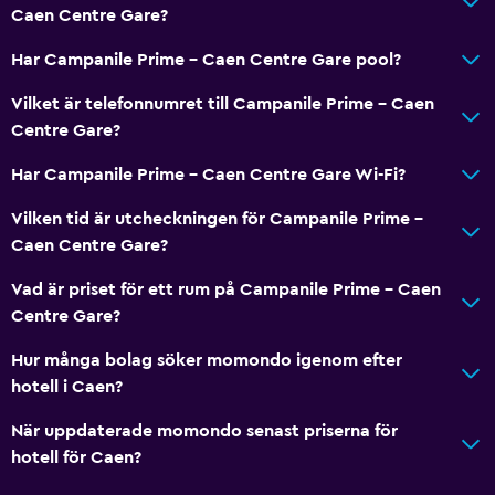
Caen Centre Gare?
Restauranger
Elektrisk vattenkokare
Har Campanile Prime - Caen Centre Gare pool?
Kafeteria
Vilket är telefonnumret till Campanile Prime - Caen
Bar/lounge
Centre Gare?
Te/kaffebryggare
Har Campanile Prime - Caen Centre Gare Wi-Fi?
Vattenkokare
Vilken tid är utcheckningen för Campanile Prime -
Mat kan levereras till gästboendet
Caen Centre Gare?
Kaffemaskin
Vad är priset för ett rum på Campanile Prime - Caen
Centre Gare?
Allmänt
Hur många bolag söker momondo igenom efter
Familjerum
hotell i Caen?
Bäddsoffa
När uppdaterade momondo senast priserna för
Ljudisolerade rum
hotell för Caen?
Ljudisolering