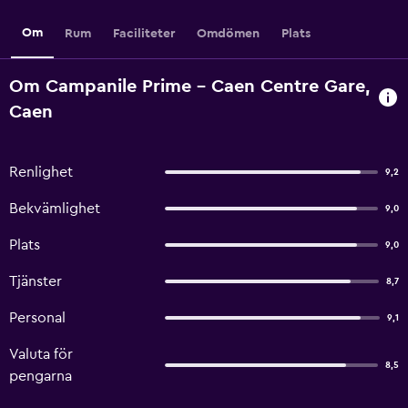
Om
Rum
Faciliteter
Omdömen
Plats
Om Campanile Prime - Caen Centre Gare,
Caen
Renlighet
9,2
Bekvämlighet
9,0
Plats
9,0
Tjänster
8,7
Personal
9,1
Valuta för
8,5
pengarna