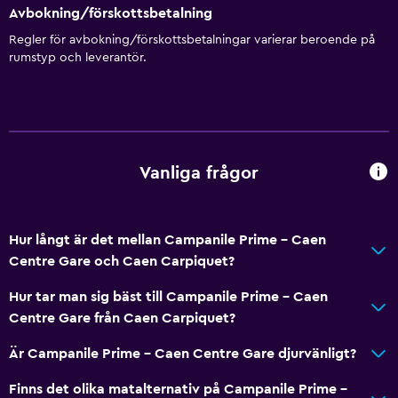
Rökning förbjuden
Avbokning/förskottsbetalning
Lägre badrumsvask
Regler för avbokning/förskottsbetalningar varierar beroende på
rumstyp och leverantör.
Fjäderfri kudde
Toalett med stödhandtag
Badrum
Dusch
Vanliga frågor
Högre toalett
Ytterligare toalett
Hur långt är det mellan Campanile Prime - Caen
Hårfön
Centre Gare och Caen Carpiquet?
Toalett
Hur tar man sig bäst till Campanile Prime - Caen
Toalettpapper
Centre Gare från Caen Carpiquet?
Privat badrum
Är Campanile Prime - Caen Centre Gare djurvänligt?
Walk-in-dusch
Finns det olika matalternativ på Campanile Prime -