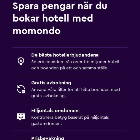
Familjevänligt
Spara pengar när du
Barnsängar tillgängliga
bokar hotell med
Barnmåltider
momondo
Höga barnstolar
Parkering och transport
De bästa hotellerbjudandena
Parkering
Se erbjudanden från över tre miljoner hotell
och boenden på ett och samma ställe.
Privat parkering
Gratis avbokning
Arbetsyta
Använd våra filter för att hitta boenden med
gratis avbokning.
Fax/kopieringsmöjligheter
Skrivbord
Miljontals omdömen
Kontrollera betyg baserat på miljontals
gästomdömen.
Saker att göra
Cykeluthyrning
Prisbevakning