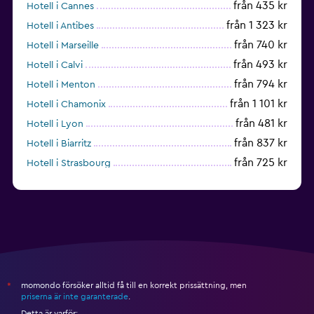
från 435 kr
Hotell i Cannes
från 1 323 kr
Hotell i Antibes
från 740 kr
Hotell i Marseille
från 493 kr
Hotell i Calvi
från 794 kr
Hotell i Menton
från 1 101 kr
Hotell i Chamonix
från 481 kr
Hotell i Lyon
från 837 kr
Hotell i Biarritz
från 725 kr
Hotell i Strasbourg
från 940 kr
Hotell i Montpellier
momondo försöker alltid få till en korrekt prissättning, men
*
priserna är inte garanterade
.
Detta är varför: