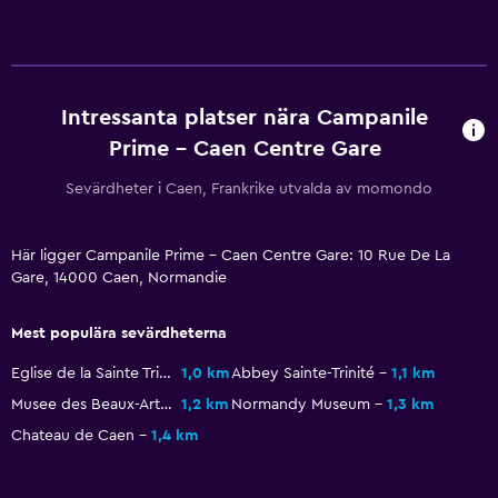
Telefon
Stadsutsikt
Förvaring
Intressanta platser nära Campanile
Prime - Caen Centre Gare
Hälsa och säkerhet
Förstahjälpenlåda
Sevärdheter i Caen, Frankrike utvalda av momondo
Övervakningskameror i gemensamma utrymmen
Övervakningskameror utanför boendet
Här ligger Campanile Prime - Caen Centre Gare: 10 Rue De La
Gare, 14000 Caen, Normandie
Kolmonoxiddetektor
Säkerhetsvakt dygnet runt
Mest populära sevärdheterna
Kassaskåp
Eglise de la Sainte Trinite
1,0 km
Abbey Sainte-Trinité
1,1 km
Musee des Beaux-Arts de Caen
1,2 km
Normandy Museum
1,3 km
Media och underhållning
Chateau de Caen
1,4 km
Flat-screen TV
Delat lounge/TV-område