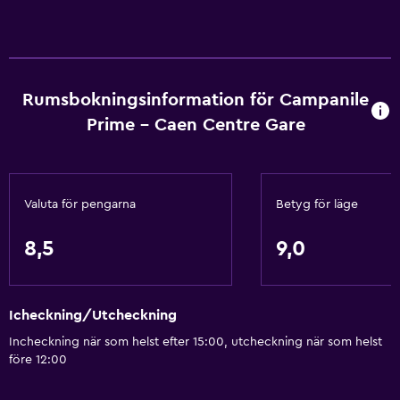
Värme
Adapter
Kroppstvål
Rumsbokningsinformation för Campanile
Luftkonditionering
Prime - Caen Centre Gare
Papperskorgar
Tillgänglighet och lämplighet
Valuta för pengarna
Betyg för läge
Husdjur får medtagas vid förfrågan. Kostnader kan
tillkomma.
8,5
9,0
Handikappvänligt
Lättillgänglig dusch
Icheckning/Utcheckning
Hiss
Incheckning när som helst efter 15:00, utcheckning när som helst
Tillgänglig parkering
före 12:00
Allergivänlig kudde