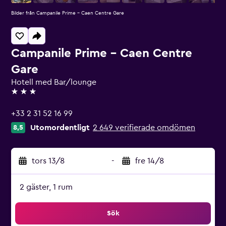
Bilder från Campanile Prime - Caen Centre Gare
Campanile Prime - Caen Centre
Gare
Hotell med Bar/lounge
3 stjärnor
+33 2 31 52 16 99
Utomordentligt
2 649 verifierade omdömen
8,5
tors 13/8
-
fre 14/8
2 gäster, 1 rum
Sök