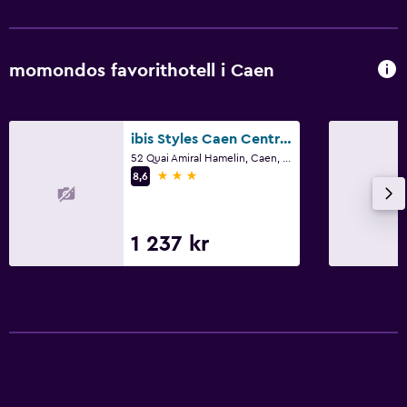
Kabel- eller satellit-TV
TV
momondos favorithotell i Caen
Sovrum
Uttag nära sängen
ibis Styles Caen Centre Gare
52 Quai Amiral Hamelin, Caen, Normandie
Bäddsoffa
3 stjärnor
8,6
Klädhängare
Garderob eller klädkammare
1 237 kr
Tjänster och bekvämligheter
Kassaskåp
Rumservice
Reception dygnet runt