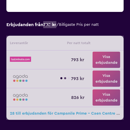
Erbjudanden från
793 kr
/
Billigaste Pris per natt
Leverantör
Per natt totalt
Visa
793 kr
erbjudande
Visa
793 kr
erbjudande
Visa
826 kr
erbjudande
28 till erbjudanden för Campanile Prime - Caen Centre Gare