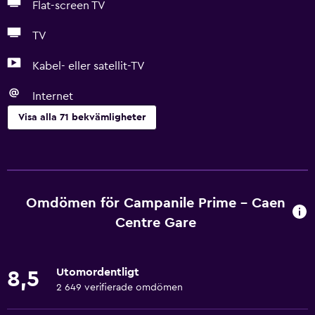
Flat-screen TV
TV
Kabel- eller satellit-TV
Internet
Visa alla 71 bekvämligheter
Grundläggande bekvämligheter
Gratis WiFi
Wifi tillgängligt i alla områden
Omdömen för Campanile Prime - Caen
Internet
Centre Gare
Handdukar
Brandsläckare
Utomordentligt
8,5
Schampo
2 649 verifierade omdömen
Brandvarnare