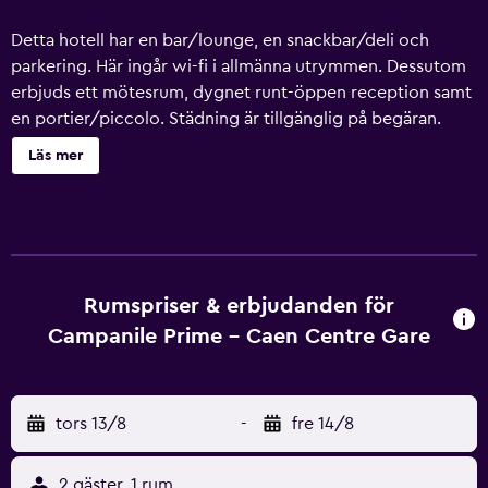
Detta hotell har en bar/lounge, en snackbar/deli och
parkering. Här ingår wi-fi i allmänna utrymmen. Dessutom
erbjuds ett mötesrum, dygnet runt-öppen reception samt
en portier/piccolo. Städning är tillgänglig på begäran.
Campanile PRIME - Caen Centre Gare erbjuder 62
Läs mer
luftkonditionerade rum med espressobryggare och kaffe-
och tebryggare. Platt-tv med kabelkanaler. Badrummen
har badkar/dusch, gratis toalettartiklar och hårtorkar.
Detta hotell i Caen erbjuder sina gäster gratis wi-fi.
Skrivbord och telefon finns. Städning erbjuds på begäran
och byte av handdukar kan fås på begäran.
Rumspriser & erbjudanden för
Campanile Prime - Caen Centre Gare
tors 13/8
-
fre 14/8
2 gäster, 1 rum