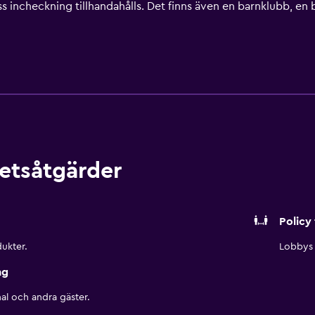
ss incheckning tillhandahålls. Det finns även en barnklubb, e
stjärniga bekvämligheter. De är utrustade med kylskåp, utrus
n äta i den samtida restaurangen eller börja kvällen med en 
har dagsutflykter planerade. Cancún internationella flygplats
illgänglig för gäster med bil, och flygplatstransfer kan arrange
etsåtgärder
Policy 
ukter.
Lobbys 
ng
al och andra gäster.