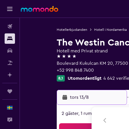
Flyg
Hotellerbjudanden
Hotell i Nordamerika
Boende
The Westin Canc
Hyrbil
Hotell med Privat strand
4 stjärnor
Paketresor
Boulevard Kukulcan KM 20, 77500
+52 998 848 7400
Planera med AI
Utomordentligt
4 642 verif
8,1
Trips
tors 13/8
-
Svenska
2 gäster, 1 rum
Feedback