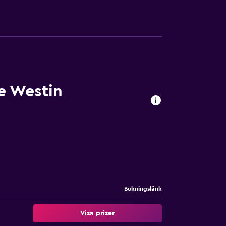
e Westin
Bokningslänk
Visa priser