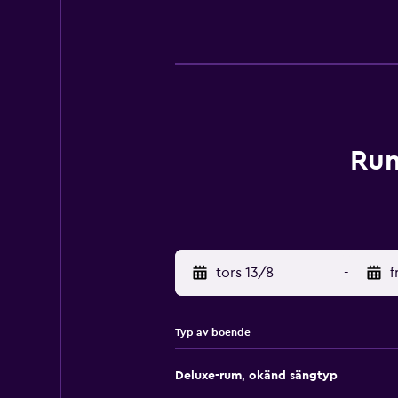
Rum
tors 13/8
-
f
Typ av boende
Deluxe-rum, okänd sängtyp