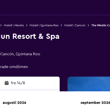
Hotell i Mexiko
Hotell i Quintana Roo
Hotell i Cancún
The Westin C
un Resort & Spa
 Cancún, Quintana Roo
ierade omdömen
fre 14/8
augusti 2026
september 202