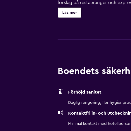
förslag på restauranger och expre
elegant décor och extragvaganta 5-
Läs mer
The Westin Resort & Spa Cancun ka
beredas på begäran för gäster som 
resorten. Parkeringsservice finns t
Boendets säkerh
Förhöjd sanitet
Daglig rengöring, fler hygienprod
Kontaktfri in- och utcheckni
Minimal kontakt med hotellperson