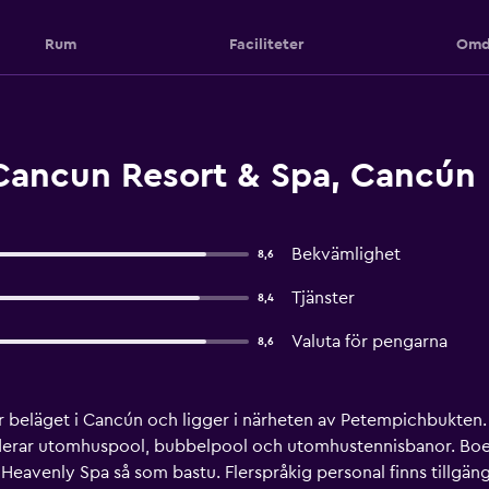
Rum
Faciliteter
Omd
ancun Resort & Spa, Cancún
Bekvämlighet
8,6
Tjänster
8,4
Valuta för pengarna
8,6
 beläget i Cancún och ligger i närheten av Petempichbukten
kluderar utomhuspool, bubbelpool och utomhustennisbanor. Bo
eavenly Spa så som bastu. Flerspråkig personal finns tillgängli