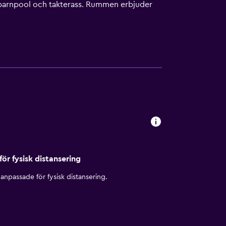
n barnpool och takterass. Rummen erbjuder
tning för strykning och minibar. Gäster på
drink i den bekväma baren. Matsäck kan
 är under 20 minuters körning från detta
ras.
för fysisk distansering
anpassade för fysisk distansering.