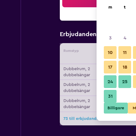
Sö
m
t
802 kr
Erbjudanden från
/
Bi
3
4
Rumstyp
Leverant
10
11
17
18
Dubbelrum, 2
dubbelsängar
24
25
Dubbelrum, 2
dubbelsängar
31
Dubbelrum, 2
dubbelsängar
Billigare
M
73 till erbjudanden för The Westin 