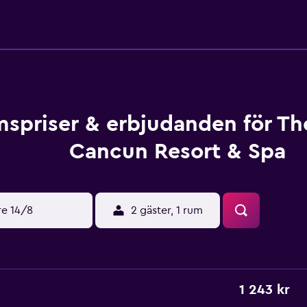
spriser & erbjudanden för Th
Cancun Resort & Spa
re 14/8
2 gäster, 1 rum
1 243 kr