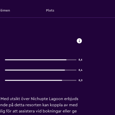
ömen
Plats
8,6
8,4
8,0
. Med utsikt över Nichupte Lagoon erbjuds
ende på detta resorten kan koppla av med
g för att assistera vid bokningar eller ge