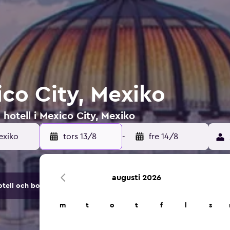
ico City, Mexiko
 hotell i Mexico City, Mexiko
exiko
tors 13/8
-
fre 14/8
augusti 2026
tell och boendealternativ.
m
t
o
t
f
l
s