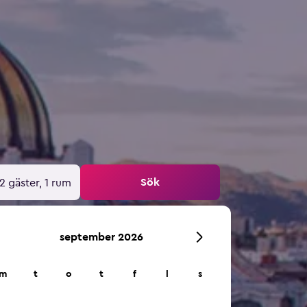
Sök
2 gäster, 1 rum
september 2026
m
t
o
t
f
l
s