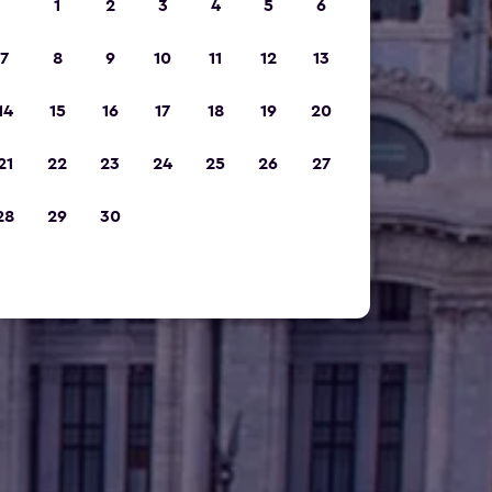
1
2
3
4
5
6
7
8
9
10
11
12
13
14
15
16
17
18
19
20
21
22
23
24
25
26
27
28
29
30