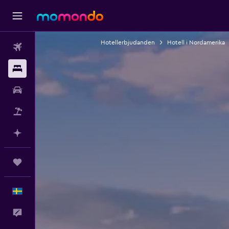
Hotellerbjudanden
Hotell i Nordamerika
Flyg
Boende
Hyrbil
Paketresor
Planera med AI
Trips
Svenska
Feedback