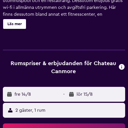
utomhuspool och en restaurang. Dessutom erbjuds gratis
wi-fi i allmänna utrymmen och avgiftsfri parkering. Här
finns dessutom bland annat ett fitnesscenter, en
bar/lounge och en bastu. Chateau Canmore erbjuder 93
Läs mer
luftkonditionerade rum med eldstad och gratis
dagstidningar. Rummen har separat sittutrymme. Sängarna
har sängtillbehör av högsta kvalitet. 43-tums LED-tv med
kabelpremiumkanaler. På rummet finns mikrovågsugn och
kaffe- och tebryggare. Badrummen har dusch, gratis
toalettartiklar och hårtorkar. Detta hotell i Canmore
Rumspriser & erbjudanden för Chateau
erbjuder sina gäster gratis wi-fi. Skrivbord och telefon
Canmore
finns. Dessutom har rummen strykjärn/strykbräda och
mörkläggningsgardiner. Städning sker dagligen. En
inomhuspool, en utomhuspool och en bubbelpool finns på
fre 14/8
-
lör 15/8
området. Här finns även bastu och fitnesscenter. Barn
under 16 år får endast vistas i pool under uppsikt av vuxen.
Fritidsaktiviteterna nedan finns antingen tillgängliga på
2 gäster, 1 rum
plats eller i närheten. Avgifter kan tillkomma.