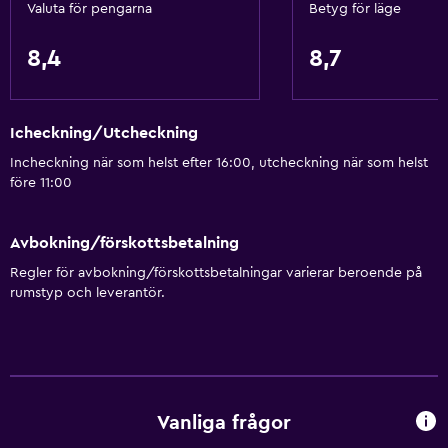
Valuta för pengarna
Betyg för läge
Internet
Sängkläder
8,4
8,7
Handdukar
Gratis toalettartiklar
Icheckning/Utcheckning
Brandvarnare
Incheckning när som helst efter 16:00, utcheckning när som helst
Värme
före 11:00
Luftkonditionering
Avbokning/förskottsbetalning
Allmänt
Regler för avbokning/förskottsbetalningar varierar beroende på
Eldstad
rumstyp och leverantör.
Vardagsrum
Utsikt över trädgård
Bäddsoffa
Telefon
Vanliga frågor