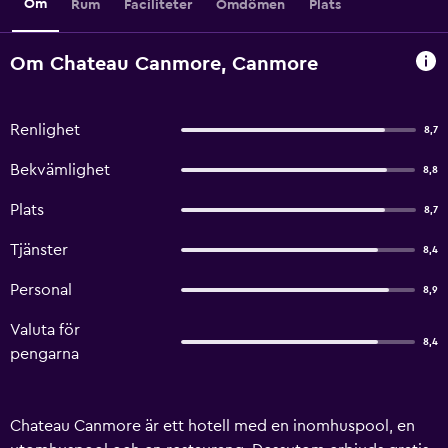
Om
Rum
Faciliteter
Omdömen
Plats
Om Chateau Canmore, Canmore
Renlighet
8,7
Bekvämlighet
8,8
Plats
8,7
Tjänster
8,4
Personal
8,9
Valuta för
8,4
pengarna
Chateau Canmore är ett hotell med en inomhuspool, en