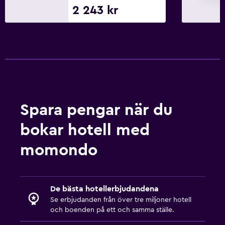
2 243 kr
Sovrum
Väckarklocka
Bäddsoffa
Klädhängare
Saker att göra
Spara pengar när du
Presentbutik
bokar hotell med
Snowboard
Snöskoteråkning
momondo
Hälsa och säkerhet
Daglig städning
De bästa hotellerbjudandena
Se erbjudanden från över tre miljoner hotell
Förstahjälpenlåda
och boenden på ett och samma ställe.
Kassaskåp