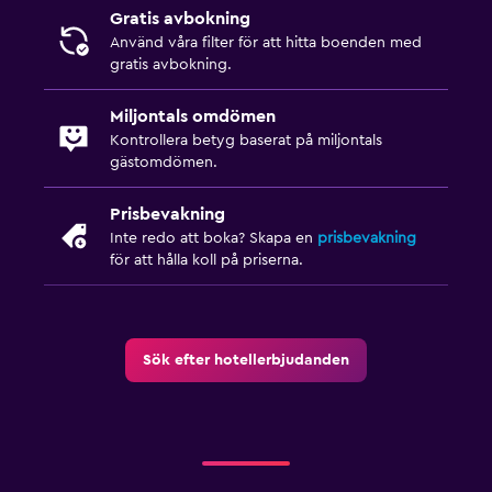
Gratis avbokning
Använd våra filter för att hitta boenden med
Familjevänligt
gratis avbokning.
Barnvakt eller crèche
Miljontals omdömen
Barnsängar tillgängliga
Kontrollera betyg baserat på miljontals
Lekplats
gästomdömen.
Prisbevakning
Parkering och transport
Inte redo att boka? Skapa en
prisbevakning
Gratis parkering
för att hålla koll på priserna.
Privat parkering
Restauranger
Sök efter hotellerbjudanden
Restaurang
Bar/lounge
Fitness