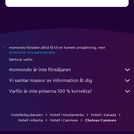
från 1 710 kr
Hotell i Whistler
momondo försöker alltid få till en korrekt prissättning, men
*
priserna är inte garanterade
.
Detta är varför:
momondo är inte försäljaren
Vi samlar massor av information åt dig
Varför är inte priserna 100 % korrekta?
Hotellerbjudanden
Hotell i Nordamerika
Hotell i Kanada
Hotell i Alberta
Hotell i Canmore
Chateau Canmore