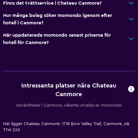
Finns det tvättservice i Chateau Canmore?
Kylskåp
Hur många bolag söker momondo igenom efter
Kaffemaskin
hotell i Canmore?
Kokvrå
När uppdaterade momondo senast priserna för
hotell för Canmore?
Badrum
Dusch
Badkar
Hårfön
Toalett
Intressanta platser nära Chateau
Toalettpapper
Canmore
Privat badrum
Sevärdheter i Canmore, Alberta utvalda av momondo
Tillgänglighet och lämplighet
Här ligger Chateau Canmore: 1718 Bow Valley Trail, Canmore, AB
Rökfria rum tillgängliga
T1W 2X3