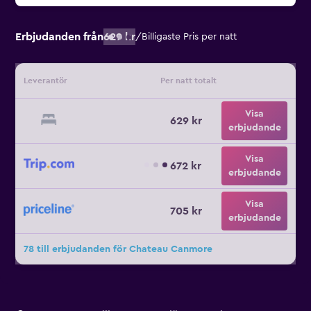
Erbjudanden från
629 kr
/
Billigaste Pris per natt
Leverantör
Per natt totalt
Visa
629 kr
erbjudande
Visa
672 kr
erbjudande
Visa
705 kr
erbjudande
78 till erbjudanden för Chateau Canmore