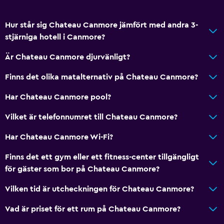
Bergsutsikt
Förvaring
Hur står sig Chateau Canmore jämfört med andra 3-
stjärniga hotell i Canmore?
Pool och spa
Är Chateau Canmore djurvänligt?
Spa
Finns det olika matalternativ på Chateau Canmore?
Bubbelpool
Inomhuspool
Har Chateau Canmore pool?
Utomhuspool
Vilket är telefonnumret till Chateau Canmore?
Bastu
Har Chateau Canmore Wi-Fi?
Pool med utsikt
Finns det ett gym eller ett fitness-center tillgängligt
för gäster som bor på Chateau Canmore?
Kök
Elektrisk vattenkokare
Vilken tid är utcheckningen för Chateau Canmore?
Mikrovågsugn
Vad är priset för ett rum på Chateau Canmore?
Te/kaffebryggare