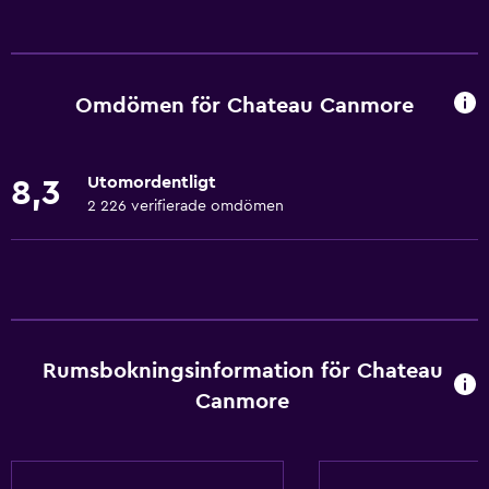
Tjänster och bekvämligheter
Konferensrum
Bankomat på plats
Omdömen för Chateau Canmore
Affärscentrum
Väckningsservice
Utomordentligt
8,3
Valutaväxling på plats
2 226 verifierade omdömen
Mötesrum
Rumservice
Nyckelkortsåtkomst
Reception dygnet runt
Rumsbokningsinformation för Chateau
Grundläggande bekvämligheter
Canmore
Gratis WiFi
Wifi tillgängligt i alla områden