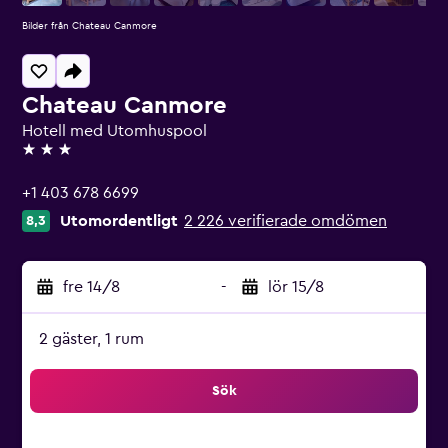
Bilder från Chateau Canmore
Chateau Canmore
Hotell med Utomhuspool
3 stjärnor
+1 403 678 6699
Utomordentligt
2 226 verifierade omdömen
8,3
fre 14/8
-
lör 15/8
2 gäster, 1 rum
Sök