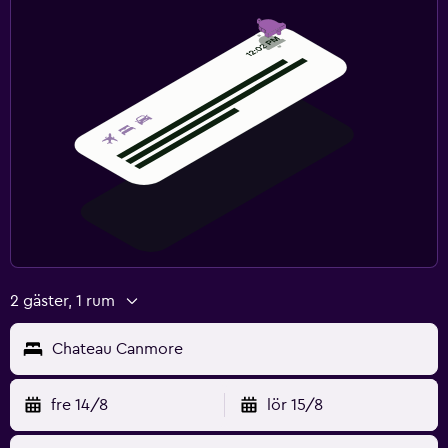
2 gäster, 1 rum
Chateau Canmore
fre 14/8
lör 15/8