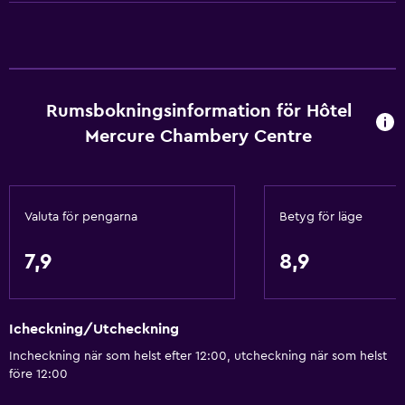
Schampo
Brandvarnare
Värme
Adapter
Rumsbokningsinformation för Hôtel
Kroppstvål
Mercure Chambery Centre
Luftkonditionering
Handdukar/lakan (extra kostnad)
Papperskorgar
Valuta för pengarna
Betyg för läge
Balsam
7,9
8,9
Tillgänglighet och lämplighet
Husdjur får medtagas vid förfrågan. Kostnader kan
Icheckning/Utcheckning
tillkomma.
Incheckning när som helst efter 12:00, utcheckning när som helst
Handikappvänligt
före 12:00
Hiss