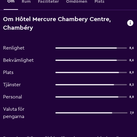
Om
Rum
Faciliteter
Omdömen
Plats
Om Hôtel Mercure Chambery Centre,
Chambéry
Renlighet
8,6
Bekvämlighet
8,6
Plats
8,9
Tjänster
8,2
Personal
8,8
Valuta för
7,9
pengarna