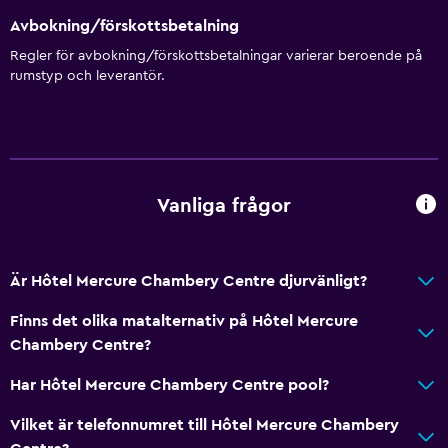
Nås via hiss
Avbokning/förskottsbetalning
Tillgänglig parkering
Regler för avbokning/förskottsbetalningar varierar beroende på
rumstyp och leverantör.
Allergivänliga rum
Rökning förbjuden
Fjäderfri kudde
Övre våningar nås med hiss
Vanliga frågor
Restauranger
Elektrisk vattenkokare
Är Hôtel Mercure Chambery Centre djurvänligt?
Minibar
Finns det olika matalternativ på Hôtel Mercure
Kafeteria
Chambery Centre?
Bar/lounge
Har Hôtel Mercure Chambery Centre pool?
Frukost på rummet
Te/kaffebryggare
Vilket är telefonnumret till Hôtel Mercure Chambery