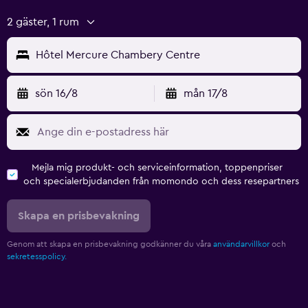
2 gäster, 1 rum
Hôtel Mercure Chambery Centre
sön 16/8
mån 17/8
Mejla mig produkt- och serviceinformation, toppenpriser
och specialerbjudanden från momondo och dess resepartners
Skapa en prisbevakning
Genom att skapa en prisbevakning godkänner du våra
användarvillkor
och
sekretesspolicy.