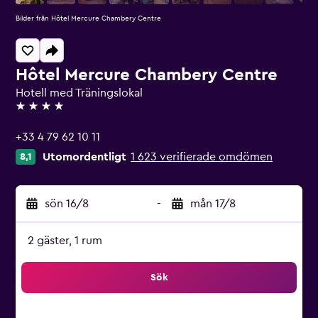
Bilder från Hôtel Mercure Chambery Centre
Hôtel Mercure Chambery Centre
Hotell med Träningslokal
4 stjärnor
+33 4 79 62 10 11
Utomordentligt
1 623 verifierade omdömen
8,1
sön 16/8
-
mån 17/8
2 gäster, 1 rum
Sök