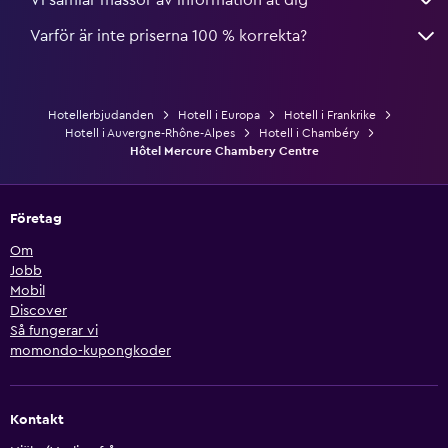
Varför är inte priserna 100 % korrekta?
Hotellerbjudanden
Hotell i Europa
Hotell i Frankrike
Hotell i Auvergne-Rhône-Alpes
Hotell i Chambéry
Hôtel Mercure Chambery Centre
Företag
Om
Jobb
Mobil
Discover
Så fungerar vi
momondo-kupongkoder
Kontakt