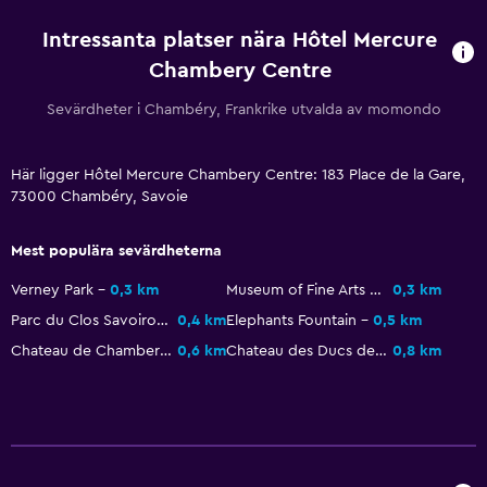
Tjänster och bekvämligheter
Intressanta platser nära Hôtel Mercure
Biluthyrning
Chambery Centre
Väckningsservice
Sevärdheter i Chambéry, Frankrike utvalda av momondo
Concierge-service
Kassaskåp
Här ligger Hôtel Mercure Chambery Centre: 183 Place de la Gare,
73000 Chambéry, Savoie
Rumservice
Nyckelkortsåtkomst
Mest populära sevärdheterna
Expressutcheckning
Verney Park
0,3 km
Museum of Fine Arts of Chambery
0,3 km
Reception dygnet runt
Parc du Clos Savoiroux
0,4 km
Elephants Fountain
0,5 km
Chateau de Chambery
0,6 km
Chateau des Ducs de Savoie
0,8 km
Badrum
Dusch
Badkar
Hårfön