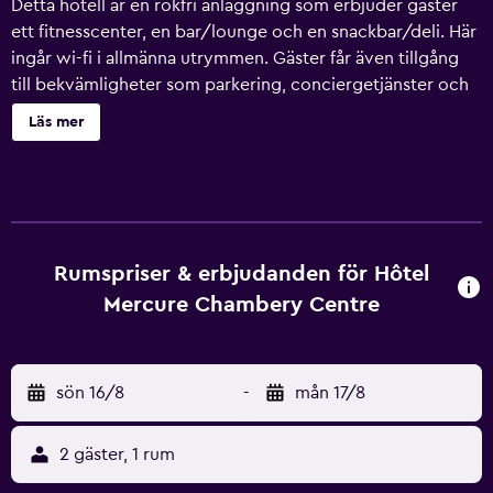
Detta hotell är en rökfri anläggning som erbjuder gäster
ett fitnesscenter, en bar/lounge och en snackbar/deli. Här
ingår wi-fi i allmänna utrymmen. Gäster får även tillgång
till bekvämligheter som parkering, conciergetjänster och
kemtvätt. Städning är tillgänglig på begäran. Mercure
Läs mer
Chambery Centre erbjuder 81 rum med minibar och
värdeförvaringsskåp (laptopanpassade). Plasma-tv med
satellitpremiumkanaler. Badrummen har badkar/dusch,
gratis toalettartiklar och hårtorkar. Gäster har tillgång till
gratis wi-fi. Boendet tillhandahåller skrivbord, gratis
dagstidningar och telefon. Dessutom har rummen gratis
Rumspriser & erbjudanden för Hôtel
flaskvatten och kaffe- och tebryggare.
Mercure Chambery Centre
Strykjärn/strykbräda, byte av handdukar och byte av lakan
kan fås på begäran. Städning sker dagligen. Detta hotell
har bland annat fitnesscenter. Fritidsaktiviteterna nedan
sön 16/8
-
mån 17/8
finns antingen tillgängliga på plats eller i närheten. Avgifter
kan tillkomma.
2 gäster, 1 rum