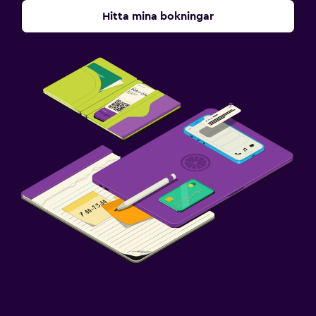
Hitta mina bokningar
Familjevänligt
Barnvakt eller crèche
Barnsängar tillgängliga
Fitness
Träningslokal