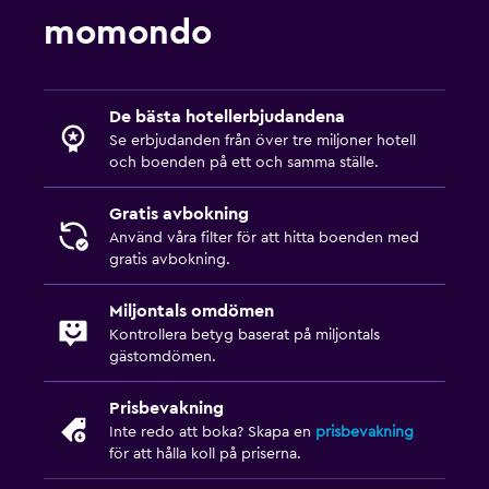
Uttag nära sängen
momondo
Bäddsoffa
Klädhängare
Garderob eller klädkammare
De bästa hotellerbjudandena
Se erbjudanden från över tre miljoner hotell
och boenden på ett och samma ställe.
Parkering och transport
EV-laddningsstation
Gratis avbokning
Parkering
Använd våra filter för att hitta boenden med
gratis avbokning.
Flygbuss
Privat parkering
Miljontals omdömen
Kontrollera betyg baserat på miljontals
gästomdömen.
Hälsa och säkerhet
Daglig städning
Prisbevakning
Inte redo att boka? Skapa en
prisbevakning
Förstahjälpenlåda
för att hålla koll på priserna.
Övervakningskameror i gemensamma utrymmen