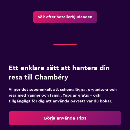
Kassaskåp
Sök efter hotellerbjudanden
Tvättstuga
Tvättstuga
Tvätt-/kemtvättsservice
Strykjärn och strykbräda
Saker att göra
Ett enklare sätt att hantera din
Presentbutik
resa till Chambéry
Cykeluthyrning
Vi gör det superenkelt att schemalägga, organisera och
Sällskapsspel/pussel
resa med vänner och familj. Trips är gratis – och
tillgängligt för dig att använda oavsett var du bokar.
Arbetsyta
Börja använda Trips
Fax/kopieringsmöjligheter
Skrivbord