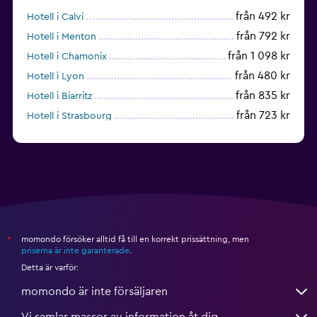
från 492 kr
Hotell i Calvi
från 792 kr
Hotell i Menton
från 1 098 kr
Hotell i Chamonix
från 480 kr
Hotell i Lyon
från 835 kr
Hotell i Biarritz
från 723 kr
Hotell i Strasbourg
från 938 kr
Hotell i Montpellier
momondo försöker alltid få till en korrekt prissättning, men
*
priserna är inte garanterade
.
Detta är varför:
momondo är inte försäljaren
Vi samlar massor av information åt dig