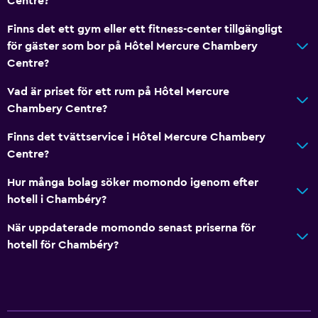
Centre?
Vattenkokare
Mat kan levereras till gästboendet
Finns det ett gym eller ett fitness-center tillgängligt
för gäster som bor på Hôtel Mercure Chambery
Kaffemaskin
Centre?
Allmänt
Vad är priset för ett rum på Hôtel Mercure
Chambery Centre?
Tofflor
Sammanlänkade rum tillgängliga
Finns det tvättservice i Hôtel Mercure Chambery
Centre?
Bäddsoffa
Ljudisolerade rum
Hur många bolag söker momondo igenom efter
hotell i Chambéry?
Ljudisolering
Skåp
När uppdaterade momondo senast priserna för
hotell för Chambéry?
Telefon
Heltäckningsmatta
Förvaring