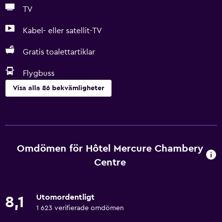
TV
Kabel- eller satellit-TV
Gratis toalettartiklar
Flygbuss
Visa alla 86 bekvämligheter
Grundläggande bekvämligheter
Internet
Sängkläder
Omdömen för Hôtel Mercure Chambery
Handdukar
Centre
Fläkt
Brandsläckare
Utomordentligt
8,1
Gratis toalettartiklar
1 623 verifierade omdömen