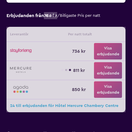
Erbjudanden från
736 kr
/
Billigaste Pris per natt
Leverantör
Per natt totalt
Visa
736 kr
erbjudande
Visa
811 kr
erbjudande
Visa
850 kr
erbjudande
24 till erbjudanden för Hôtel Mercure Chambery Centre