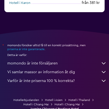
från 381 kr
Hotell i Karon
från 880 kr
Hotell i Ko Lipe
momondo försöker alltid få till en korrekt prissättning, men
*
priserna är inte garanterade
.
Detta är varför:
momondo är inte försäljaren
Vi samlar massor av information åt dig
Varför är inte priserna 100 % korrekta?
Hotellerbjudanden
Hotell i Asien
Hotell i Thailand
Hotell i Chiang Mai
Hotell i Chiang Mai
Jasmine Chiangmai Boutique Hotel