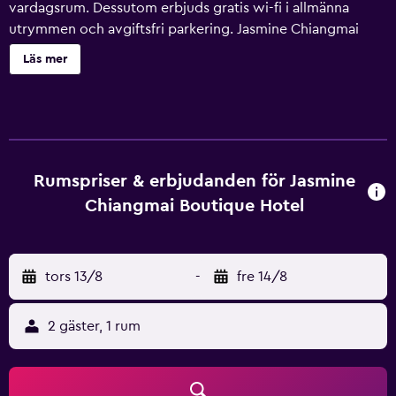
vardagsrum. Dessutom erbjuds gratis wi-fi i allmänna
utrymmen och avgiftsfri parkering. Jasmine Chiangmai
Boutique Hotel erbjuder 24 luftkonditionerade rum med
Läs mer
gratis flaskvatten och tofflor. Sängarna har sängtillbehör av
högsta kvalitet. LED-tv med kabelkanaler. Badrummen har
dusch, gratis toalettartiklar och hårtorkar. Gäster har
tillgång till gratis wi-fi. Skrivbord och telefon finns.
Städning sker dagligen.
Rumspriser & erbjudanden för Jasmine
Chiangmai Boutique Hotel
tors 13/8
-
fre 14/8
2 gäster, 1 rum