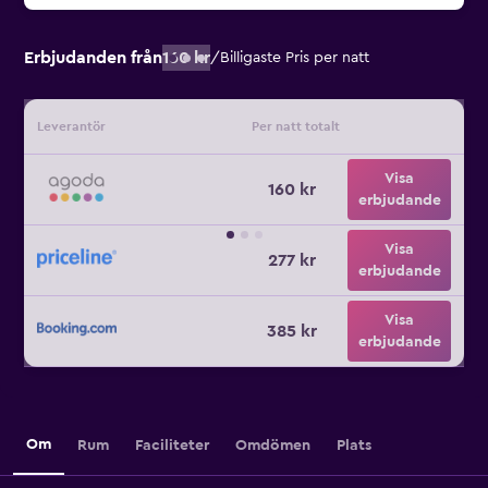
Erbjudanden från
160 kr
/
Billigaste Pris per natt
Leverantör
Per natt totalt
Visa
160 kr
erbjudande
Visa
277 kr
erbjudande
Visa
385 kr
erbjudande
Om
Rum
Faciliteter
Omdömen
Plats