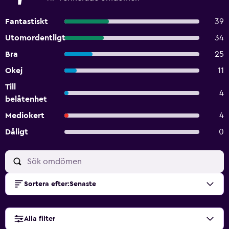
Fantastiskt
39
Utomordentligt
34
Bra
25
Okej
11
Till
4
belåtenhet
Mediokert
4
Dåligt
0
Sortera efter
:
Senaste
Alla filter