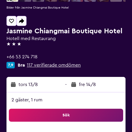
Bilder från Jasmine Chiangmai Boutique Hotel
Jasmine Chiangmai Boutique Hotel
Hotell med Restaurang
3 stjärnor
+66 53 274 718
Bra
117 verifierade omdömen
7,9
tors 13/8
-
fre 14/8
2 gäster, 1 rum
Sök