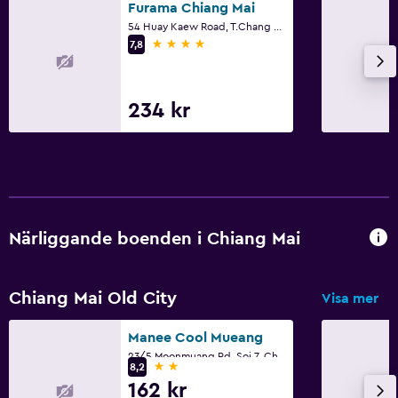
Furama Chiang Mai
54 Huay Kaew Road, T.Chang Puek, Muang, Chiang Mai
4 stjärnor
7,8
234 kr
Närliggande boenden i Chiang Mai
Chiang Mai Old City
Visa mer
Manee Cool Mueang
23/5 Moonmuang Rd. Soi 7, Chiang Mai
2 stjärnor
8,2
162 kr