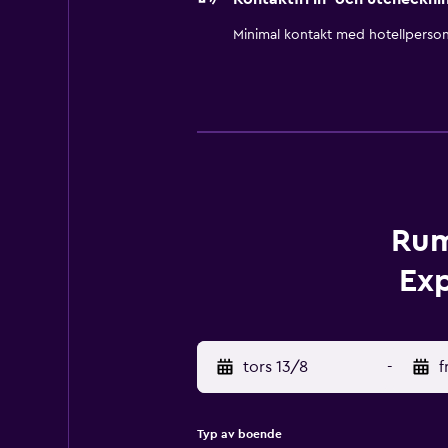
Minimal kontakt med hotellperson
Rum
Exp
tors 13/8
-
f
Typ av boende