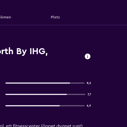
ömen
Plats
rth By IHG,
8,2
7,7
6,9
l, ett fitnesscenter (öppet dygnet runt)