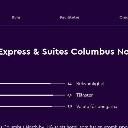
Rum
Faciliteter
Omd
Express & Suites Columbus No
Bekvämlighet
8,2
Tjänster
8,5
Valuta för pengarna
8,3
es Columbus North by IHG är ett hotell som har en utomhuspoo