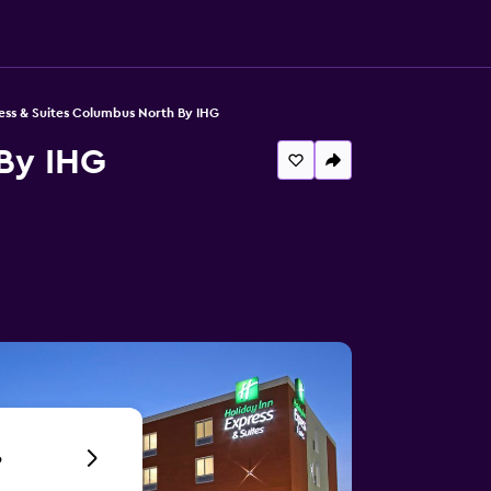
ess & Suites Columbus North By IHG
 By IHG
6