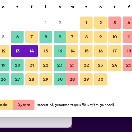
k
o
t
f
l
s
m
t
o
t
f
1
2
1
2
3
4
Billigaste Pris per natt
5
6
7
8
9
7
8
9
10
11
Byggnad
ör
Per natt
12
13
14
15
16
14
15
16
17
18
totalt
19
20
21
22
23
21
22
23
24
25
1 097 kr
Visa erbjudande
Bilder från Holiday Inn Expres
26
27
28
29
30
28
29
30
1 139 kr
Visa erbjudande
1 206 kr
Visa erbjudande
edel
Dyrare
Baserat på genomsnittspris för 3-stjärniga hotell.
 Express & Suites Columbus North By