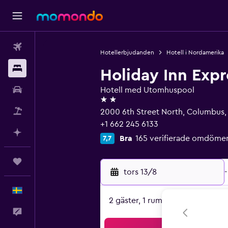
Flyg
Hotellerbjudanden
Hotell i Nordamerika
Boende
Holiday Inn Exp
Hyrbil
Hotell med Utomhuspool
2 stjärnor
Paketresor
2000 6th Street North, Columbus,
+1 662 245 6133
Planera med AI
Bra
165 verifierade omdöme
7,7
Trips
tors 13/8
-
Svenska
2 gäster, 1 rum
Feedback