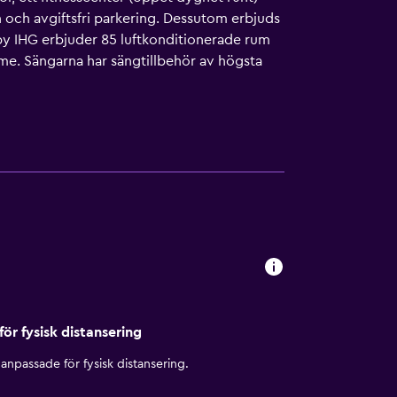
 och avgiftsfri parkering. Dessutom erbjuds
by IHG erbjuder 85 luftkonditionerade rum
me. Sängarna har sängtillbehör av högsta
fi. Skrivbord och telefon finns. Dessutom har
r bland annat en utomhuspool och
för fysisk distansering
anpassade för fysisk distansering.