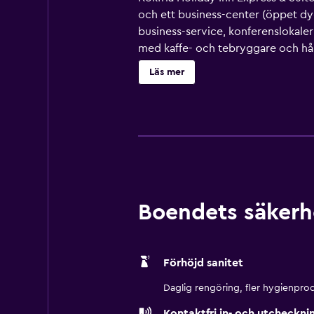
och ett business-center (öppet dy
business-service, konferenslokale
med kaffe- och tebryggare och hår
kvalitet. På tv:n kan du se satellit
Läs mer
rummen strykjärn/strykbräda och gr
fitnesscenter (öppet dygnet runt).
Boendets säkerh
Förhöjd sanitet
Daglig rengöring, fler hygienprod
Kontaktfri in- och utcheckni