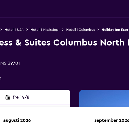
Hotell i USA
Hotell i Mississippi
Hotell i Columbus
Holiday Inn Expr
ress & Suites Columbus North
 MS 39701
n
fre 14/8
augusti 2026
september 202