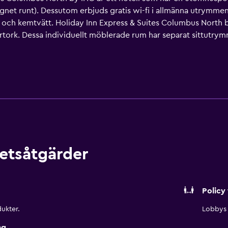
gnet runt). Dessutom erbjuds gratis wi-fi i allmänna utrymmen
r och kemtvätt. Holiday Inn Express & Suites Columbus North 
tork. Dessa individuellt möblerade rum har separat sittutrym
kanaler. Detta hotell i Columbus erbjuder sina gäster gratis wi-
atis toalettartiklar. Städning sker dagligen. Detta hotell ha
etsåtgärder
Policy 
ukter.
Lobbys 
ng