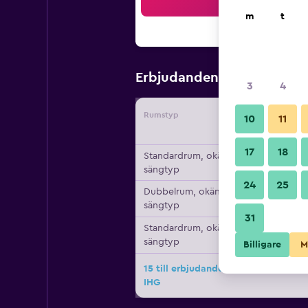
Sö
m
t
1 097 kr
Erbjudanden från
/
3
4
Rumstyp
Leverant
10
11
17
18
Standardrum, okänd
sängtyp
24
25
Dubbelrum, okänd
sängtyp
31
Standardrum, okänd
sängtyp
Billigare
M
15 till erbjudanden för Holiday Inn
IHG