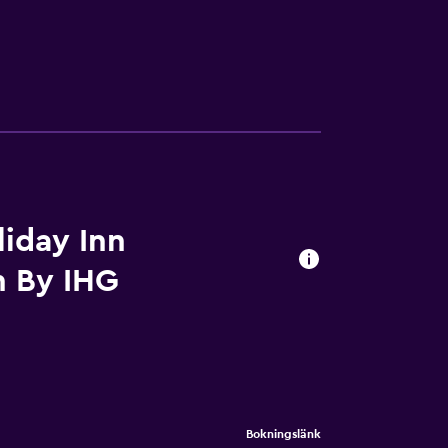
iday Inn
h By IHG
Bokningslänk