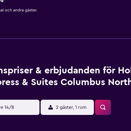
al och andra gäster.
spriser & erbjudanden för Hol
ress & Suites Columbus Nort
re 14/8
2 gäster, 1 rum