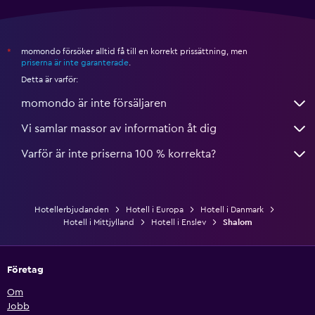
momondo försöker alltid få till en korrekt prissättning, men
*
priserna är inte garanterade
.
Detta är varför:
momondo är inte försäljaren
Vi samlar massor av information åt dig
Varför är inte priserna 100 % korrekta?
Hotellerbjudanden
Hotell i Europa
Hotell i Danmark
Hotell i Mittjylland
Hotell i Enslev
Shalom
Företag
Om
Jobb