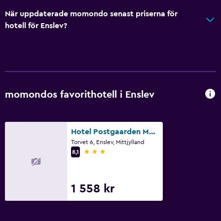
När uppdaterade momondo senast priserna för
hotell för Enslev?
momondos favorithotell i Enslev
Hotel Postgaarden Mariager
Torvet 6, Enslev, Mittjylland
3 stjärnor
8,1
1 558 kr