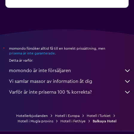
från 1 459 kr
Hotell i Okurcalar
momondo försöker alltid få till en korrekt prissättning, men
*
priserna är inte garanterade
.
Detta är varför:
momondo är inte försäljaren
Vi samlar massor av information åt dig
Varför är inte priserna 100 % korrekta?
Hotellerbjudanden
Hotell i Europa
Hotell i Turkiet
Hotell i Mugla provins
Hotell i Fethiye
Balkaya Hotel