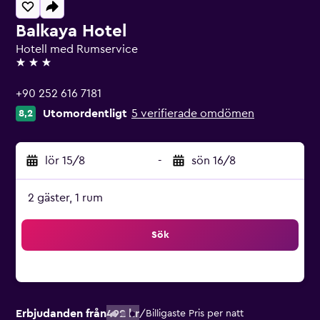
Balkaya Hotel
Hotell med Rumservice
3 stjärnor
+90 252 616 7181
Utomordentligt
5 verifierade omdömen
8,2
lör 15/8
-
sön 16/8
2 gäster, 1 rum
Sök
Erbjudanden från
492 kr
/
Billigaste Pris per natt