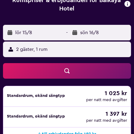
Rumspriser & erbjudanden för Balkaya
Hotel
lör 15/8
-
sön 16/8
2 gäster, 1 rum
1 025 kr
Standardrum, okänd sängtyp
per natt med avgifter
1 397 kr
Standardrum, okänd sängtyp
per natt med avgifter