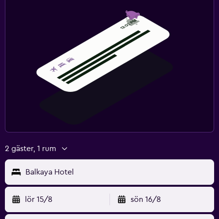
2 gäster, 1 rum
Balkaya Hotel
lör 15/8
sön 16/8