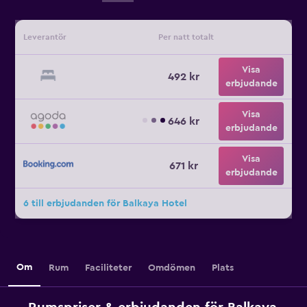
Leverantör
Per natt totalt
Visa
492 kr
erbjudande
Visa
646 kr
erbjudande
Visa
671 kr
erbjudande
6 till erbjudanden för Balkaya Hotel
Om
Rum
Faciliteter
Omdömen
Plats