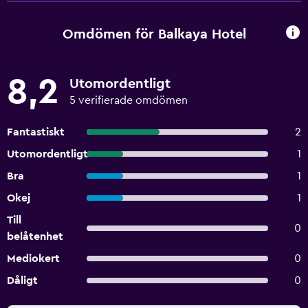
Omdömen för Balkaya Hotel
8,2
Utomordentligt
5 verifierade omdömen
Fantastiskt
2
Utomordentligt
1
Bra
1
Okej
1
Till
0
belåtenhet
Mediokert
0
Dåligt
0