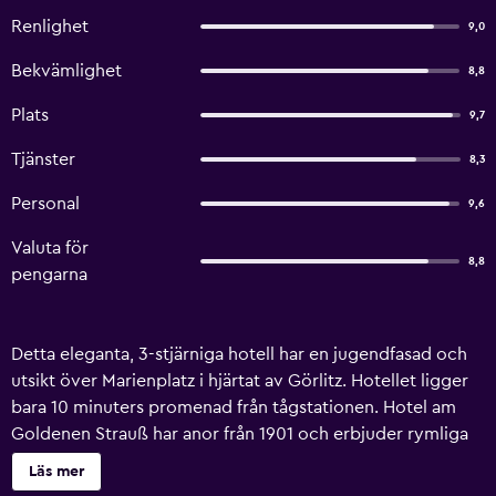
Renlighet
9,0
Bekvämlighet
8,8
Plats
9,7
Tjänster
8,3
Personal
9,6
Valuta för
8,8
pengarna
Detta eleganta, 3-stjärniga hotell har en jugendfasad och
utsikt över Marienplatz i hjärtat av Görlitz. Hotellet ligger
bara 10 minuters promenad från tågstationen. Hotel am
Goldenen Strauß har anor från 1901 och erbjuder rymliga
rum som är individuellt inredda med jugendinslag och
Läs mer
sängar med nya resårmadrasser. WiFi är gratis på hela