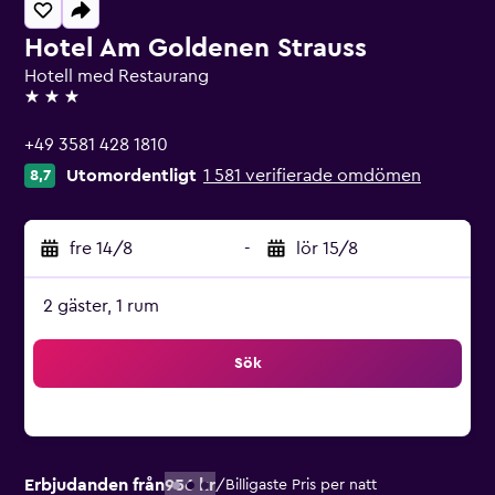
Hotel Am Goldenen Strauss
Hotell med Restaurang
3 stjärnor
+49 3581 428 1810
Utomordentligt
1 581 verifierade omdömen
8,7
fre 14/8
-
lör 15/8
2 gäster, 1 rum
Sök
Erbjudanden från
956 kr
/
Billigaste Pris per natt