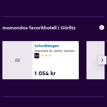
momondos favorithotell i Görlitz
Schwibbogen
Obermarkt 34, Görlitz, Sachsen
3 stjärnor
9,3
1 054 kr