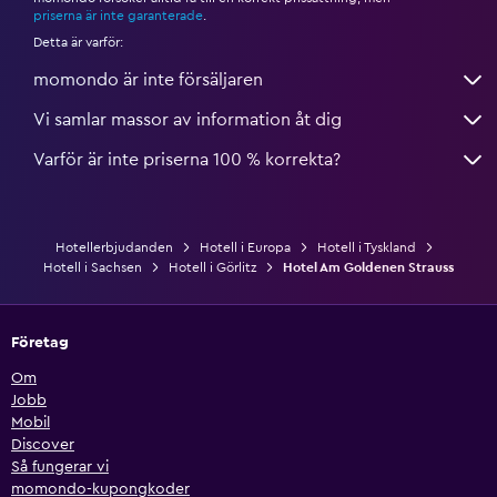
priserna är inte garanterade
.
Detta är varför:
momondo är inte försäljaren
Vi samlar massor av information åt dig
Varför är inte priserna 100 % korrekta?
Hotellerbjudanden
Hotell i Europa
Hotell i Tyskland
Hotell i Sachsen
Hotell i Görlitz
Hotel Am Goldenen Strauss
Företag
Om
Jobb
Mobil
Discover
Så fungerar vi
momondo-kupongkoder