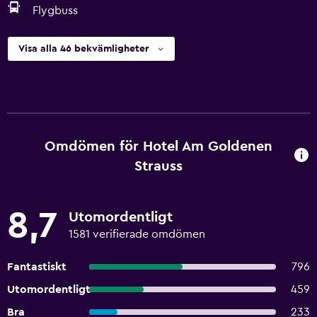
Flygbuss
Visa alla 46 bekvämligheter
Omdömen för Hotel Am Goldenen
Strauss
8,7
Utomordentligt
1581 verifierade omdömen
Fantastiskt
796
Utomordentligt
459
Bra
233