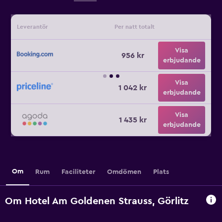
Leverantör
Per natt totalt
Visa
956 kr
erbjudande
Visa
1 042 kr
erbjudande
Visa
1 435 kr
erbjudande
Om
Rum
Faciliteter
Omdömen
Plats
Om Hotel Am Goldenen Strauss, Görlitz