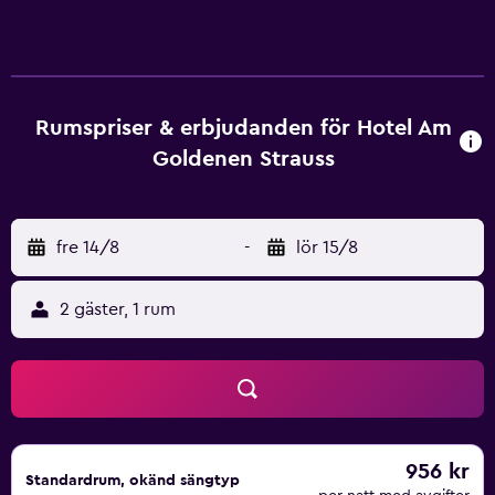
hotellet. En frukostbuffé serveras varje morgon i
Restaurant Am Goldenen Strauss. Den mysiga baren på
Hotel am Goldenen Strauss serverar uppfriskande drycker.
Det finns även många restauranger och barer i närheten.
Mitt emot hotellet ligger en privat och säker parkering
Rumspriser & erbjudanden för Hotel Am
med videoövervakning.
Goldenen Strauss
fre 14/8
-
lör 15/8
2 gäster, 1 rum
956 kr
Standardrum, okänd sängtyp