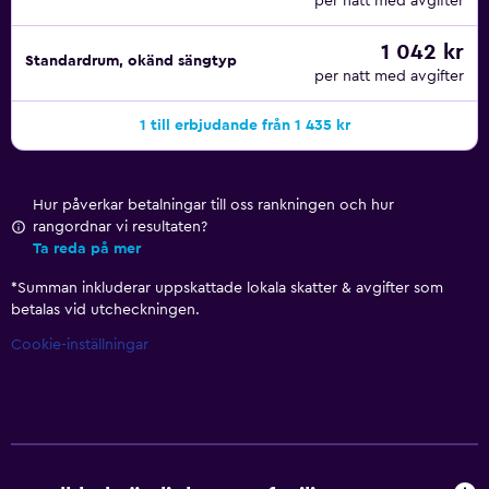
per natt med avgifter
1 042 kr
Standardrum, okänd sängtyp
per natt med avgifter
1 till erbjudande från 1 435 kr
Hur påverkar betalningar till oss rankningen och hur
rangordnar vi resultaten?
Ta reda på mer
*
Summan inkluderar uppskattade lokala skatter & avgifter som
betalas vid utcheckningen.
Cookie-inställningar