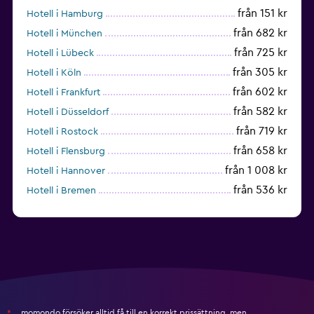
från 151 kr
Hotell i Hamburg
från 682 kr
Hotell i München
från 725 kr
Hotell i Lübeck
från 305 kr
Hotell i Köln
från 602 kr
Hotell i Frankfurt
från 582 kr
Hotell i Düsseldorf
från 719 kr
Hotell i Rostock
från 658 kr
Hotell i Flensburg
från 1 008 kr
Hotell i Hannover
från 536 kr
Hotell i Bremen
från 339 kr
Hotell i Kiel
momondo försöker alltid få till en korrekt prissättning, men
*