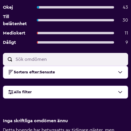
Okej
43
Till
30
belåtenhet
Mediokert
11
Dåligt
9
Sortera efter
:
Senaste
Alla filter
Inga skriftliga omdömen ännu
Detta boende har betygsatts av tidigare gäster, men