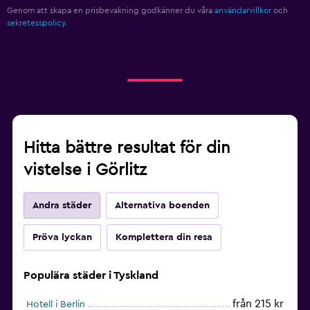
Genom att skapa en prisbevakning godkänner du våra
användarvillkor
och
sekretesspolicy.
Hitta bättre resultat för din
vistelse i Görlitz
Andra städer
Alternativa boenden
Pröva lyckan
Komplettera din resa
Populära städer i Tyskland
från 215 kr
Hotell i Berlin