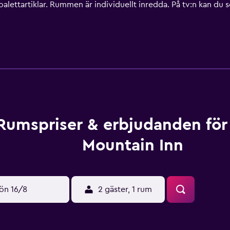
alettartiklar. Rummen är individuellt inredda. På tv:n kan du se 
tork kan fås på begäran. Spjälsängar (avgift tillkommer) och ex
Fritidsaktiviteterna nedan finns antingen tillgängliga på plats 
Rumspriser & erbjudanden för
Mountain Inn
ön 16/8
2 gäster, 1 rum