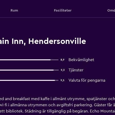
Rum
Faciliteter
Omd
n Inn, Hendersonville
Bekvämlighet
8,9
Tjänster
9,3
Valuta för pengarna
9,5
bed and breakfast med kaffe i allmänt utrymme, spatjänster o
 wi-fi i allmänna utrymmen och avgiftsfri parkering. Gäster får 
t bibliotek. Städning är tillgänglig på begäran. Echo Mounta