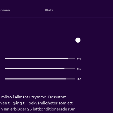
ömen
Plats
9,0
8,5
8,7
ch mikro i allmänt utrymme. Dessutom
även tillgång till bekvämligheter som ett
in Inn erbjuder 25 luftkonditionerade rum