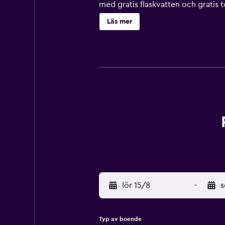
med gratis flaskvatten och gratis to
wi-fi. Strykjärn/strykbräda och hår
Läs mer
begäran. Städning sker på begäran. 
lör 15/8
-
s
Typ av boende