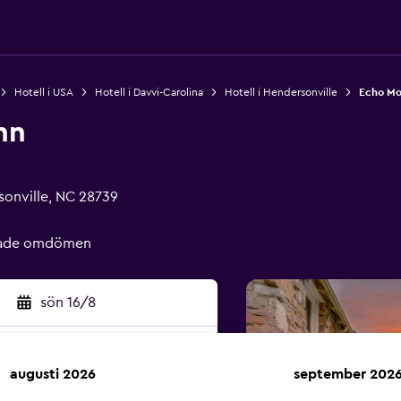
Hotell i USA
Hotell i Davvi-Carolina
Hotell i Hendersonville
Echo Mo
nn
sonville, NC 28739
erade omdömen
sön 16/8
augusti 2026
september 202