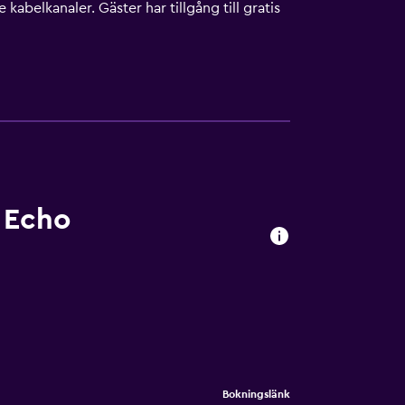
kabelkanaler. Gäster har tillgång till gratis
trasängar (avgift tillkommer) finns på
eller i närheten. Avgifter kan tillkomma.
 Echo
Bokningslänk