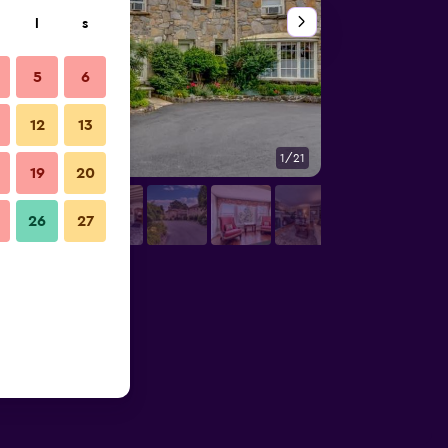
l
s
5
6
12
13
1/21
Övrigt
19
20
26
27