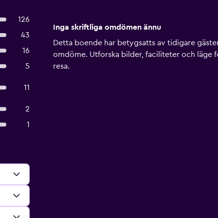
126
Inga skriftliga omdömen ännu
43
Detta boende har betygsatts av tidigare gäster, 
16
omdöme. Utforska bilder, faciliteter och läge f
5
resa.
11
2
1