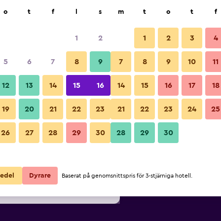
k
o
t
f
l
s
m
t
o
t
f
1
2
1
2
3
4
Billigaste Pris per natt
5
6
7
8
9
7
8
9
10
11
Byggnad
ör
Per natt
12
13
14
15
16
14
15
16
17
18
totalt
19
20
21
22
23
21
22
23
24
25
1 090 kr
Visa erbjudande
Bilder från Echo Mountain Inn
26
27
28
29
30
28
29
30
1 132 kr
Visa erbjudande
1 335 kr
Visa erbjudande
edel
Dyrare
Baserat på genomsnittspris för 3-stjärniga hotell.
n Inn