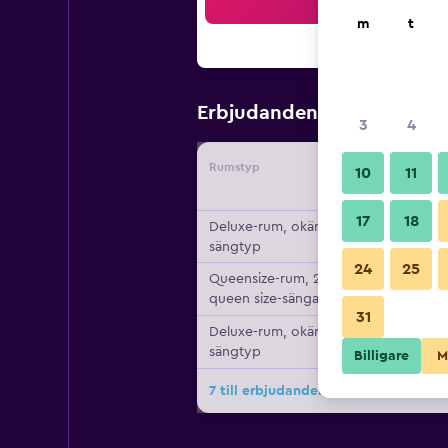
Sö
m
t
1 090 kr
Erbjudanden från
/
3
4
Rumstyp
Leverant
10
11
17
18
Deluxe-rum, okänd
sängtyp
24
25
Queensize-rum, 2
queen size-sängar
31
Deluxe-rum, okänd
sängtyp
Billigare
M
7 till erbjudanden för Echo Mountai