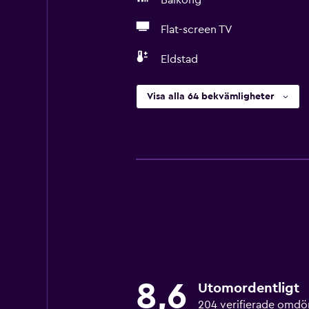
Balkong
Flat-screen TV
Eldstad
Visa alla 64 bekvämligheter
8,6
Utomordentligt
204 verifierade omd