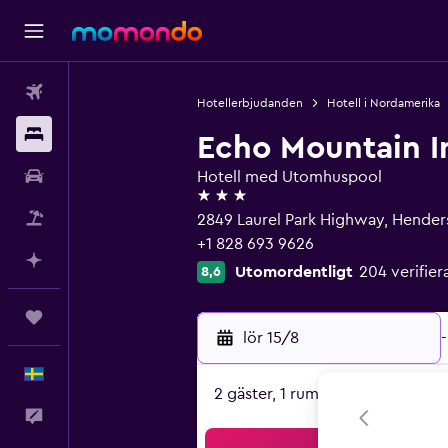
Flyg
Hotellerbjudanden
Hotell i Nordamerika
Boende
Echo Mountain I
Hyrbil
Hotell med Utomhuspool
3 stjärnor
Paketresor
2849 Laurel Park Highway, Hender
+1 828 693 9626
Planera med AI
Utomordentligt
204 verifi
8,6
Trips
lör 15/8
-
Svenska
2 gäster, 1 rum
Feedback