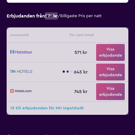
Erbjudanden från
571 kr
/
Billigaste Pris per natt
Leverantör
Per natt totalt
Visa
571 kr
erbjudande
Visa
643 kr
erbjudande
Visa
745 kr
erbjudande
15 till erbjudanden för NH Ingolstadt