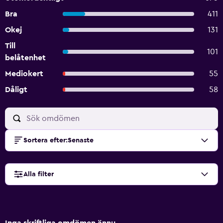
Bra
411
Okej
131
Till
101
belåtenhet
Mediokert
55
Dåligt
58
Sortera efter
:
Senaste
Alla filter