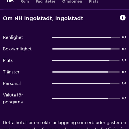
Om
Rum
Faciliteter
Omdömen
Plats
Om NH Ingolstadt, Ingolstadt
Renlighet
8,7
Bekvämlighet
8,7
Plats
8,5
Tjänster
8,3
Personal
8,6
Valuta för
8,3
pengarna
Detta hotell är en rökfri anläggning som erbjuder gäster en