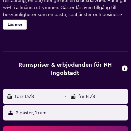
restaurang, en bar/lounge och en snackbar/deli. Här ingår
wi-fi i allmänna utrymmen. Gäster får även tillgång till
bekvämligheter som en bastu, spatjänster och business-
service. Städning är tillgänglig på begäran. NH Ingolstadt
Läs mer
erbjuder 119 rum med minibar och värdeförvaringsskåp.
Rummen har separat sittutrymme. Sängarna har
sängtillbehör av högsta kvalitet. Kuddmeny finns
tillgänglig. 26-tums platt-tv med satellitkanaler.
Badrummen har badkar/dusch med djupa badkar,
badrockar, gratis toalettartiklar och hårtorkar. Gäster har
Rumspriser & erbjudanden för NH
tillgång till gratis wi-fi. Skrivbord och telefon finns.
Ingolstadt
Allergitestade sängkläder, strykjärn/strykbräda och byte
av handdukar kan fås på begäran. Städning sker dagligen.
Detta hotell har bland annat bastu.
tors 13/8
-
fre 14/8
2 gäster, 1 rum