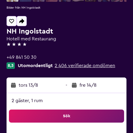
Bilder från NH Ingolstadt
NH Ingolstadt
Hotell med Restaurang
4 stjärnor
+49 841 50 30
Utomordentligt
2 406 verifierade omdömen
8,3
tors 13/8
-
fre 14/8
2 gäster, 1 rum
Sök