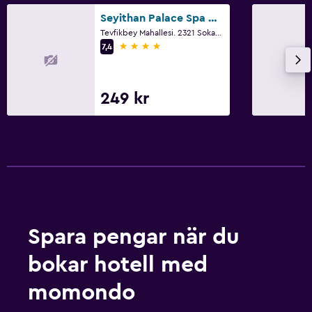
Seyithan Palace Spa Hotel
Tevfikbey Mahallesi. 2321 Sokak. No2, Istanbul
4 stjärnor
7,4
249 kr
Spara pengar när du
bokar hotell med
momondo