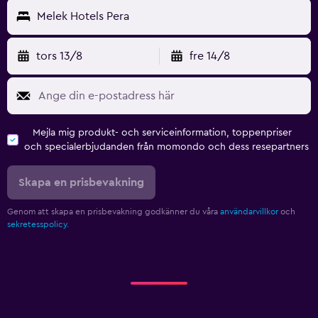
Melek Hotels Pera
tors 13/8
fre 14/8
Mejla mig produkt- och serviceinformation, toppenpriser
och specialerbjudanden från momondo och dess resepartners
Skapa en prisbevakning
Genom att skapa en prisbevakning godkänner du våra
användarvillkor
och
sekretesspolicy.