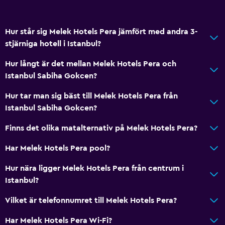
Flygbuss
Tvättstuga
Hur står sig Melek Hotels Pera jämfört med andra 3-
stjärniga hotell i Istanbul?
Tvätt-/kemtvättsservice
Hur långt är det mellan Melek Hotels Pera och
Allmänt
Istanbul Sabiha Gokcen?
Förvaring
Hur tar man sig bäst till Melek Hotels Pera från
Istanbul Sabiha Gokcen?
Hälsa och säkerhet
Finns det olika matalternativ på Melek Hotels Pera?
Kassaskåp
Har Melek Hotels Pera pool?
Hur nära ligger Melek Hotels Pera från centrum i
Istanbul?
Vilket är telefonnumret till Melek Hotels Pera?
Har Melek Hotels Pera Wi-Fi?