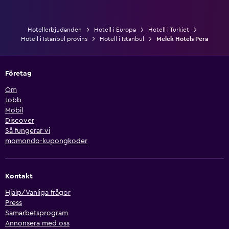
Hotellerbjudanden
Hotell i Europa
Hotell i Turkiet
Hotell i Istanbul provins
Hotell i Istanbul
Melek Hotels Pera
Företag
Om
Jobb
Mobil
Discover
Så fungerar vi
momondo-kupongkoder
Kontakt
Hjälp/Vanliga frågor
Press
Samarbetsprogram
Annonsera med oss