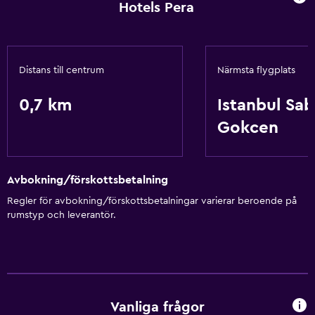
Reception dygnet runt
Hotels Pera
Tillgänglighet och lämplighet
Hiss
Distans till centrum
Närmsta flygplats
Rökningsområden
0,7 km
Istanbul Sab
Gokcen
Restauranger
Restaurang
Café
Avbokning/förskottsbetalning
Regler för avbokning/förskottsbetalningar varierar beroende på
Grundläggande bekvämligheter
rumstyp och leverantör.
Gratis WiFi
Luftkonditionering
Parkering och transport
Vanliga frågor