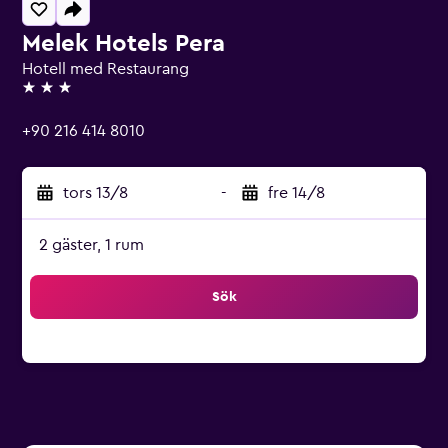
Melek Hotels Pera
Hotell med Restaurang
3 stjärnor
+90 216 414 8010
tors 13/8
-
fre 14/8
2 gäster, 1 rum
Sök