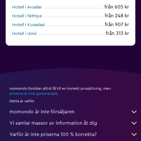
från 605 kr
Hotell i Avsallar
från 248 kr
Hotell i Fethiye
från 907 kr
Hotell i Kusadasi
från 313 kr
Hotell i Izmir
från 1 468 kr
Hotell i Okurcalar
momondo försöker alltid få till en korrekt prissättning, men
*
priserna är inte garanterade
.
Detta är varför:
momondo är inte försäljaren
Vi samlar massor av information åt dig
Varför är inte priserna 100 % korrekta?