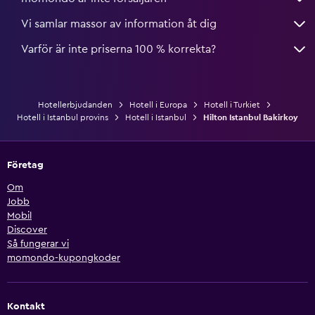
Vi samlar massor av information åt dig
Varför är inte priserna 100 % korrekta?
Hotellerbjudanden
Hotell i Europa
Hotell i Turkiet
Hotell i Istanbul provins
Hotell i Istanbul
Hilton Istanbul Bakirkoy
Företag
Om
Jobb
Mobil
Discover
Så fungerar vi
momondo-kupongkoder
Kontakt