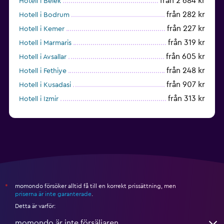
från 2 684 kr
Hotell i Belek
från 282 kr
Hotell i Bodrum
från 227 kr
Hotell i Kemer
från 319 kr
Hotell i Marmaris
från 605 kr
Hotell i Avsallar
från 248 kr
Hotell i Fethiye
från 907 kr
Hotell i Kusadasi
från 313 kr
Hotell i Izmir
från 1 468 kr
Hotell i Okurcalar
momondo försöker alltid få till en korrekt prissättning, men
*
priserna är inte garanterade
.
Detta är varför:
momondo är inte försäljaren