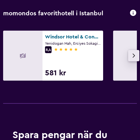
momondos favorithotell i Istanbul
Windsor Hotel & Convention Center Istanbul
Yenidogan Mah, Erciyes Sokagi No.7, Istanbul
5 stjärnor
8,4
581 kr
Spara pengar när du