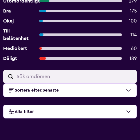
Utomordentligt
279
Bra
175
Okej
100
Till
114
belåtenhet
Mediokert
60
Dåligt
189
Sortera efter
:
Senaste
Alla filter