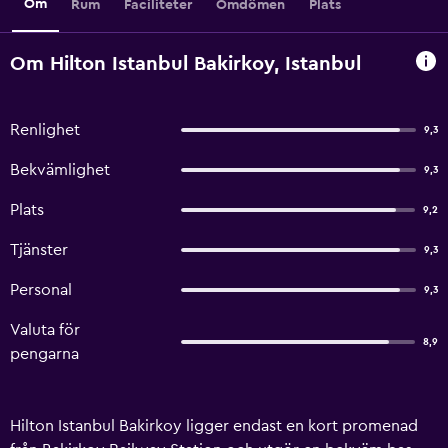
Om
Rum
Faciliteter
Omdömen
Plats
Om Hilton Istanbul Bakirkoy, Istanbul
Renlighet
9,3
Bekvämlighet
9,3
Plats
9,2
Tjänster
9,3
Personal
9,3
Valuta för
8,9
pengarna
Hilton Istanbul Bakirkoy ligger endast en kort promenad