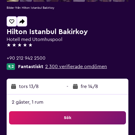
Bilder från Hilton Istanbul Bakirkoy
Hilton Istanbul Bakirkoy
Hotell med Utomhuspool
5 stjärnor
+90 212 942 2500
Fantastiskt
2 300 verifierade omdömen
9,2
tors 13/8
-
fre 14/8
2 gäster, 1 rum
Sök