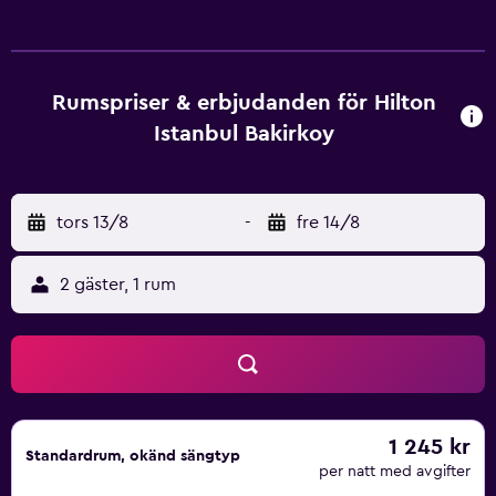
Rumspriser & erbjudanden för Hilton
Istanbul Bakirkoy
tors 13/8
-
fre 14/8
2 gäster, 1 rum
1 245 kr
Standardrum, okänd sängtyp
per natt med avgifter