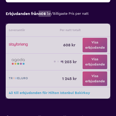
Erbjudanden från
608 kr
/
Billigaste Pris per natt
Leverantör
Per natt totalt
Visa
608 kr
erbjudande
Visa
1 203 kr
erbjudande
Visa
1 245 kr
erbjudande
43 till erbjudanden för Hilton Istanbul Bakirkoy