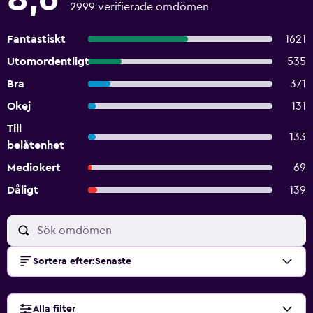
2999 verifierade omdömen
Fantastiskt
1621
Utomordentligt
535
Bra
371
Okej
131
Till
133
belåtenhet
Mediokert
69
Dåligt
139
Sortera efter
:
Senaste
Alla filter