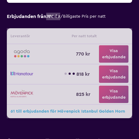
Erbjudanden från
770 kr
/
Billigaste Pris per natt
Leverantör
Per natt totalt
Visa
770 kr
erbjudande
Visa
818 kr
erbjudande
Visa
825 kr
erbjudande
61 till erbjudanden för Mövenpick Istanbul Golden Horn