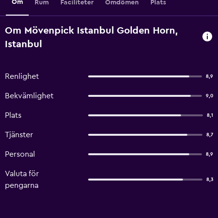
Om
Rum
Faciliteter
Omdömen
Plats
Om Mövenpick Istanbul Golden Horn,
Istanbul
Renlighet
8,9
Bekvämlighet
9,0
Plats
8,1
Tjänster
8,7
Personal
8,9
Valuta för
8,3
pengarna