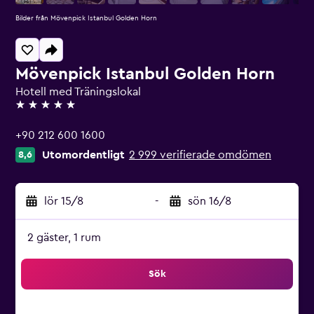
Bilder från Mövenpick Istanbul Golden Horn
Mövenpick Istanbul Golden Horn
Hotell med Träningslokal
5 stjärnor
+90 212 600 1600
Utomordentligt
2 999 verifierade omdömen
8,6
lör 15/8
-
sön 16/8
2 gäster, 1 rum
Sök