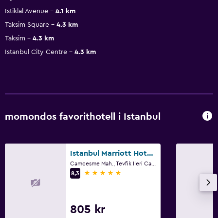
Istiklal Avenue
4.1 km
Taksim Square
4.3 km
Taksim
4.3 km
Istanbul City Centre
4.3 km
momondos favorithotell i Istanbul
Istanbul Marriott Hotel Pendik
Camcesme Mah., Tevfik Ileri Cad. No 209, Istanbul
5 stjärnor
8,3
805 kr