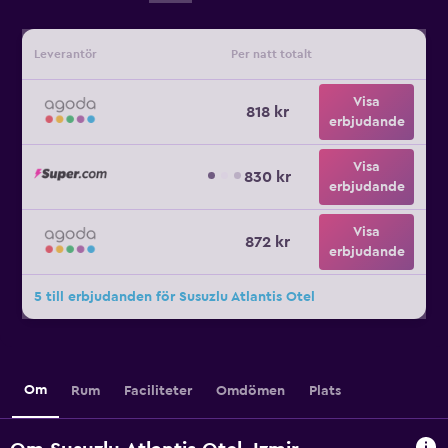
Leverantör
Per natt totalt
Visa
818 kr
erbjudande
Visa
830 kr
erbjudande
Visa
872 kr
erbjudande
5 till erbjudanden för Susuzlu Atlantis Otel
Om
Rum
Faciliteter
Omdömen
Plats