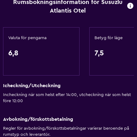
Rumsbokningsinformation för Susuzlu
Privat incheckning/utcheckning
Atlantis Otel
Reception dygnet runt
Allmänt
Valuta för pengarna
Betyg för läge
Vardagsrum
Trägolv eller parkettgolv
6,8
7,5
Tofflor
Bäddsoffa
Telefon
Icheckning/Utcheckning
Stadsutsikt
Incheckning när som helst efter 14:00, utcheckning när som helst
Förvaring
före 12:00
Grundläggande bekvämligheter
Avbokning/förskottsbetalning
Gratis WiFi
Regler för avbokning/förskottsbetalningar varierar beroende på
Wifi tillgängligt i alla områden
rumstyp och leverantör.