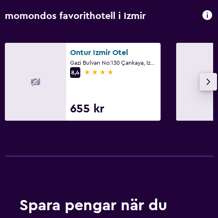
momondos favorithotell i Izmir
Saker att göra
Cykeluthyrning
Ontur Izmir Otel
Gazi Bulvarı No:130 Çankaya, Izmir
Hälsa och säkerhet
4 stjärnor
8,4
Förstahjälpenlåda
655 kr
Spara pengar när du