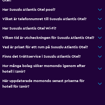
Otel?
Hårfön
Toalett
Har Susuzlu Atlantis Otel pool?
Privat badrum
Vilket är telefonnumret till Susuzlu Atlantis Otel?
Har Susuzlu Atlantis Otel Wi-Fi?
Parkering och transport
Gratis parkering
Vilken tid är utcheckningen för Susuzlu Atlantis Otel?
Parkeringsservice
Vad är priset för ett rum på Susuzlu Atlantis Otel?
Privat parkering
Finns det tvättservice i Susuzlu Atlantis Otel?
Tillgänglighet och lämplighet
Hur många bolag söker momondo igenom efter
hotell i Izmir?
Hiss
Rökning förbjuden
När uppdaterade momondo senast priserna för
hotell för Izmir?
Rökningsområden
Tvättstuga