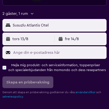
2 gäster, 1 rum
Susuzlu Atlantis Otel
tors 13/8
fre 14/8
Mejla mig produkt- och serviceinformation, toppenpriser
och specialerbjudanden från momondo och dess resepartners
Skapa en prisbevakning
Genom att skapa en prisbevakning godkänner du våra
användarvillkor
och
sekretesspolicy.