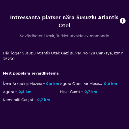
Tvättstuga
Strykservice
Intressanta platser nära Susuzlu Atlantis
Tvätt-/kemtvättsservice
Otel
Sevärdheter i Izmir, Turkiet utvalda av momondo
Arbetsyta
Fax/kopieringsmöjligheter
Här ligger Susuzlu Atlantis Otel: Gazi Bulvar No 128 Cankaya, Izmir
Kassaskåp för laptop
35230
Skrivbord
Mest populära sevärdheterna
Media och underhållning
İzmir Arkeoloji Müzesi
0,4 km
Agora Open Air Museum of Izmir
0,6 km
Flat-screen TV
Agora
0,6 km
Hisar Camii
0,7 km
Kemeralti Çarşisi
0,7 km
Kabel- eller satellit-TV
Sovrum
Garderob eller klädkammare