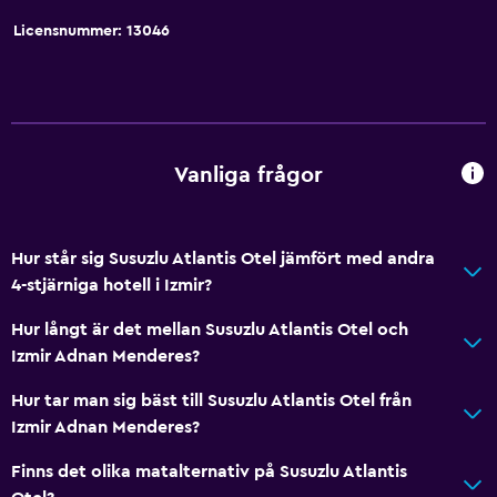
Internet
Licensnummer: 13046
Gratis toalettartiklar
Värme
Luftkonditionering
Vanliga frågor
Restauranger
Elektrisk vattenkokare
Hur står sig Susuzlu Atlantis Otel jämfört med andra
Minibar
4-stjärniga hotell i Izmir?
Bar/lounge
Hur långt är det mellan Susuzlu Atlantis Otel och
Frukost på rummet
Izmir Adnan Menderes?
Mat kan levereras till gästboendet
Hur tar man sig bäst till Susuzlu Atlantis Otel från
Izmir Adnan Menderes?
Badrum
Dusch
Finns det olika matalternativ på Susuzlu Atlantis