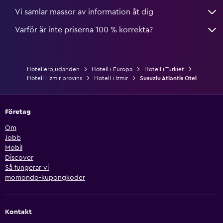
Vi samlar massor av information åt dig
Varför är inte priserna 100 % korrekta?
Hotellerbjudanden
Hotell i Europa
Hotell i Turkiet
Hotell i Izmir provins
Hotell i Izmir
Susuzlu Atlantis Otel
Företag
Om
Jobb
Mobil
Discover
Så fungerar vi
momondo-kupongkoder
Kontakt