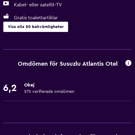
Kabel- eller satellit-TV
Gratis toalettartiklar
Visa alla 50 bekvämligheter
Tjänster och bekvämligheter
Affärscentrum
Biluthyrning
Omdömen för Susuzlu Atlantis Otel
Väckningsservice
Kassaskåp
Okej
6,2
Valutaväxling på plats
575 verifierade omdömen
Mötesrum
Rumservice
Utflyktsdisk
Expressutcheckning