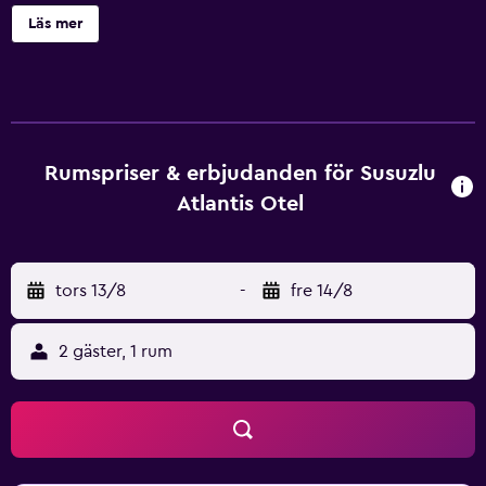
dygnsöppen restaurang. Alla stora rum har LCD-TV med
Läs mer
satellitkanaler, gratis Wi-Fi och badrum med
badprodukter. Restaurangen på Susuzlu Hotel serverar en
buffé med turkiska och internationella rätter. Du kan även
koppla av med en dryck i den stora lobbybaren. Den
vänliga personalen erbjuder varm, turkisk gästfrihet till alla
gäster 24 timmar om dygnet. Du har även tillgång till
Rumspriser & erbjudanden för Susuzlu
rumsservice dygnet runt. I närheten hittar du mässan
Atlantis Otel
Kulturpark och historiska Kemeralti Bazaar. Adnan
Menderes flygplats ligger 15 km bort.
tors 13/8
-
fre 14/8
2 gäster, 1 rum