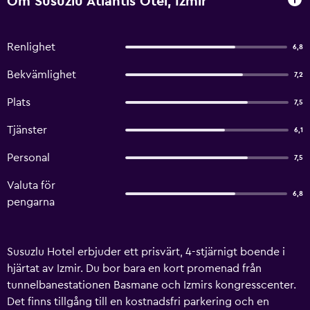
Om Susuzlu Atlantis Otel, Izmir
Renlighet
6,8
Bekvämlighet
7,2
Plats
7,5
Tjänster
6,1
Personal
7,5
Valuta för
6,8
pengarna
Susuzlu Hotel erbjuder ett prisvärt, 4-stjärnigt boende i
hjärtat av Izmir. Du bor bara en kort promenad från
tunnelbanestationen Basmane och Izmirs kongresscenter.
Det finns tillgång till en kostnadsfri parkering och en