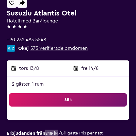
Susuzlu Atlantis Otel
Hotell med Bar/lounge
4 stjärnor
+90 232 483 5548
Okej
575 verifierade omdömen
6,2
tors 13/8
-
fre 14/8
2 gäster, 1 rum
Sök
Erbjudanden från
818 kr
/
Billigaste Pris per natt