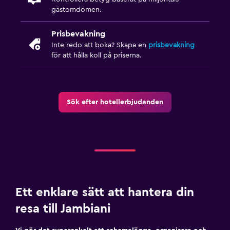
gästomdömen.
Familjevänligt
Barnvakt eller crèche
Prisbevakning
Inte redo att boka? Skapa en
prisbevakning
Barnsängar tillgängliga
för att hålla koll på priserna.
Barnmåltider
Arbetsyta
Sök efter hotellerbjudanden
Fax/kopieringsmöjligheter
Skrivbord
Parkering och transport
Flygbuss (tilläggsavgift)
Ett enklare sätt att hantera din
resa till Jambiani