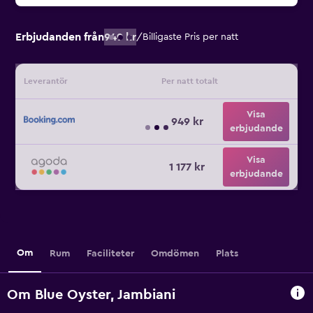
Erbjudanden från
949 kr
/
Billigaste Pris per natt
Leverantör
Per natt totalt
Visa
949 kr
erbjudande
Visa
1 177 kr
erbjudande
Om
Rum
Faciliteter
Omdömen
Plats
Om Blue Oyster, Jambiani