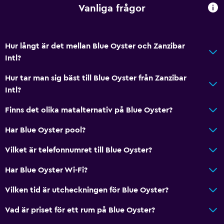
Nyckelåtkomst
Vanliga frågor
Vattenflaska
Hur långt är det mellan Blue Oyster och Zanzibar
Badrum
Intl?
Dusch
Hur tar man sig bäst till Blue Oyster från Zanzibar
Toalett
Intl?
Toalettpapper
Finns det olika matalternativ på Blue Oyster?
Privat badrum
Har Blue Oyster pool?
Walk-in-dusch
Vilket är telefonnumret till Blue Oyster?
Utomhus
Har Blue Oyster Wi-Fi?
Terrass/uteplats
Vilken tid är utcheckningen för Blue Oyster?
Strandstolar
Balkong
Vad är priset för ett rum på Blue Oyster?
Privat strand