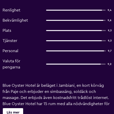
Renlighet
9,4
Bekvämlighet
9,6
Plats
9,3
Tjänster
9,3
Personal
9,7
Valuta för
9,2
pengarna
Blue Oyster Hotel är beläget i Jambiani, en kort körväg
från Paje och erbjuder en simbassäng, soldäck och
massage. Det erbjuds även kostnadsfritt trådlöst internet.
Blue Oyster Hotel har 15 rum med alla nödvändigheter för
att erbjuda en bekväm vistelse. Alla inkluderar egna
Läs mer