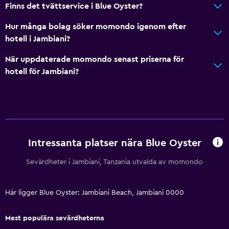
Finns det tvättservice i Blue Oyster?
Trädgård
Hur många bolag söker momondo igenom efter
hotell i Jambiani?
Restauranger
När uppdaterade momondo senast priserna för
Dietspecifika menyer (vid begäran)
hotell för Jambiani?
Kafeteria
Restaurang
Bar/lounge
Mat kan levereras till gästboendet
Intressanta platser nära Blue Oyster
Allmänt
Sevärdheter i Jambiani, Tanzania utvalda av momondo
Havsutsikt
Vardagsrum
Här ligger Blue Oyster: Jambiani Beach, Jambiani 0000
Utsikt över trädgård
Mest populära sevärdheterna
Utsikt över innergården