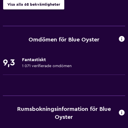
Visa alla 68 bekvämligheter
Grundläggande bekvämligheter
Gratis WiFi
Wifi tillgängligt i alla områden
Omdömen för Blue Oyster
Internet
Sängkläder
Fantastiskt
9,3
Handdukar
1 071 verifierade omdömen
Fläkt
Brandsläckare
Schampo
Adapter
Rumsbokningsinformation för Blue
Kroppstvål
Oyster
Papperskorgar
Balsam