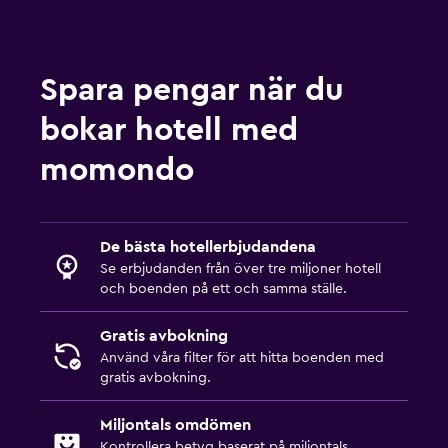
Pool och spa
Massage
Spara pengar när du
Utomhuspool
Pool med utsikt
bokar hotell med
momondo
Tvättstuga
Tvättstuga
Strykservice
De bästa hotellerbjudandena
Se erbjudanden från över tre miljoner hotell
Tvätt-/kemtvättsservice
och boenden på ett och samma ställe.
Sovrum
Gratis avbokning
Uttag nära sängen
Använd våra filter för att hitta boenden med
gratis avbokning.
Klädhängare
Garderob eller klädkammare
Miljontals omdömen
Kontrollera betyg baserat på miljontals