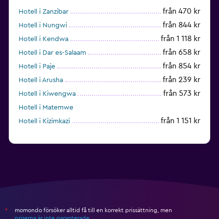
från 470 kr
Hotell i Zanzibar
från 844 kr
Hotell i Nungwi
från 1 118 kr
Hotell i Kendwa
från 658 kr
Hotell i Dar es-Salaam
från 854 kr
Hotell i Paje
från 239 kr
Hotell i Arusha
från 573 kr
Hotell i Kiwengwa
Hotell i Matemwe
från 1 151 kr
Hotell i Kizimkazi
momondo försöker alltid få till en korrekt prissättning, men
*
priserna är inte garanterade
.