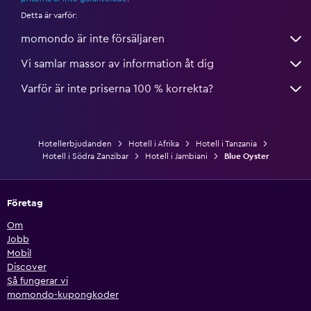
Detta är varför:
momondo är inte försäljaren
Vi samlar massor av information åt dig
Varför är inte priserna 100 % korrekta?
Hotellerbjudanden
Hotell i Afrika
Hotell i Tanzania
Hotell i Södra Zanzibar
Hotell i Jambiani
Blue Oyster
Företag
Om
Jobb
Mobil
Discover
Så fungerar vi
momondo-kupongkoder