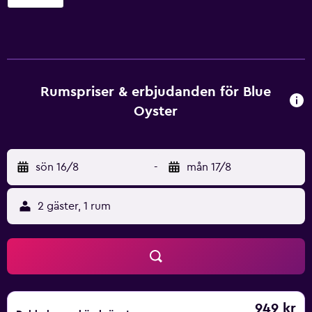
badrum med dusch. Gäster på Blue Oyster Hotel kan ta del
av en unik matupplevelse i deras restaurang på plats,
perfekt att ha nära när hungern kickar in. Det finns även en
mängd olika drycker att välja från i utomhusbaren som har
utsikt över stranden. Zanzibar internationella flygplats
ligger 55-minuters bilresa från detta hotellet. Den
Rumspriser & erbjudanden för Blue
omgivande landsbygden ger många möjligheter till
Oyster
avkopplande promenader.
sön 16/8
-
mån 17/8
2 gäster, 1 rum
949 kr