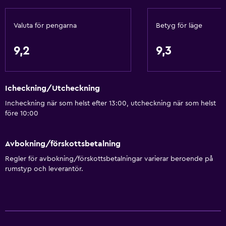
Valuta för pengarna
Betyg för läge
Saker att göra
Presentbutik
9,2
9,3
Cykeluthyrning
Fiske
Icheckning/Utcheckning
Sällskapsspel/pussel
Incheckning när som helst efter 13:00, utcheckning när som helst
Dykning
före 10:00
Snorkling
Avbokning/förskottsbetalning
Tjänster och bekvämligheter
Regler för avbokning/förskottsbetalningar varierar beroende på
Kassaskåp
rumstyp och leverantör.
Valutaväxling på plats
Rumservice
Utflyktsdisk