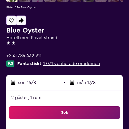
Bilder från Blue Oyster
Blue Oyster
Hotell med Privat strand
2 stjärnor
+255 784 432 911
Fantastiskt
1 071 verifierade omdömen
9,3
sön 16/8
-
mån 17/8
2 gäster, 1 rum
Sök