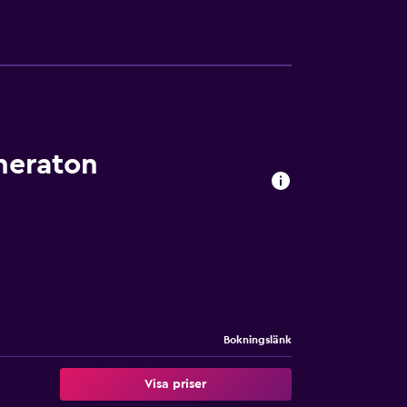
heraton
Bokningslänk
Visa priser