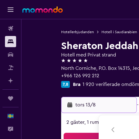
Flyg
Hotellerbjudanden
Hotell i Saudiarabien
Boende
Sheraton Jeddah
Hyrbil
Hotell med Privat strand
5 stjärnor
Paketresor
North Corniche, P.O. Box 14315, J
+966 126 992 212
Planera med AI
Bra
1 920 verifierade omdö
7,8
Trips
tors 13/8
-
Svenska
2 gäster, 1 rum
Feedback