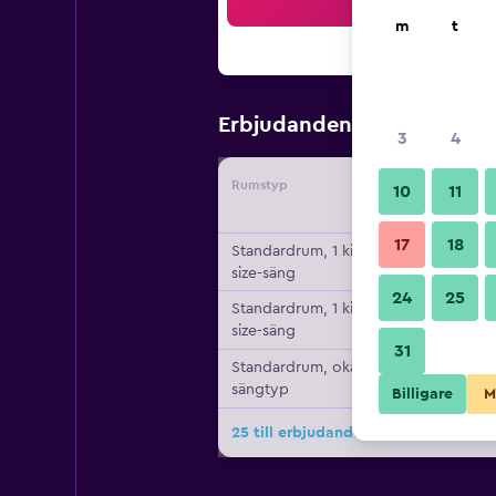
Sö
m
t
1 605 kr
Erbjudanden från
/
3
4
Rumstyp
Leverant
10
11
17
18
Standardrum, 1 king
size-säng
24
25
Standardrum, 1 king
size-säng
31
Standardrum, okänd
sängtyp
Billigare
M
25 till erbjudanden för Sheraton Je