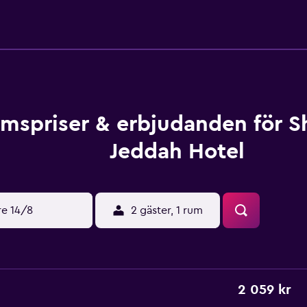
mspriser & erbjudanden för S
Jeddah Hotel
re 14/8
2 gäster, 1 rum
2 059 kr