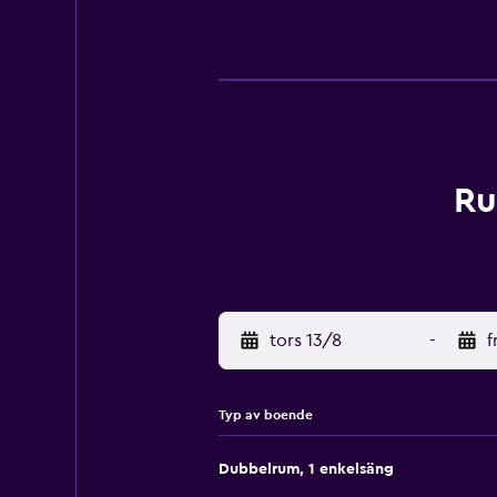
Ru
tors 13/8
-
f
Typ av boende
Dubbelrum, 1 enkelsäng