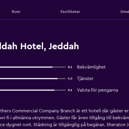
Rum
Faciliteter
Omd
dah Hotel, Jeddah
Bekvämlighet
8,4
Tjänster
9,0
Valuta för pengarna
8,6
thers Commercial Company Branch är ett hotell där gäster erb
wi-fi i allmänna utrymmen. Gäster får även tillgång till bekv
 dygnet runt. Städning är tillgänglig på begäran. Sheraton 