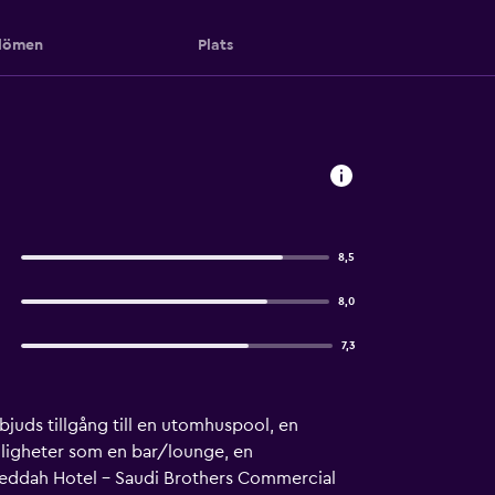
ömen
Plats
8,5
8,0
7,3
juds tillgång till en utomhuspool, en
ämligheter som en bar/lounge, en
Jeddah Hotel - Saudi Brothers Commercial