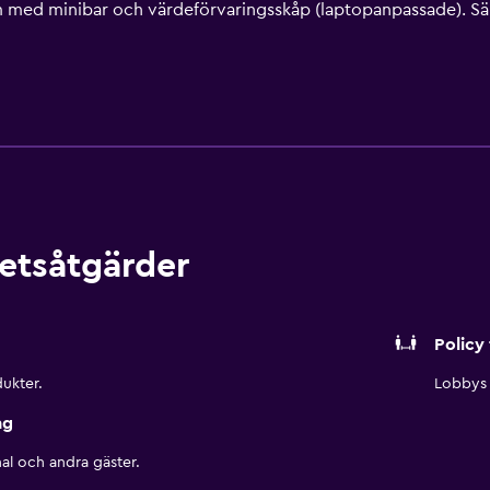
med minibar och värdeförvaringsskåp (laptopanpassade). Sä
kåp och kaffe- och tebryggare finns på rummet. Badrummen ha
er wi-fi mot en tilläggsavgift. Boendet tillhandahåller skrivbor
ssutom har rummen gratis flaskvatten och hårtork. Uppbäddning
på begäran. Städning sker på begäran. Utomhustennisbana och
finns även fitnesscenter. Fritidsaktiviteterna nedan finns antin
etsåtgärder
Policy 
ukter.
Lobbys 
ng
al och andra gäster.