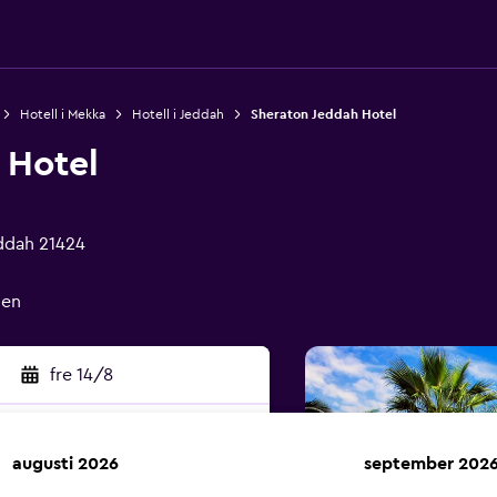
Hotell i Mekka
Hotell i Jeddah
Sheraton Jeddah Hotel
 Hotel
eddah 21424
men
fre 14/8
augusti 2026
september 202