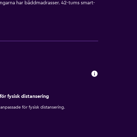
ngarna har bäddmadrasser. 42-tums smart-
r badkar/dusch, badrockar, tofflor och
d och telefon; gratis lokalsamtal ingår
sservice erbjuds varje kväll, städning sker
 gym finns på detta hotell. En utomhuspool
gen tillgängliga på plats eller i närheten.
för fysisk distansering
anpassade för fysisk distansering.