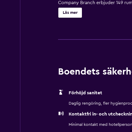
Company Branch erbjuder 149 rum 
tv med kabelpremiumkanaler. Kyls
Läs mer
bidéer. Detta hotell i Jedda erbjud
(restriktioner kan förekomma). De
dagligen och byte av lakan finns 
och barnpool finns på området. Här 
Avgifter kan tillkomma.
Boendets säkerh
Förhöjd sanitet
Daglig rengöring, fler hygienprod
Kontaktfri in- och utcheckni
Minimal kontakt med hotellperson