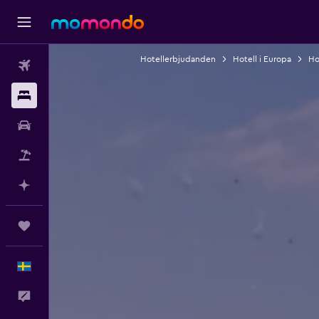
Hotellerbjudanden
Hotell i Europa
Hot
Flyg
Boende
Hyrbil
Paketresor
Planera med AI
Trips
Svenska
Feedback