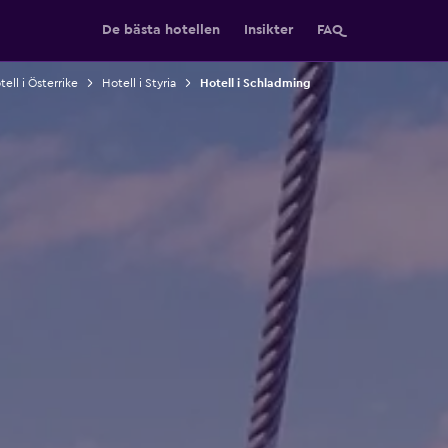
De bästa hotellen
Insikter
FAQ
ell i Österrike
Hotell i Styria
Hotell i Schladming