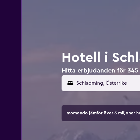
Hotell i Sch
Hitta erbjudanden för 345 
momondo jämför över 3 miljoner ho