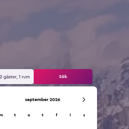
Sök
2 gäster, 1 rum
september 2026
m
t
o
t
f
l
s