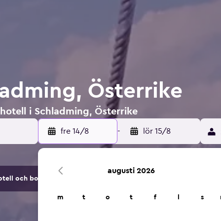
ladming, Österrike
hotell i Schladming, Österrike
fre 14/8
-
lör 15/8
augusti 2026
tell och boendealternativ.
m
t
o
t
f
l
s