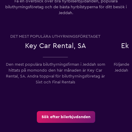
Få en överblick över bra hyrbilserbjudanden, populära
biluthyrningsföretag och de bästa hyrbilstyperna för ditt besök i
Jeddah.
DET MEST POPULÄRA UTHYRNINGSFÖRETAGET
Key Car Rental, SA
Eko
Den mest populära biluthyrningsfirman i Jeddah som
Följande b
hittats på momondo den här månaden är Key Car
Jeddah u
Rental, SA. Andra toppval för biluthyrningsföretag är
Sixt och Final Rentals
Sök efter bilerbjudanden