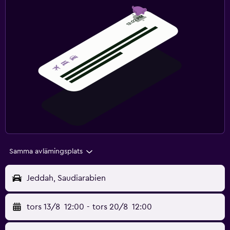
Samma avlämingsplats
Jeddah, Saudiarabien
tors 13/8
12:00
-
tors 20/8
12:00