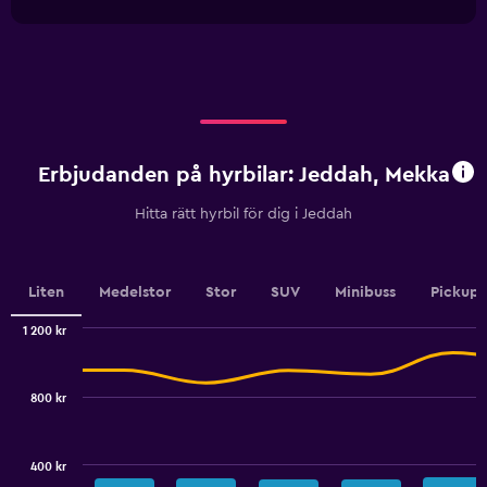
1
chart
Range:
X
0
axis
to
displaying
450.
categories.
Range:
4
categories.
Erbjudanden på hyrbilar: Jeddah, Mekka
The
chart
Hitta rätt hyrbil för dig i Jeddah
has
1
Y
axis
Liten
Medelstor
Stor
SUV
Minibuss
Pickup
displaying
values.
1 200 kr
Range:
Combination
Chart
0
graphic.
chart
to
with
800 kr
2
6.
data
series.
400 kr
The