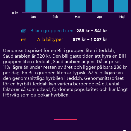
chart
has
0 kr
1
End
Jan
Feb
Mar
Apr
Maj
of
X
interactive
axis
chart
Bilar i gruppen Liten
288 kr - 341 kr
displaying
categories.
Alla biltyper
879 kr - 1 057 kr
Range:
14
Genomsnittspriset för en Bil i gruppen liten i Jeddah,
categories.
Saudiarabien är 320 kr. Den billigaste tiden att hyra en Bil i
The
gruppen liten i Jeddah, Saudiarabien är juni. Då är priset
chart
11% lägre än under resten av året och ligger på bara 288 kr
has
per dag. En Bil i gruppen liten är typiskt 67 % billigare än
1
den genomsnittliga hyrbilen i Jeddah. Genomsnittspriset
Y
för en hyrbil i Jeddah kan variera beroende på ett antal
axis
faktorer så som utbud, fordonets popularitet och hur långt
displaying
i förväg som du bokar hyrbilen.
values.
Range:
0
to
1200.