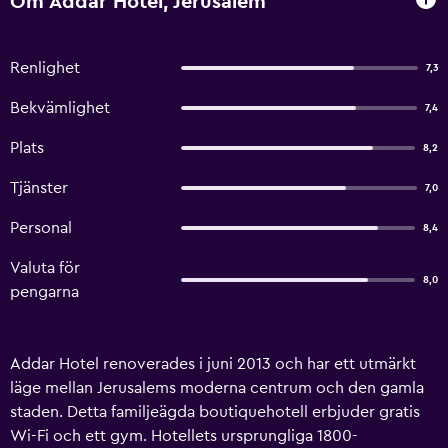
Om Addar Hotel, Jerusalem
Renlighet
7,3
Bekvämlighet
7,4
Plats
8,2
Tjänster
7,0
Personal
8,4
Valuta för
8,0
pengarna
Addar Hotel renoverades i juni 2013 och har ett utmärkt
läge mellan Jerusalems moderna centrum och den gamla
staden. Detta familjeägda boutiquehotell erbjuder gratis
Wi-Fi och ett gym. Hotellets ursprungliga 1800-