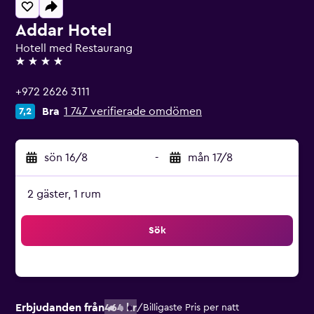
Addar Hotel
Hotell med Restaurang
4 stjärnor
+972 2626 3111
Bra
1 747 verifierade omdömen
7,2
sön 16/8
-
mån 17/8
2 gäster, 1 rum
Sök
Erbjudanden från
464 kr
/
Billigaste Pris per natt