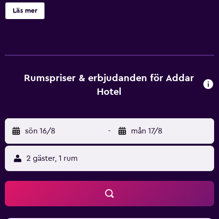
talsbyggnad byggdes om helt 1997. Huset har kvar den
Läs mer
ursprungliga entrén och fasaden. Rummen på Addar har
balkong och/eller franska fönster. Vissa av rummen har
bubbelbadkar. Stadsmuren runt den gamla staden ligger 5
minuters promenad bort. St George-katedralen ligger
bara 2 minuters promenad från hotellet.
Rumspriser & erbjudanden för Addar
Hotel
sön 16/8
-
mån 17/8
2 gäster, 1 rum