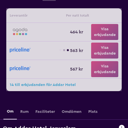
Leverantör
Per natt totalt
Visa
464 kr
erbjudande
Visa
563 kr
erbjudande
Visa
567 kr
erbjudande
14 till erbjudanden för Addar Hotel
Om
Rum
Faciliteter
Omdömen
Plats