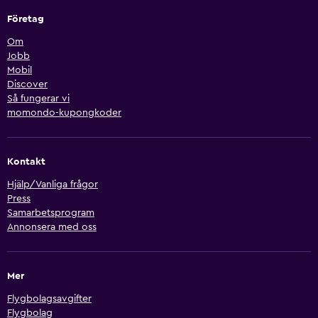
Företag
Om
Jobb
Mobil
Discover
Så fungerar vi
momondo-kupongkoder
Kontakt
Hjälp/Vanliga frågor
Press
Samarbetsprogram
Annonsera med oss
Mer
Flygbolagsavgifter
Flygbolag