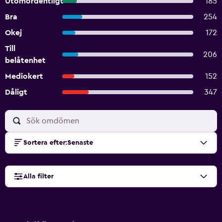
Utomordentligt
185
Bra
254
Okej
172
Till
206
belåtenhet
Mediokert
152
Dåligt
347
Sortera efter
:
Senaste
Alla filter