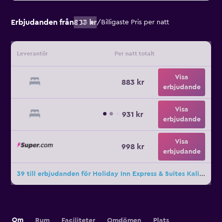
Erbjudanden från
883 kr
/
Billigaste Pris per natt
Leverantör
Per natt totalt
Visa
883 kr
erbjudande
Visa
931 kr
erbjudande
Visa
998 kr
erbjudande
39 till erbjudanden för Holiday Inn Express & Suites Kalispell By IHG
Om
Rum
Faciliteter
Omdömen
Plats