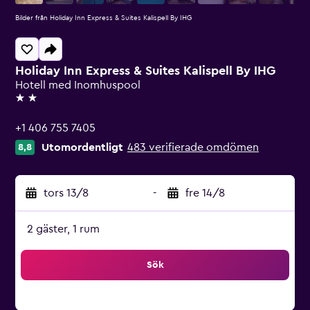
Bilder från Holiday Inn Express & Suites Kalispell By IHG
Holiday Inn Express & Suites Kalispell By IHG
Hotell med Inomhuspool
2 stjärnor
+1 406 755 7405
Utomordentligt
483 verifierade omdömen
8,8
tors 13/8
-
fre 14/8
2 gäster, 1 rum
Sök