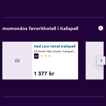
momondos favorithotell i Kalispell
Red Lion Hotel Kalispell
20 North Main Street, Kalispell, MT
3 stjärnor
7,5
1 377 kr