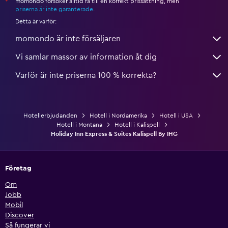
momondo försöker alltid få till en korrekt prissättning, men
*
priserna är inte garanterade
.
Detta är varför:
momondo är inte försäljaren
Vi samlar massor av information åt dig
Varför är inte priserna 100 % korrekta?
Hotellerbjudanden
Hotell i Nordamerika
Hotell i USA
Hotell i Montana
Hotell i Kalispell
Holiday Inn Express & Suites Kalispell By IHG
Företag
Om
Jobb
Mobil
Discover
Så fungerar vi