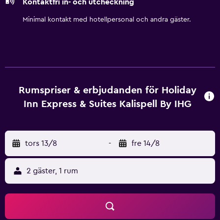
Kontaktfri in- och utcheckning
Minimal kontakt med hotellpersonal och andra gäster.
Rumspriser & erbjudanden för Holiday
Inn Express & Suites Kalispell By IHG
tors 13/8
-
fre 14/8
2 gäster, 1 rum