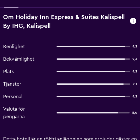
Om Holiday Inn Express & Suites Kalispell
By IHG, Kalispell
Renlighet
9,3
Bekvämlighet
9,3
Plats
9,3
Tjänster
9,1
Personal
9,3
Valuta för
8,4
pengarna
Detta hotell är en rökfri anläggning som erbjuder gäster en