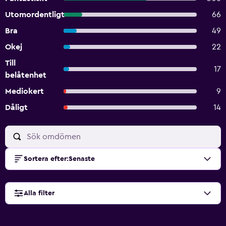
Utomordentligt
66
Bra
49
Okej
22
Till
17
belåtenhet
Mediokert
9
Dåligt
14
Sortera efter
:
Senaste
Alla filter