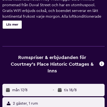
promenad från Duval Street och har en utomhuspool.
Gratis WiFi erbjuds också, och boendet serverar en lätt
kontinental frukost varje morgon. Alla luftkonditionerade
rum har kabel-TV och eget badrum. Stugorna har ett fullt
Läs mer
utrustat kök och sitthörna. Vissa av Courtney's Place
Historic Cottages & Inns boenden har utsikt över poolen.
Det finns en grillplats där du kan laga egen mat. Courtney's
Place Historic Cottages & Inn har även gratis parkering. Till
butiker och restauranger på Mallory Square är det 15
minuters promenad. Du kan också svalka dig på stranden
Rumspriser & erbjudanden för
Smathers, 3 km från boendet.
Courtney's Place Historic Cottages &
Inns
mån 17/8
-
tis 18/8
2 gäster, 1 rum