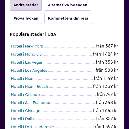
Andra städer
Alternativa boenden
Pröva lyckan
Komplettera din resa
Populära städer i USA
från 367 kr
Hotell i New York
från 1 424 kr
Hotell i Honolulu
från 355 kr
Hotell i Las Vegas
från 508 kr
Hotell i Los Angeles
från 1 149 kr
Hotell i Miami
från 1 339 kr
Hotell i Miami Beach
från 747 kr
Hotell i Orlando
från 348 kr
Hotell i San Francisco
från 1 645 kr
Hotell i Chicago
från 857 kr
Hotell i Dallas
från 1 597 kr
Hotell i Fort Lauderdale