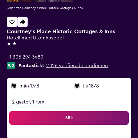
Bilder från Courtney's Place Historic Cottages & Inns
Courtney's Place Historic Cottages & Inns
Hotell med Utomhuspool
2 stjärnor
+1 305 294 3480
Fantastiskt
2 126 verifierade omdömen
9,0
mån 17/8
-
tis 18/8
2 gäster, 1 rum
Sök