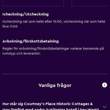
Rökfria rum tillgängliga
Hela enheten är rullstolsanpassad
Icheckning/Utcheckning
Husdjur får medtagas vid förfrågan. Kostnader kan
Incheckning när som helst efter 15:00, utcheckning när som helst
tillkomma.
före 11:00
Handikappvänligt
Lättillgänglig dusch
Avbokning/förskottsbetalning
Tillgänglig parkering
Regler för avbokning/förskottsbetalningar varierar beroende på
rumstyp och leverantör.
Anpassat bad
Övre våningar nås via trappor
Rökningsområden
Privat ingång
Vanliga frågor
Kök
Vinglas
Hur står sig Courtney's Place Historic Cottages &
Ugn
Inns jämfört med andra 2-stjärniga hotell i Key West?