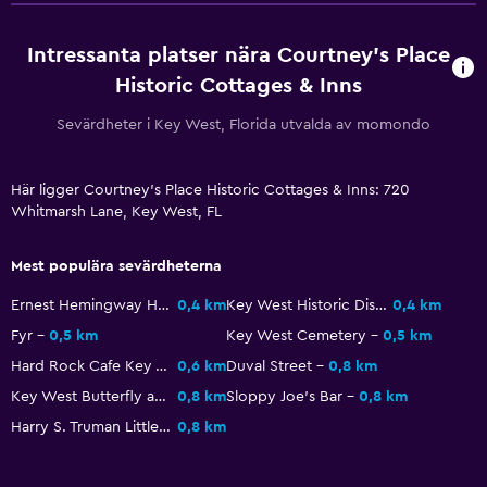
Förvaring
Intressanta platser nära Courtney's Place
Utomhus
Historic Cottages & Inns
Terrass/uteplats
Sevärdheter i Key West, Florida utvalda av momondo
Strandstolar
Grill
Här ligger Courtney's Place Historic Cottages & Inns: 720
Balkong
Whitmarsh Lane, Key West, FL
Utomhus matplats
Mest populära sevärdheterna
Utomhusmöbler
Ernest Hemingway Home and Museum
0,4 km
Key West Historic District
0,4 km
Fyr
0,5 km
Key West Cemetery
0,5 km
Media och underhållning
Hard Rock Cafe Key West
0,6 km
Duval Street
0,8 km
Radio
Key West Butterfly and Nature Conservatory
0,8 km
Sloppy Joe's Bar
0,8 km
Flat-screen TV
Harry S. Truman Little White House
0,8 km
Kabel- eller satellit-TV
TV