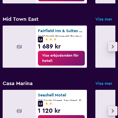
Tvättstuga
Strykjärn och strykbräda
Mid Town East
Visa mer
Fairfield Inn & Suites by Marriott Key West
Saker att göra
2400 North Roosevelt Boulevard, Key West, FL
3 stjärnor
7,6
Cykeluthyrning
1 689 kr
Familjevänligt
Visa erbjudanden för
hotell
Barnsängar tillgängliga
Casa Marina
Visa mer
Seashell Motel
718 South Street, Key West, FL
2 stjärnor
7,9
1 120 kr