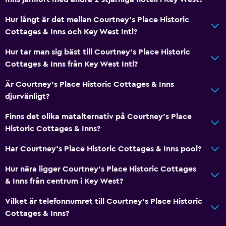
Mikrovågsugn
Hur långt är det mellan Courtney's Place Historic
Köksutrustning
Cottages & Inns och Key West Intl?
Spishäll
Hur tar man sig bäst till Courtney's Place Historic
Brödrost
Cottages & Inns från Key West Intl?
Kylskåp
Är Courtney's Place Historic Cottages & Inns
Kaffemaskin
djurvänligt?
Kök
Finns det olika matalternativ på Courtney's Place
Kokvrå
Historic Cottages & Inns?
Har Courtney's Place Historic Cottages & Inns pool?
Badrum
Hur nära ligger Courtney's Place Historic Cottages
Dusch
& Inns från centrum i Key West?
Badmössa
Vilket är telefonnumret till Courtney's Place Historic
Ytterligare badrum
Cottages & Inns?
Badkar