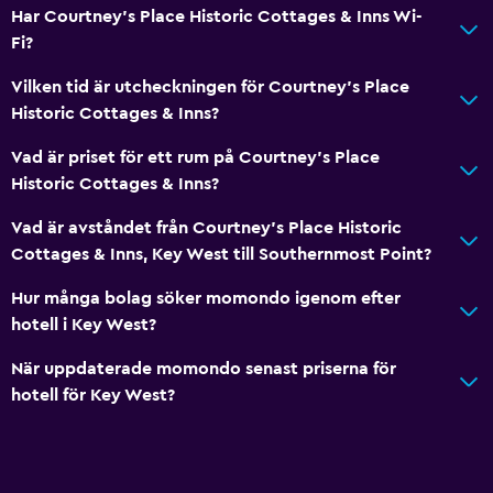
Har Courtney's Place Historic Cottages & Inns Wi-
Hårfön
Fi?
Toalett
Vilken tid är utcheckningen för Courtney's Place
Toalettpapper
Historic Cottages & Inns?
Privat badrum
Vad är priset för ett rum på Courtney's Place
Walk-in-dusch
Historic Cottages & Inns?
Allmänt
Vad är avståndet från Courtney's Place Historic
Cottages & Inns, Key West till Southernmost Point?
Familjerum
Vardagsrum
Hur många bolag söker momondo igenom efter
hotell i Key West?
Trägolv eller parkettgolv
Sammanlänkade rum tillgängliga
När uppdaterade momondo senast priserna för
hotell för Key West?
Bäddsoffa
Kakel/marmorgolv
Utsikt över poolen