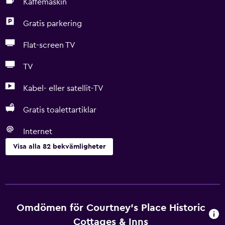
Kaffemaskin
Gratis parkering
Flat-screen TV
TV
Kabel- eller satellit-TV
Gratis toalettartiklar
Internet
Visa alla 82 bekvämligheter
Grundläggande bekvämligheter
Gratis WiFi
Internet
Omdömen för Courtney's Place Historic
Sängkläder
Cottages & Inns