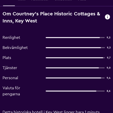
Om Courtney's Place Historic Cottages &
Inns, Key West
Renlighet
9,2
Bekvämlighet
9,3
Plats
9,7
Tjänster
9,0
Personal
9,4
Valuta för
8,6
pengarna
Detta historiska hotell i Key West ligger bara 1 minuts