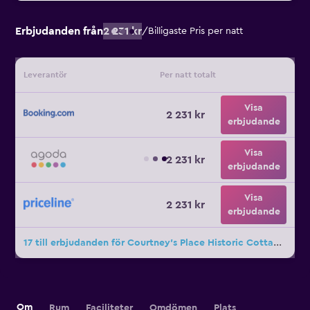
Erbjudanden från
2 231 kr
/
Billigaste Pris per natt
Leverantör
Per natt totalt
Visa
2 231 kr
erbjudande
Visa
2 231 kr
erbjudande
Visa
2 231 kr
erbjudande
17 till erbjudanden för Courtney's Place Historic Cottages & Inns
Om
Rum
Faciliteter
Omdömen
Plats