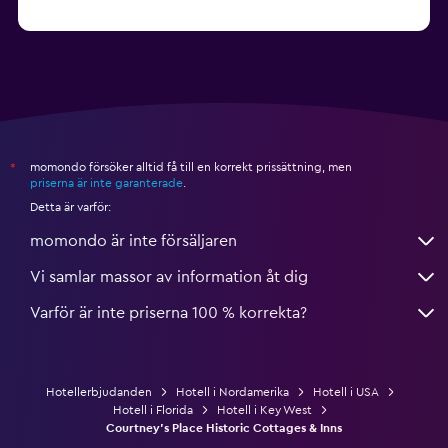
från 1 990 kr
Hotell i Nashville
momondo försöker alltid få till en korrekt prissättning, men
*
priserna är inte garanterade
.
Detta är varför:
momondo är inte försäljaren
Vi samlar massor av information åt dig
Varför är inte priserna 100 % korrekta?
Hotellerbjudanden
Hotell i Nordamerika
Hotell i USA
Hotell i Florida
Hotell i Key West
Courtney's Place Historic Cottages & Inns