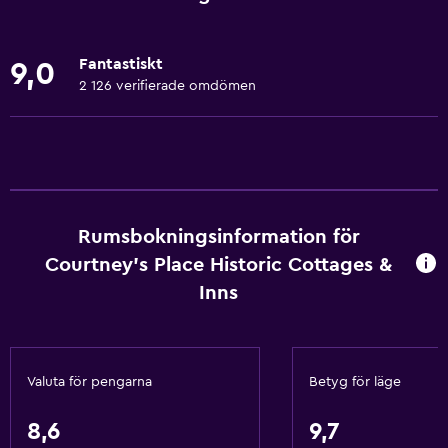
Handdukar
Fläkt
Fantastiskt
9,0
Brandsläckare
2 126 verifierade omdömen
Gratis toalettartiklar
Schampo
Brandvarnare
Värme
Rumsbokningsinformation för
Kroppstvål
Courtney's Place Historic Cottages &
Luftkonditionering
Inns
Papperskorgar
Balsam
Valuta för pengarna
Betyg för läge
Tillgänglighet och lämplighet
Hela enheten ligger på bottenvåningen
8,6
9,7