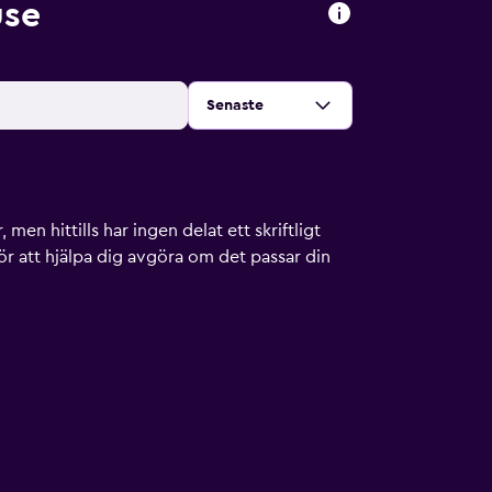
use
Sortera efter
:
Senaste
men hittills har ingen delat ett skriftligt
ör att hjälpa dig avgöra om det passar din