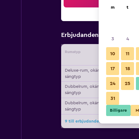
Sö
m
t
1 228 kr
Erbjudanden från
/
3
4
Rumstyp
Leverant
10
11
17
18
Deluxe-rum, okänd
sängtyp
24
25
Dubbelrum, okänd
sängtyp
31
Dubbelrum, okänd
sängtyp
Billigare
M
9 till erbjudanden för Berkeley Hou