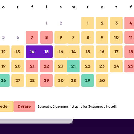
k
o
t
f
l
s
m
t
o
t
f
1
2
1
2
3
4
Billigaste Pris per natt
5
6
7
8
9
7
8
9
10
11
Övrigt
ör
Per natt
12
13
14
15
16
14
15
16
17
18
totalt
19
20
21
22
23
21
22
23
24
25
1 228 kr
Visa erbjudande
Bilder från Berkeley House
26
27
28
29
30
28
29
30
1 256 kr
Visa erbjudande
1 331 kr
Visa erbjudande
edel
Dyrare
Baserat på genomsnittspris för 3-stjärniga hotell.
se