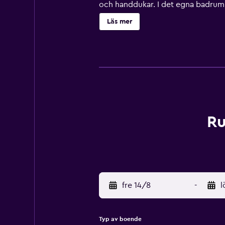
och handdukar. I det egna badrumm
Carlow Town Hall ligger 39 km från
Läs mer
Ru
fre 14/8
-
l
Typ av boende