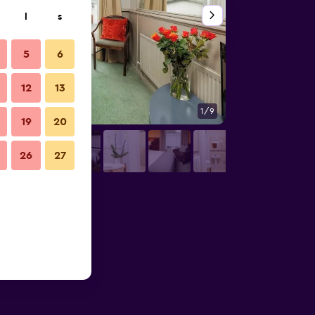
l
s
5
6
12
13
1/9
Övrigt
19
20
26
27