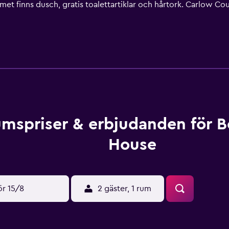
et finns dusch, gratis toalettartiklar och hårtork. Carlow C
 boendet. Flygplatsen (Dublins flygplats) ligger 132 km bort.
mspriser & erbjudanden för B
House
ör 15/8
2 gäster, 1 rum