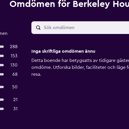
Omdömen för Berkeley Ho
ömen
288
Inga skriftliga omdömen ännu
153
Detta boende har betygsatts av tidigare gäster, 
130
omdöme. Utforska bilder, faciliteter och läge f
68
resa.
50
21
31