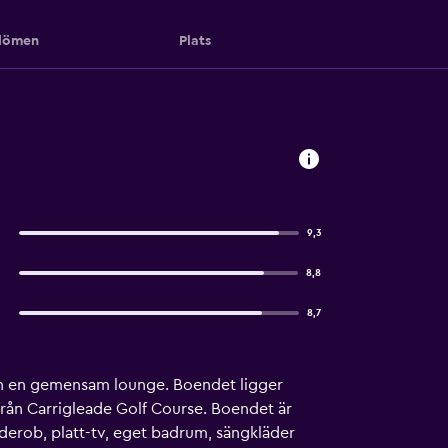
ömen
Plats
9,3
8,8
8,7
och en gemensam lounge. Boendet ligger
 från Carrigleade Golf Course. Boendet är
rderob, platt-tv, eget badrum, sängkläder