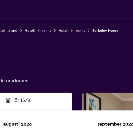
ell i Irland
Hotell i Kilkenny
Hotell i Kilkenny
Berkeley House
rade omdömen
lör 15/8
augusti 2026
september 202