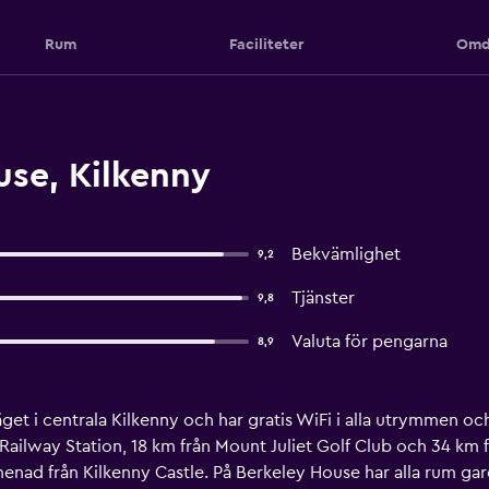
Rum
Faciliteter
Omd
se, Kilkenny
Bekvämlighet
9,2
Tjänster
9,8
Valuta för pengarna
8,9
äget i centrala Kilkenny och har gratis WiFi i alla utrymmen 
 Railway Station, 18 km från Mount Juliet Golf Club och 34 km
menad från Kilkenny Castle. På Berkeley House har alla rum ga