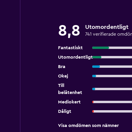
8,8
Utomordentligt
741 verifierade omd
Fantastiskt
Utomordentligt
Bra
Okej
Till
belåtenhet
Mediokert
Dåligt
Visa omdömen som nämner