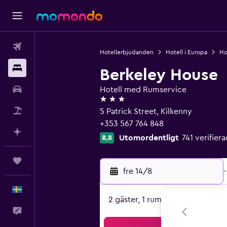
Flyg
Hotellerbjudanden
Hotell i Europa
Hot
Boende
Berkeley House
Hyrbil
Hotell med Rumservice
3 stjärnor
Paketresor
5 Patrick Street, Kilkenny
+353 567 764 848
Planera med AI
Utomordentligt
741 verifie
8,8
Trips
fre 14/8
-
Svenska
2 gäster, 1 rum
Feedback