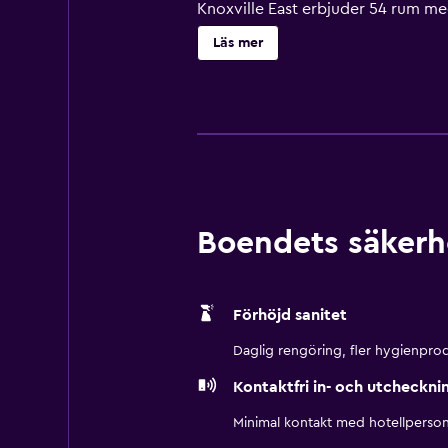
Knoxville East erbjuder 54 rum me
gratis toalettartiklar. Gäster har ti
Läs mer
kan förekomma). Byte av handdukar
Boendets säkerh
Förhöjd sanitet
Daglig rengöring, fler hygienprod
Kontaktfri in- och utcheckni
Minimal kontakt med hotellperson