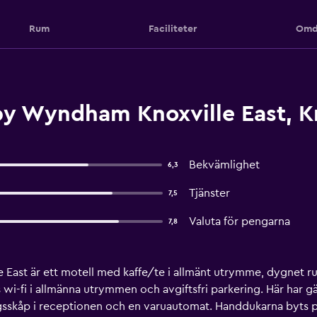
Rum
Faciliteter
Omd
y Wyndham Knoxville East, Kn
Bekvämlighet
6,3
Tjänster
7,5
Valuta för pengarna
7,8
ast är ett motell med kaffe/te i allmänt utrymme, dygnet ru
-fi i allmänna utrymmen och avgiftsfri parkering. Här har gäste
ringsskåp i receptionen och en varuautomat. Handdukarna by