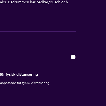
kanaler. Badrummen har badkar/dusch och
efon; gratis lokalsamtal ingår (restriktioner
för fysisk distansering
anpassade för fysisk distansering.