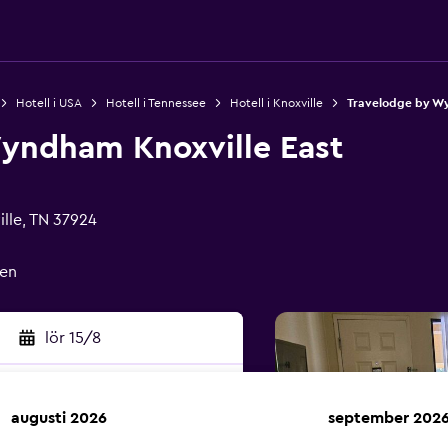
Hotell i USA
Hotell i Tennessee
Hotell i Knoxville
Travelodge by Wy
yndham Knoxville East
lle, TN 37924
en
lör 15/8
augusti 2026
september 202