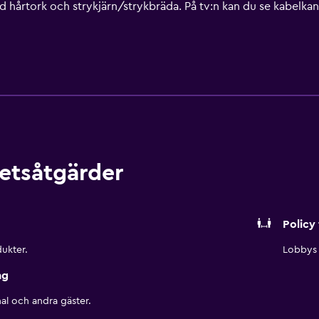
d hårtork och strykjärn/strykbräda. På tv:n kan du se kabel
llgång till gratis wi-fi. Boendet tillhandahåller skrivbord och tel
 och byte av lakan kan fås på begäran.
etsåtgärder
Policy 
ukter.
Lobbys 
ng
al och andra gäster.