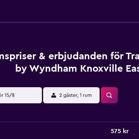
spriser & erbjudanden för Tr
by Wyndham Knoxville Ea
ör 15/8
2 gäster, 1 rum
575 kr