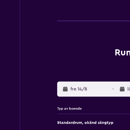
Rum
fre 14/8
-
l
Typ av boende
Standardrum, okänd sängtyp