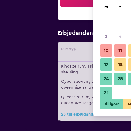
Sö
m
t
424 kr
Erbjudanden från
/
Bi
3
4
Rumstyp
Leverant
10
11
17
18
Kingsize-rum, 1 king
size-säng
24
25
Queensize-rum, 2
queen size-sängar
31
Queensize-rum, 2
queen size-sängar
Billigare
M
25 till erbjudanden för Travelodge