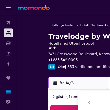
Flyg
Hotellerbjudanden
Hotell i Nordamerika
Boende
Travelodge by W
Hyrbil
Hotell med Utomhuspool
2 stjärnor
Paketresor
7471 Crosswood Boulevard, Knoxvi
+1 865 342 0003
Planera med AI
Okej
353 verifierade omdöm
6,6
Trips
fre 14/8
-
Svenska
2 gäster, 1 rum
Feedback