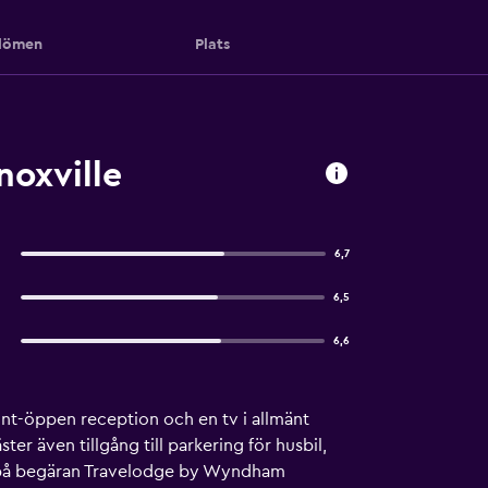
ömen
Plats
oxville
6,7
6,5
6,6
nt-öppen reception och en tv i allmänt
r även tillgång till parkering för husbil,
ts på begäran Travelodge by Wyndham