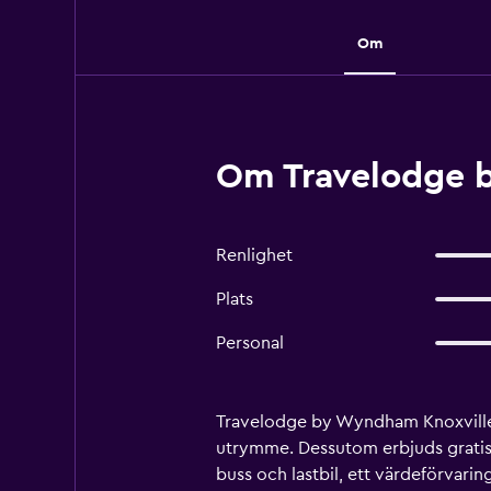
Om
Om Travelodge b
Renlighet
Plats
Personal
Travelodge by Wyndham Knoxville E
utrymme. Dessutom erbjuds gratis wi
buss och lastbil, ett värdeförva