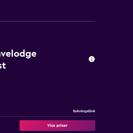
avelodge
st
Bokningslänk
Visa priser