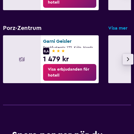
hotell
Utomhus
Terrass/uteplats
Porz-Zentrum
Visa mer
Tvättstuga
Garni Geisler
Strykjärn och strykbräda
Frankfurterstr. 172, Köln, Nordrhein-Westfalen
3 stjärnor
8,4
1 479 kr
Familjevänligt
Barnmåltider
Visa erbjudanden för
hotell