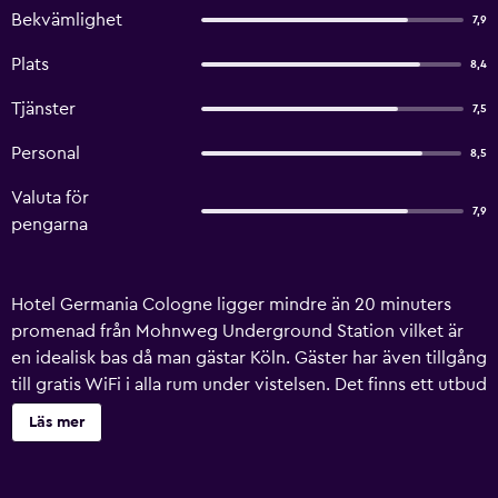
Bekvämlighet
7,9
Plats
8,4
Tjänster
7,5
Personal
8,5
Valuta för
7,9
pengarna
Hotel Germania Cologne ligger mindre än 20 minuters
promenad från Mohnweg Underground Station vilket är
en idealisk bas då man gästar Köln. Gäster har även tillgång
till gratis WiFi i alla rum under vistelsen. Det finns ett utbud
av faciliteter tillgängligt för boende på detta hotellet, som
Läs mer
inkluderar bowlingbana, skoputsning och mötesrum.
Hotel Germania Cologne erbjuder rymliga rum utrustade
med hårtork. Detta hotellet ligger nära Lovenich Railway