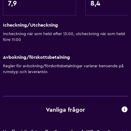
Balsam
7,9
8,4
Allmänt
Icheckning/Utcheckning
Fönster
Incheckning när som helst efter 13:00, utcheckning när som helst
Utsikt över lugn gata
före 11:00
Familjerum
Vardagsrum
Avbokning/förskottsbetalning
Utsikt över trädgård
Regler för avbokning/förskottsbetalningar varierar beroende på
rumstyp och leverantör.
Utsikt över innergården
Bäddsoffa
Ljudisolerade rum
Ljudisolering
Vanliga frågor
Heltäckningsmatta
Förvaring