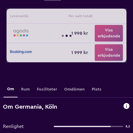
Leverantör
Per natt totalt
Visa
1 998 kr
erbjudande
Visa
1 999 kr
erbjudande
Om
Rum
Faciliteter
Omdömen
Plats
Om Germania, Köln
Renlighet
8,2