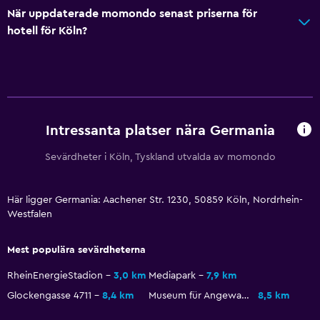
Toalett
När uppdaterade momondo senast priserna för
Toalettpapper
hotell för Köln?
Privat badrum
Media och underhållning
Radio
Intressanta platser nära Germania
Flat-screen TV
Kabel- eller satellit-TV
Sevärdheter i Köln, Tyskland utvalda av momondo
TV
Här ligger Germania: Aachener Str. 1230, 50859 Köln, Nordrhein-
Westfalen
Restauranger
Dietspecifika menyer (vid begäran)
Mest populära sevärdheterna
Restaurang
RheinEnergieStadion
3,0 km
Mediapark
7,9 km
Bar/lounge
Glockengasse 4711
8,4 km
Museum für Angewandte Kunst
8,5 km
Mat kan levereras till gästboendet