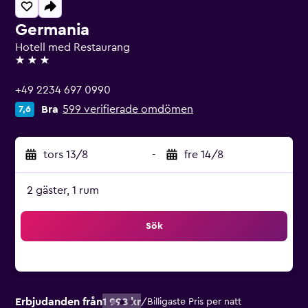
Germania
Hotell med Restaurang
3 stjärnor
+49 2234 697 0990
Bra
599 verifierade omdömen
7,6
tors 13/8
-
fre 14/8
2 gäster, 1 rum
Sök
Erbjudanden från
1 998 kr
/
Billigaste Pris per natt