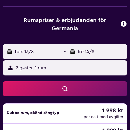
Station, vilket gör det enkelt för gäster att upptäcka Köln
och närliggande områden. Det finns även många populära
restauranger som serverar lokal och internationell mat i
Rumspriser & erbjudanden för
omgivningarna.
Germania
tors 13/8
-
fre 14/8
2 gäster, 1 rum
1 998 kr
Dubbelrum, okänd sängtyp
per natt med avgifter