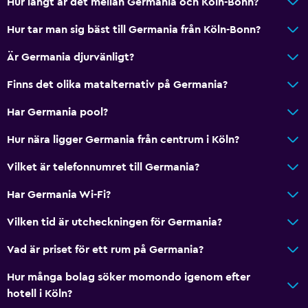
Hur långt är det mellan Germania och Köln-Bonn?
Tillgänglighet och lämplighet
Hur tar man sig bäst till Germania från Köln-Bonn?
Husdjur får medtagas vid förfrågan. Kostnader kan
tillkomma.
Är Germania djurvänligt?
Allergivänligt
Finns det olika matalternativ på Germania?
Tillgänglig parkering
Har Germania pool?
Allergivänliga rum
Rökning förbjuden
Hur nära ligger Germania från centrum i Köln?
Fjäderfri kudde
Vilket är telefonnumret till Germania?
Toalett med stödhandtag
Har Germania Wi-Fi?
Övre våningar nås via trappor
Vilken tid är utcheckningen för Germania?
Badrum
Vad är priset för ett rum på Germania?
Dusch
Hur många bolag söker momondo igenom efter
Hårfön
hotell i Köln?