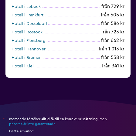
från 729 kr
Hotell i Lübeck
från 605 kr
Hotell i Frankfurt
från 586 kr
Hotell i Düsseldorf
från 723 kr
Hotell i Rostock
från 662 kr
Hotell i Flensburg
från 1 013 kr
Hotell i Hannover
från 538 kr
Hotell i Bremen
från 341 kr
Hotell i Kiel
momondo försöker alltid få till en korrekt prissättning, men
*
priserna är inte garanterade
.
Detta är varför: