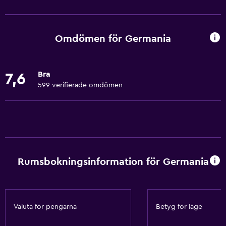
Grundläggande bekvämligheter
Gratis WiFi
Wifi tillgängligt i alla områden
Omdömen för Germania
Internet
Handdukar
Bra
7,6
Fläkt
599 verifierade omdömen
Brandsläckare
Gratis toalettartiklar
Schampo
Brandvarnare
Rumsbokningsinformation för Germania
Värme
Adapter
Kroppstvål
Valuta för pengarna
Betyg för läge
Papperskorgar