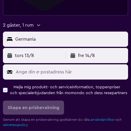
2 gäster, 1 rum
Germania
tors 13/8
fre 14/8
Mejla mig produkt- och serviceinformation, toppenpriser
och specialerbjudanden från momondo och dess resepartners
Skapa en prisbevakning
Genom att skapa en prisbevakning godkänner du våra
användarvillkor
och
sekretesspolicy.