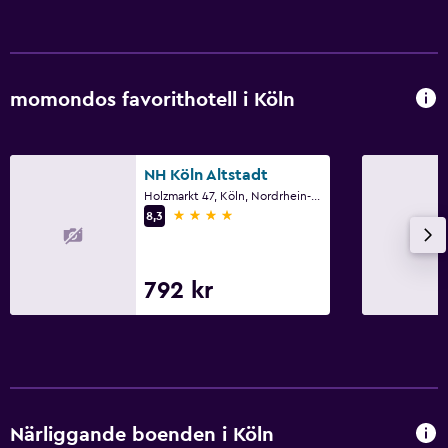
Tjänster och bekvämligheter
Väckningsservice
momondos favorithotell i Köln
Mötesrum
Snabbköp på plats
Nyckelåtkomst
NH Köln Altstadt
Holzmarkt 47, Köln, Nordrhein-Westfalen
4 stjärnor
8,3
Sovrum
Uttag nära sängen
792 kr
Väckarklocka
Garderob eller klädkammare
Saker att göra
Golf
Närliggande boenden i Köln
Skönhetssalong