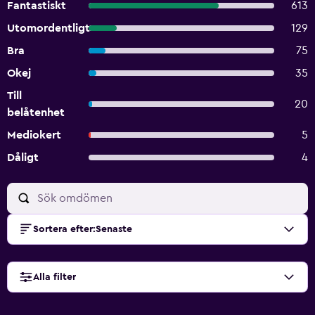
Fantastiskt
613
Utomordentligt
129
Bra
75
Okej
35
Till
20
belåtenhet
Mediokert
5
Dåligt
4
Sortera efter
:
Senaste
Alla filter