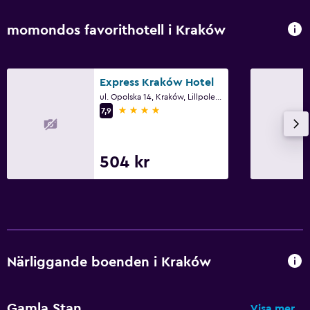
momondos favorithotell i Kraków
Express Kraków Hotel
ul. Opolska 14, Kraków, Lillpolens vojvodskap
4 stjärnor
7,9
504 kr
Närliggande boenden i Kraków
Gamla Stan
Visa mer