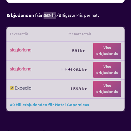
Erbjudanden från
581 kr
/
Billigaste Pris per natt
Leverantör
Per natt totalt
Visa
581 kr
erbjudande
Visa
1 284 kr
erbjudande
Visa
1 598 kr
erbjudande
40 till erbjudanden för Hotel Copernicus