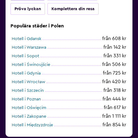
Pröva lyckan
Komplettera din resa
Populära städer i Polen
från 608 kr
Hotell i Gdansk
från 142 kr
Hotell i Warszawa
från 331 kr
Hotell i Sopot
från 506 kr
Hotell i Świnoujście
från 725 kr
Hotell i Gdynia
från 420 kr
Hotell i Wrocław
från 318 kr
Hotell i Szczecin
från 444 kr
Hotell i Poznan
från 617 kr
Hotell i Oświęcim
från 1 111 kr
Hotell i Zakopane
från 854 kr
Hotell i Międzyzdroje
från 544 kr
Hotell i Katowice