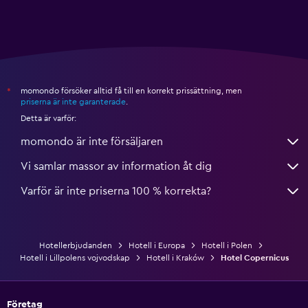
momondo försöker alltid få till en korrekt prissättning, men
*
priserna är inte garanterade
.
Detta är varför:
momondo är inte försäljaren
Vi samlar massor av information åt dig
Varför är inte priserna 100 % korrekta?
Hotellerbjudanden
Hotell i Europa
Hotell i Polen
Hotell i Lillpolens vojvodskap
Hotell i Kraków
Hotel Copernicus
Företag