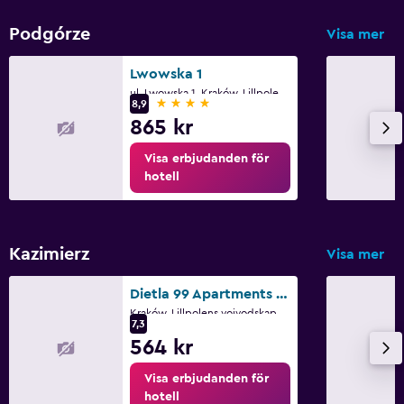
Podgórze
Visa mer
Lwowska 1
ul. Lwowska 1, Kraków, Lillpolens vojvodskap
4 stjärnor
8,9
865 kr
Visa erbjudanden för
hotell
Kazimierz
Visa mer
Dietla 99 Apartments - Ideal Location - in The Heart of Krakow
Kraków, Lillpolens vojvodskap
7,3
564 kr
Visa erbjudanden för
hotell