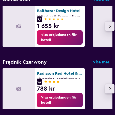
Balthazar Design Hotel
63 Grodzka St, Kraków, Lillpolens vojvodskap
5 stjärnor
9,2
1 655 kr
Visa erbjudanden för
hotell
Prądnik Czerwony
Visa mer
Radisson Red Hotel & Apartments, Krakow
Aleksandra Lubomirskiego 16 st., Kraków, Lillpolens vojvodskap
4 stjärnor
9,2
788 kr
Visa erbjudanden för
hotell