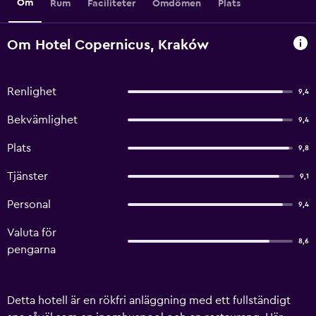
Om
Rum
Faciliteter
Omdömen
Plats
Om Hotel Copernicus, Kraków
Renlighet
9,4
Bekvämlighet
9,4
Plats
9,8
Tjänster
9,1
Personal
9,4
Valuta för
8,6
pengarna
Detta hotell är en rökfri anläggning med ett fullständigt