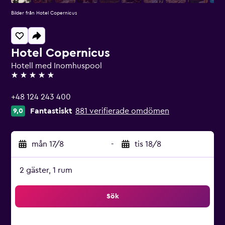
Bilder från Hotel Copernicus
Hotel Copernicus
Hotell med Inomhuspool
5 stjärnor
+48 124 243 400
Fantastiskt
881 verifierade omdömen
9,0
mån 17/8
-
tis 18/8
2 gäster, 1 rum
Sök