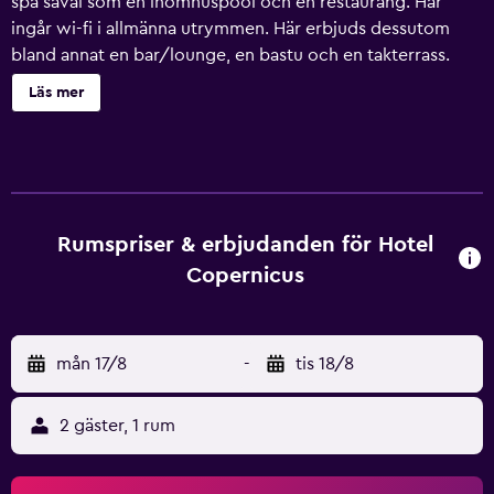
spa såväl som en inomhuspool och en restaurang. Här
ingår wi-fi i allmänna utrymmen. Här erbjuds dessutom
bland annat en bar/lounge, en bastu och en takterrass.
Hotel Copernicus erbjuder 29 rum med minibar och
Läs mer
värdeförvaringsskåp. Sängarna har egyptiska
bomullslakan, duntäcken och sängtillbehör av högsta
kvalitet. Kuddmeny finns tillgänglig. Det finns satellit-TV.
Badrummen har badrockar, tofflor, lyxtoalettartiklar och
gratis toalettartiklar. Detta hotell i Kraków erbjuder sina
gäster gratis wi-fi. Skrivbord och telefon finns. Dessutom
Rumspriser & erbjudanden för Hotel
har rummen gratis flaskvatten och kaffe- och tebryggare.
Copernicus
Uppbäddningsservice erbjuds varje kväll, städning sker
dagligen och allergitestade sängkläder finns på begäran.
Detta hotell har bland annat en inomhuspool och bastu.
mån 17/8
-
tis 18/8
Fritidsaktiviteterna nedan finns antingen tillgängliga på
plats eller i närheten. Avgifter kan tillkomma.
2 gäster, 1 rum