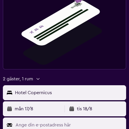
2 gäster, 1 rum
Hotel Copernicus
mån 17/8
tis 18/8