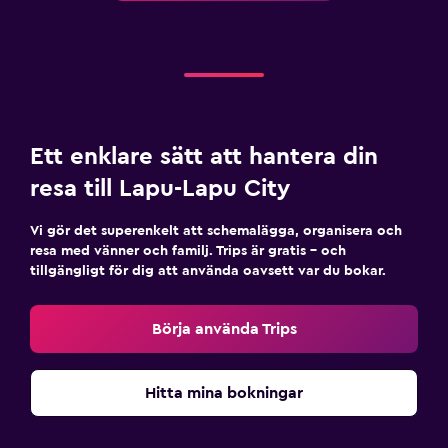
Barnpool
Barnmåltider
Barnvänlig buffé
Pool
Ett enklare sätt att hantera din
Infinity pool
resa till Lapu-Lapu City
Utomhuspool
Pool med utsikt
Vi gör det superenkelt att schemalägga, organisera och
resa med vänner och familj. Trips är gratis – och
tillgängligt för dig att använda oavsett var du bokar.
Media och underhållning
Flat-screen TV
Börja använda Trips
TV
Hitta mina bokningar
Arbetsyta
Skrivbord