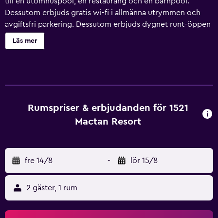
till en utomhuspool, en restaurang och en barnpool.
Dessutom erbjuds gratis wi-fi i allmänna utrymmen och
avgiftsfri parkering. Dessutom erbjuds dygnet runt-öppen
reception, en trädgård och ett värdeförvaringsskåp i
Läs mer
receptionen. Städning är tillgänglig på begäran. 1521
Mactan Resort erbjuder 20 rum med gratis flaskvatten och
hårtork. Platt-tv med kabelkanaler. Badrummen har dusch,
bidéer och gratis toalettartiklar. Gäster har tillgång till
gratis wi-fi. Byte av handdukar och byte av lakan kan fås
på begäran. Städning sker på begäran. En utomhuspool
Rumspriser & erbjudanden för 1521
och barnpool finns på området. Barn under 3 år får endast
Mactan Resort
vistas i pool under uppsikt av vuxen.
fre 14/8
-
lör 15/8
2 gäster, 1 rum