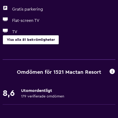
Gratis parkering
Flat-screen TV
TV
Visa alla 81 bekvämligheter
Grundläggande bekvämligheter
Gratis WiFi
Internet
Omdömen för 1521 Mactan Resort
Sängkläder
Handdukar
Utomordentligt
8,6
Brandsläckare
179 verifierade omdömen
Gratis toalettartiklar
Schampo