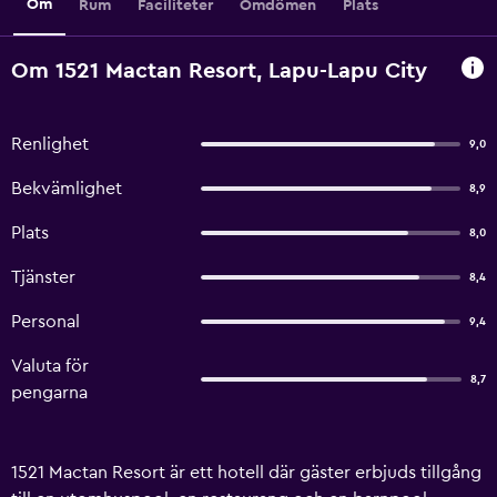
Om
Rum
Faciliteter
Omdömen
Plats
Om 1521 Mactan Resort, Lapu-Lapu City
Renlighet
9,0
Bekvämlighet
8,9
Plats
8,0
Tjänster
8,4
Personal
9,4
Valuta för
8,7
pengarna
1521 Mactan Resort är ett hotell där gäster erbjuds tillgång