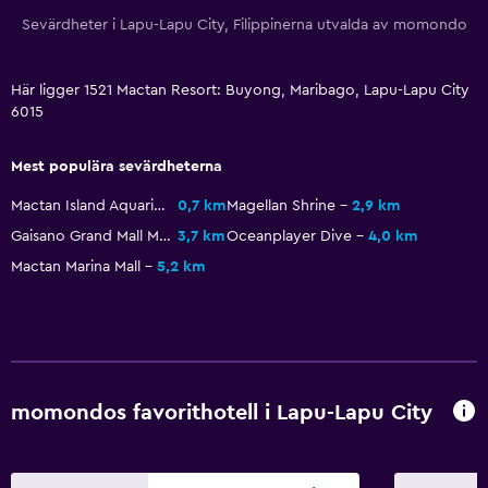
Mötesrum
Sevärdheter i Lapu-Lapu City, Filippinerna utvalda av momondo
Rumservice
Nyckelkortsåtkomst
Här ligger 1521 Mactan Resort: Buyong, Maribago, Lapu-Lapu City
Vattenflaska
6015
Reception dygnet runt
Mest populära sevärdheterna
Utomhus
Mactan Island Aquarium
0,7 km
Magellan Shrine
2,9 km
Gaisano Grand Mall Mactan
3,7 km
Oceanplayer Dive
4,0 km
Terrass/uteplats
Mactan Marina Mall
5,2 km
Strandstolar
Balkong
Privat strand
Trädgård
momondos favorithotell i Lapu-Lapu City
Restauranger
Elektrisk vattenkokare