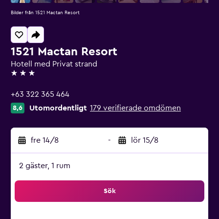
Bilder från 1521 Mactan Resort
1521 Mactan Resort
Hotell med Privat strand
3 stjärnor
+63 322 365 464
Utomordentligt
179 verifierade omdömen
8,6
fre 14/8
-
lör 15/8
2 gäster, 1 rum
Sök