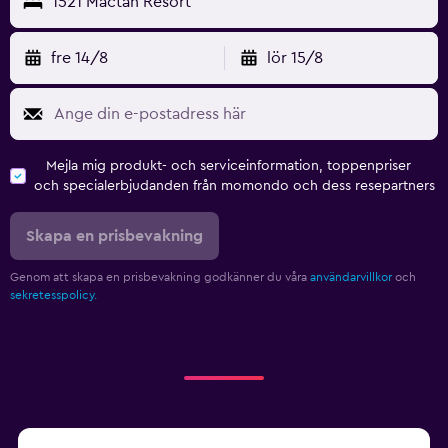
1521 Mactan Resort
fre 14/8
lör 15/8
Mejla mig produkt- och serviceinformation, toppenpriser
och specialerbjudanden från momondo och dess resepartners
Skapa en prisbevakning
Genom att skapa en prisbevakning godkänner du våra
användarvillkor
och
sekretesspolicy.