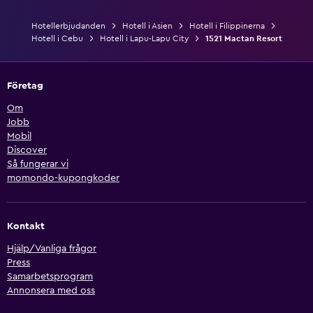
Hotellerbjudanden
Hotell i Asien
Hotell i Filippinerna
Hotell i Cebu
Hotell i Lapu-Lapu City
1521 Mactan Resort
Företag
Om
Jobb
Mobil
Discover
Så fungerar vi
momondo-kupongkoder
Kontakt
Hjälp/Vanliga frågor
Press
Samarbetsprogram
Annonsera med oss