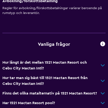
Avbokning/förskottsbetalning
Rökningsområden
Regler för avbokning/förskottsbetalningar varierar beroende på
rumstyp och leverantör.
Badrum
Delat badrum
Dusch
Ytterligare toalett
Vanliga frågor
Bidé
Hårfön
Hur långt är det mellan 1521 Mactan Resort och
Toalett
Cebu City Mactan Intl?
Toalettpapper
Hur tar man sig bäst till 1521 Mactan Resort från
Tandborste
Cebu City Mactan Intl?
Privat badrum
Finns det olika matalternativ på 1521 Mactan Resort?
Har 1521 Mactan Resort pool?
Allmänt