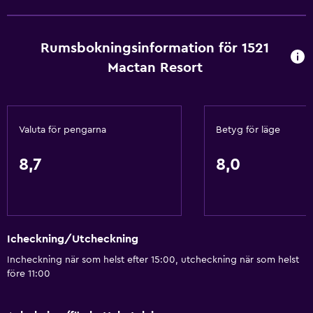
Brandvarnare
Värme
Rumsbokningsinformation för 1521
Kroppstvål
Mactan Resort
Luftkonditionering
Papperskorgar
Valuta för pengarna
Betyg för läge
Tillgänglighet och lämplighet
Hela enheten ligger på bottenvåningen
8,7
8,0
Hela enheten är rullstolsanpassad
Handikappvänligt
Hiss
Icheckning/Utcheckning
Nås via hiss
Incheckning när som helst efter 15:00, utcheckning när som helst
Rökning förbjuden
före 11:00
Övre våningar nås med hiss
Övre våningar nås via trappor