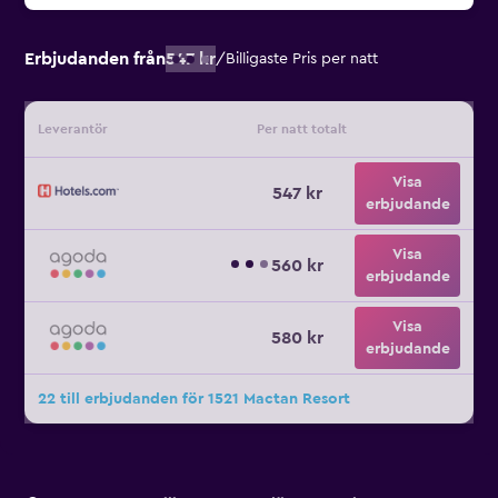
Erbjudanden från
547 kr
/
Billigaste Pris per natt
Leverantör
Per natt totalt
Visa
547 kr
erbjudande
Visa
560 kr
erbjudande
Visa
580 kr
erbjudande
22 till erbjudanden för 1521 Mactan Resort