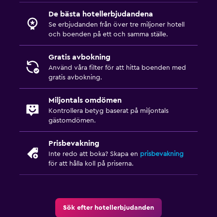
Uttag nära sängen
De bästa hotellerbjudandena
Klädhängare
Se erbjudanden från över tre miljoner hotell
Garderob eller klädkammare
och boenden på ett och samma ställe.
Gratis avbokning
Parkering och transport
Använd våra filter för att hitta boenden med
Flygbuss
gratis avbokning.
Gratis parkering
Miljontals omdömen
Privat parkering
Kontrollera betyg baserat på miljontals
gästomdömen.
Tvättstuga
Prisbevakning
Tvättstuga
Inte redo att boka? Skapa en
prisbevakning
för att hålla koll på priserna.
Strykservice
Torkställ för kläder
Familjevänligt
Sök efter hotellerbjudanden