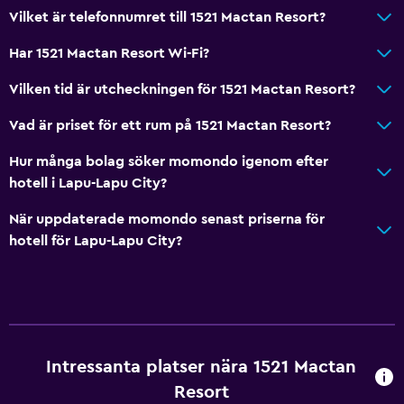
Familjerum
Vilket är telefonnumret till 1521 Mactan Resort?
Havsutsikt
Har 1521 Mactan Resort Wi-Fi?
Vardagsrum
Vilken tid är utcheckningen för 1521 Mactan Resort?
Tofflor
Vad är priset för ett rum på 1521 Mactan Resort?
Bäddsoffa
Ljudisolerade rum
Hur många bolag söker momondo igenom efter
hotell i Lapu-Lapu City?
Kakel/marmorgolv
Utsikt över poolen
När uppdaterade momondo senast priserna för
hotell för Lapu-Lapu City?
Förvaring
Tjänster och bekvämligheter
Bankomat på plats
Concierge-service
Intressanta platser nära 1521 Mactan
Kassaskåp
Resort