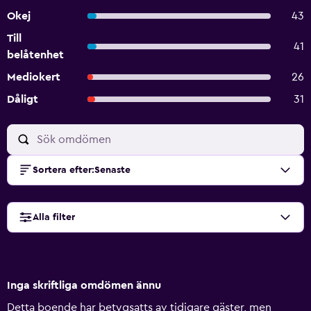
Okej
43
Till
41
belåtenhet
Mediokert
26
Dåligt
31
Sortera efter
:
Senaste
Alla filter
Inga skriftliga omdömen ännu
Detta boende har betygsatts av tidigare gäster, men