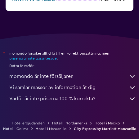
från 1 258 kr
Hotell i Cabo San Lucas
momondo försöker alltid få till en korrekt prissättning, men
*
priserna är inte garanterade
.
Detta är varför:
momondo är inte försäljaren
Vi samlar massor av information åt dig
Varför är inte priserna 100 % korrekta?
Hotellerbjudanden
Hotell i Nordamerika
Hotell i Mexiko
Hotell i Colima
Hotell i Manzanillo
City Express by Marriott Manzanillo