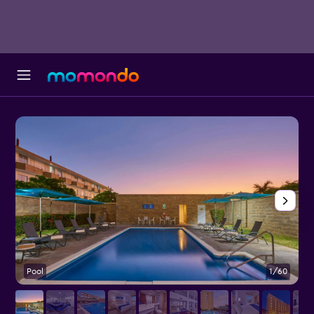
Pool
1/60