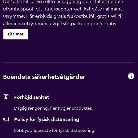
Detta hotell är en rökfri anläggning och ståtar med en
utomhuspool, ett fitnesscenter och kaffe/te i allmänt
utrymme. Här erbjuds gratis frukostbuffé, gratis wi-fi i
allmänna utrymmen, avgiftsfri parkering och gratis
lokaltransport. Dessutom erbjuds business-service,
Läs mer
konferenslokaler och kemtvätt. Handdukarna byts på
begäran City Express by Marriott Manzanillo erbjuder 116
rum med luftkonditionering. 19-tums LCD-tv med
kabelkanaler. Badrummen har dusch. Detta hotell i
Manzanillo erbjuder gratis fast internetuppkoppling och
wi-fi, med wi-fi-hastighet på 25+ Mbps. Skrivbord och
Boendets säkerhetsåtgärder
telefon finns. Strykjärn/strykbräda, hårtork och byte av
handdukar kan fås på begäran. Städning sker dagligen.
Förhöjd sanitet
Detta hotell har bland annat en utomhuspool och
fitnesscenter. Barn under 12 år får endast vistas i pool eller
Daglig rengöring, fler hygienprodukter.
fitnessanläggning under uppsikt av vuxen.
Policy för fysisk distansering
Lobbys anpassade för fysisk distansering.