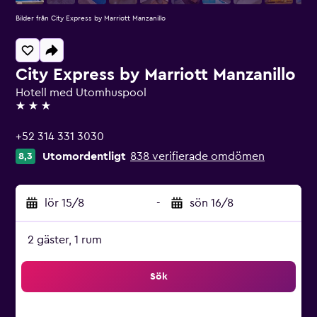
Bilder från City Express by Marriott Manzanillo
City Express by Marriott Manzanillo
Hotell med Utomhuspool
3 stjärnor
+52 314 331 3030
Utomordentligt
838 verifierade omdömen
8,3
lör 15/8
-
sön 16/8
2 gäster, 1 rum
Sök