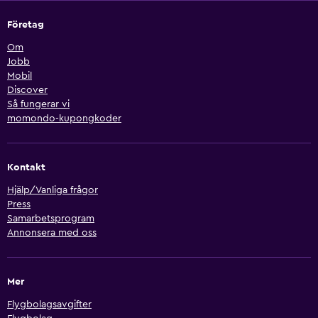
Företag
Om
Jobb
Mobil
Discover
Så fungerar vi
momondo-kupongkoder
Kontakt
Hjälp/Vanliga frågor
Press
Samarbetsprogram
Annonsera med oss
Mer
Flygbolagsavgifter