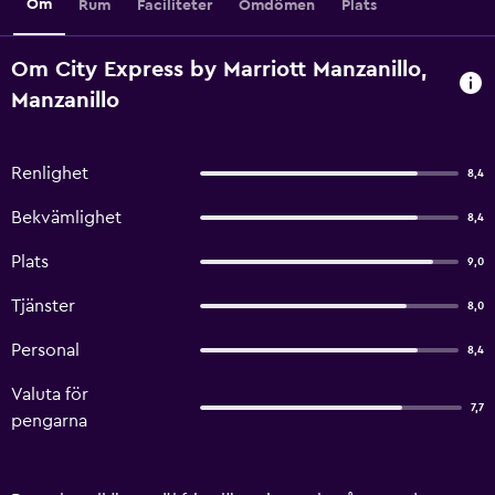
Om
Rum
Faciliteter
Omdömen
Plats
Om City Express by Marriott Manzanillo,
Manzanillo
Renlighet
8,4
Bekvämlighet
8,4
Plats
9,0
Tjänster
8,0
Personal
8,4
Valuta för
7,7
pengarna