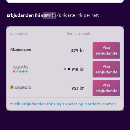
Erbjudanden från
879 kr
/
Billigaste Pris per natt
Leverantör
Per natt totalt
Visa
879 kr
erbjudande
Visa
918 kr
erbjudande
Visa
921 kr
erbjudande
21 till erbjudanden för City Express by Marriott Manzanillo