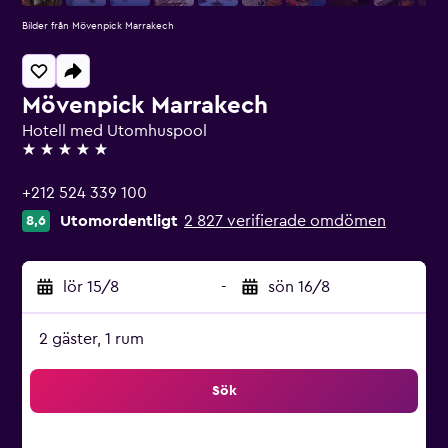
Bilder från Mövenpick Marrakech
Mövenpick Marrakech
Hotell med Utomhuspool
5 stjärnor
+212 524 339 100
Utomordentligt
2 827 verifierade omdömen
8,6
lör 15/8
-
sön 16/8
2 gäster, 1 rum
Sök