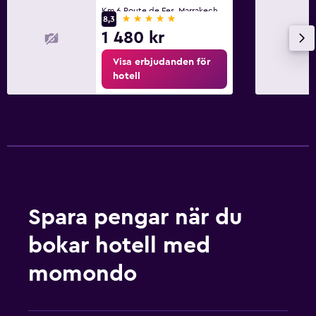
Km 6 Route de Fes, Marrakech
5 stjärnor
8,3
1 480 kr
Visa erbjudanden för
hotell
Spara pengar när du
bokar hotell med
momondo