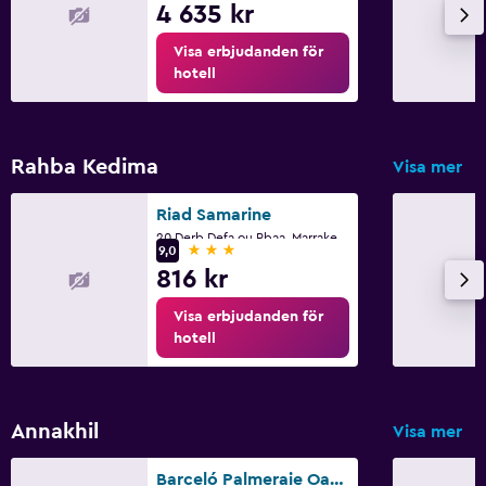
4 635 kr
Visa erbjudanden för
hotell
Rahba Kedima
Visa mer
Riad Samarine
20 Derb Defa ou Rbaa, Marrakech
3 stjärnor
9,0
816 kr
Visa erbjudanden för
hotell
Annakhil
Visa mer
Barceló Palmeraie Oasis Resort