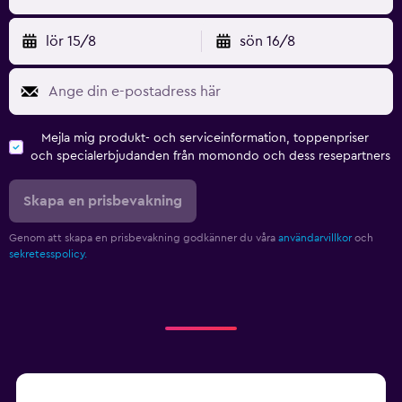
lör 15/8
sön 16/8
Mejla mig produkt- och serviceinformation, toppenpriser
och specialerbjudanden från momondo och dess resepartners
Skapa en prisbevakning
Genom att skapa en prisbevakning godkänner du våra
användarvillkor
och
sekretesspolicy.