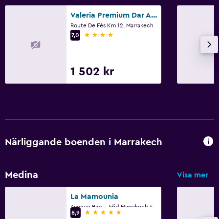
Valeria Premium Dar Atlas Resort
Route De Fès Km 12, Marrakech
4 stjärnor
7,0
1 502 kr
Närliggande boenden i Marrakech
Medina
Visa mer
La Mamounia
Avenue Bab - Jdid Marrakech 40 040 MA, Marrakech
5 stjärnor
8,9