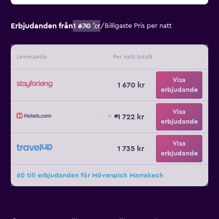
Erbjudanden från
1 670 kr
/
Billigaste Pris per natt
Leverantör
Per natt totalt
Visa
1 670 kr
erbjudande
Visa
1 722 kr
erbjudande
Visa
1 735 kr
erbjudande
60 till erbjudanden för Mövenpick Marrakech