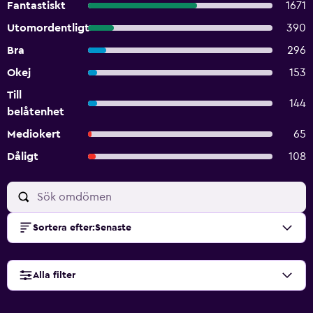
Fantastiskt
1671
Utomordentligt
390
Bra
296
Okej
153
Till
144
belåtenhet
Mediokert
65
Dåligt
108
Sortera efter
:
Senaste
Alla filter