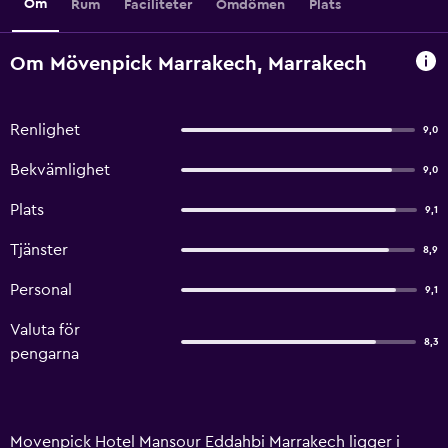
Om
Rum
Faciliteter
Omdömen
Plats
Om Mövenpick Marrakech, Marrakech
Renlighet
9,0
Bekvämlighet
9,0
Plats
9,1
Tjänster
8,9
Personal
9,1
Valuta för
8,3
pengarna
Movenpick Hotel Mansour Eddahbi Marrakech ligger i