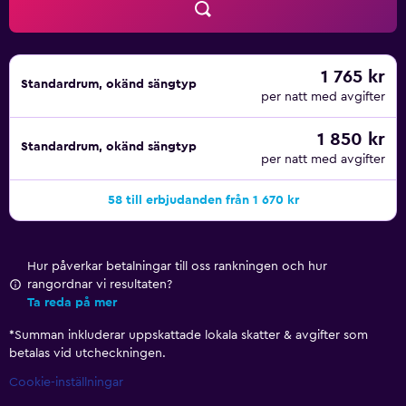
Alla rum har platt-TV, te- och kaffekokare samt skrivbord.
Det finns också ett värdeskåp på rummet för att hålla dina
värdesaker säkra.
1 765 kr
Standardrum, okänd sängtyp
Hotellet har 5 restauranger och barer som serverar olika
per natt med avgifter
sorters mat. Det finns också flera restauranger inom några
minuters promenad, bland annat Quattro Marrakech, Azyr
1 850 kr
Standardrum, okänd sängtyp
och News Café.
per natt med avgifter
När det är dags att utforska området är några av de
58 till erbjudanden från 1 670 kr
populäraste besöksmålen Menara Mall. Du kan även
tillbringa tid på Borj Al Arab och promenera genom
Palacio da Bahia.
Hur påverkar betalningar till oss rankningen och hur
rangordnar vi resultaten?
Ta reda på mer
*
Summan inkluderar uppskattade lokala skatter & avgifter som
betalas vid utcheckningen.
Cookie-inställningar