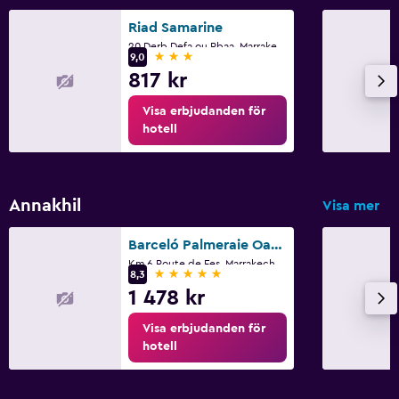
Riad Samarine
20 Derb Defa ou Rbaa, Marrakech
3 stjärnor
9,0
817 kr
Visa erbjudanden för
hotell
Annakhil
Visa mer
Barceló Palmeraie Oasis Resort
Km 6 Route de Fes, Marrakech
5 stjärnor
8,3
1 478 kr
Visa erbjudanden för
hotell