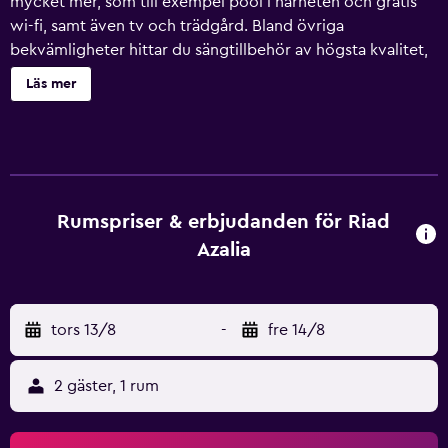
mycket mer, som till exempel pool i närheten och gratis
wi-fi, samt även tv och trädgård. Bland övriga
bekvämligheter hittar du sängtillbehör av högsta kvalitet,
tvättstuga, hårtork och handdukar.
Läs mer
Rumspriser & erbjudanden för Riad
Azalia
tors 13/8
-
fre 14/8
2 gäster, 1 rum