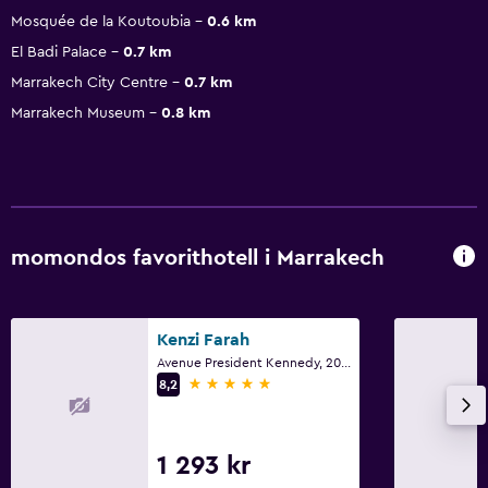
Mosquée de la Koutoubia
0.6 km
El Badi Palace
0.7 km
Marrakech City Centre
0.7 km
Marrakech Museum
0.8 km
momondos favorithotell i Marrakech
Kenzi Farah
Avenue President Kennedy, 200, Marrakech
5 stjärnor
8,2
1 293 kr