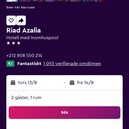
Bilder från Riad Azalia
Riad Azalia
Hotell med Inomhuspool
3 stjärnor
+212 808 550 214
Fantastiskt
1 093 verifierade omdömen
9,1
tors 13/8
-
fre 14/8
2 gäster, 1 rum
Sök