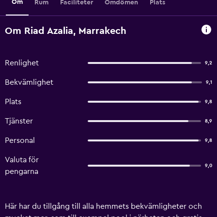
Om
Rum
Faciliteter
Omdömen
Plats
Om Riad Azalia, Marrakech
Renlighet
9,2
Bekvämlighet
9,1
Plats
9,8
Tjänster
8,9
Personal
9,8
Valuta för
9,0
pengarna
Här har du tillgång till alla hemmets bekvämligheter och