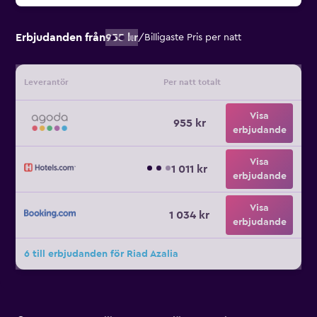
Erbjudanden från
955 kr
/
Billigaste Pris per natt
Leverantör
Per natt totalt
Visa
955 kr
erbjudande
Visa
1 011 kr
erbjudande
Visa
1 034 kr
erbjudande
6 till erbjudanden för Riad Azalia