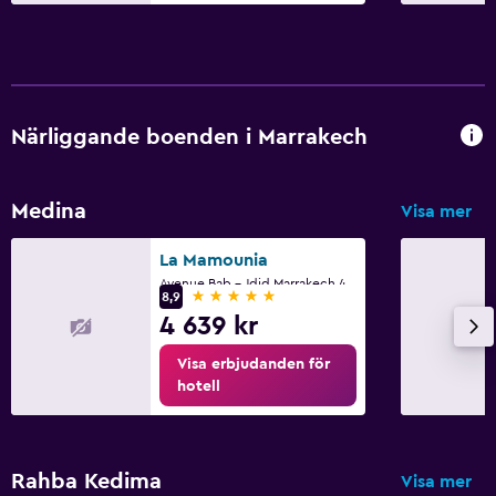
Närliggande boenden i Marrakech
Medina
Visa mer
La Mamounia
Avenue Bab - Jdid Marrakech 40 040 MA, Marrakech
5 stjärnor
8,9
4 639 kr
Visa erbjudanden för
hotell
Rahba Kedima
Visa mer