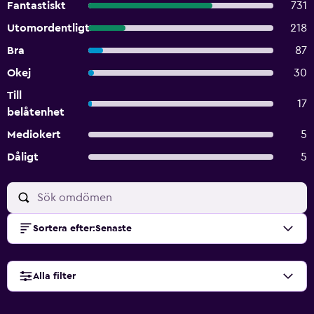
Fantastiskt
731
Utomordentligt
218
Bra
87
Okej
30
Till
17
belåtenhet
Mediokert
5
Dåligt
5
Sortera efter
:
Senaste
Alla filter