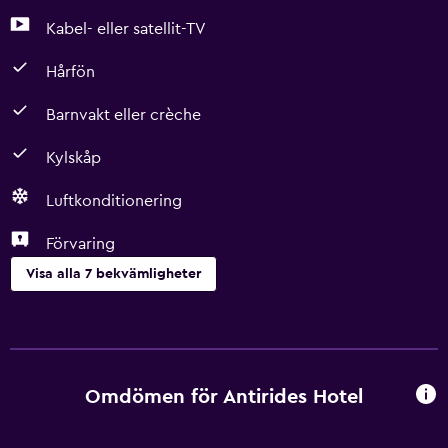
Kabel- eller satellit-TV
Hårfön
Barnvakt eller crèche
Kylskåp
Luftkonditionering
Förvaring
Visa alla 7 bekvämligheter
Media och underhållning
Kabel- eller satellit-TV
Omdömen för Antirides Hotel
Badrum
Hårfön