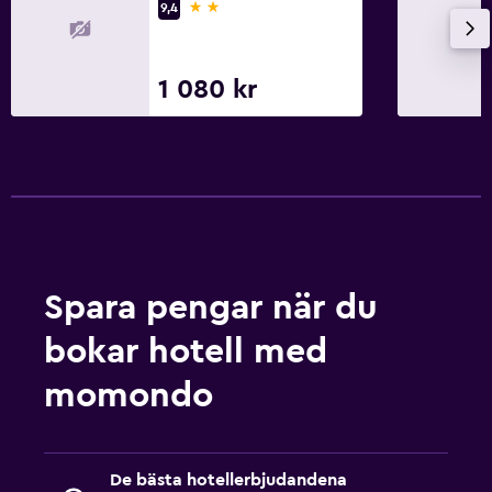
2 stjärnor
9,4
1 080 kr
Spara pengar när du
bokar hotell med
momondo
De bästa hotellerbjudandena