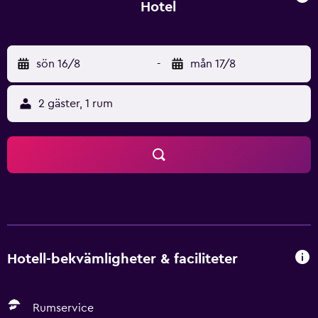
Hotel
sön 16/8
-
mån 17/8
2 gäster, 1 rum
Hotell-bekvämligheter & faciliteter
Rumservice