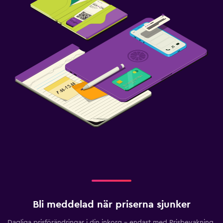
Bli meddelad när priserna sjunker
Dagliga prisförändringar i din inkorg – endast med Prisbevakning.