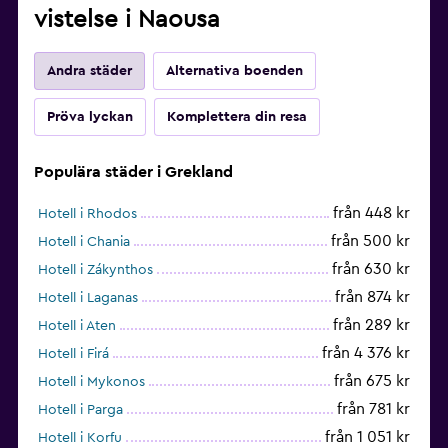
vistelse i Naousa
Andra städer
Alternativa boenden
Pröva lyckan
Komplettera din resa
Populära städer i Grekland
från 448 kr
Hotell i Rhodos
från 500 kr
Hotell i Chania
från 630 kr
Hotell i Zákynthos
från 874 kr
Hotell i Laganas
från 289 kr
Hotell i Aten
från 4 376 kr
Hotell i Firá
från 675 kr
Hotell i Mykonos
från 781 kr
Hotell i Parga
från 1 051 kr
Hotell i Korfu