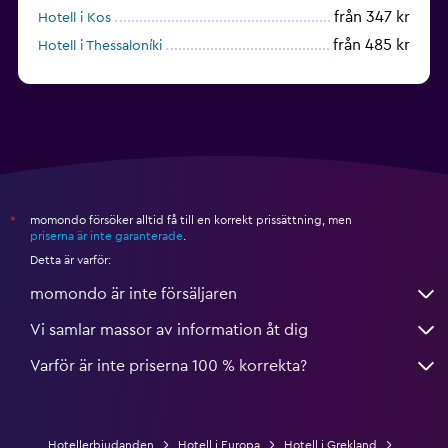
från 347 kr
Hotell i Kos
från 485 kr
Hotell i Thessaloníki
från 1 627 kr
Hotell i Hersonissos
momondo försöker alltid få till en korrekt prissättning, men
*
priserna är inte garanterade
.
Detta är varför:
momondo är inte försäljaren
Vi samlar massor av information åt dig
Varför är inte priserna 100 % korrekta?
Hotellerbjudanden
Hotell i Europa
Hotell i Grekland