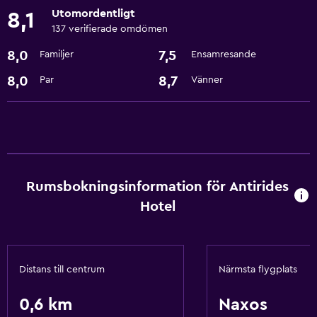
Utomordentligt
8,1
137 verifierade omdömen
Restauranger
8,0
7,5
Familjer
Ensamresande
Kylskåp
8,0
8,7
Par
Vänner
Allmänt
Förvaring
Tjänster och bekvämligheter
Rumservice
Rumsbokningsinformation för Antirides
Hotel
Familjevänligt
Barnvakt eller crèche
Distans till centrum
Närmsta flygplats
Grundläggande bekvämligheter
0,6 km
Naxos
Luftkonditionering