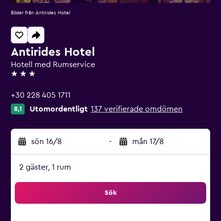
Bilder från Antirides Hotel
Antirides Hotel
Hotell med Rumservice
3 stjärnor
+30 228 405 1711
Utomordentligt
137 verifierade omdömen
8,1
sön 16/8
-
mån 17/8
2 gäster, 1 rum
Sök