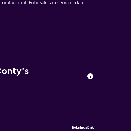
n utomhuspool. Fritidsaktiviteterna nedan
Conty's
Bokningslänk