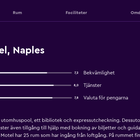
Rum
Faciliteter
Omd
l, Naples
Bekvämlighet
7,2
Tjänster
8,0
Valuta för pengarna
7,8
n utomhuspool, ett bibliotek och expressutcheckning. Dessuto
äster även tillgång till hjälp med bokning av biljetter och gui
's Motel har 25 rum som har ingång från loftgång. På rummet