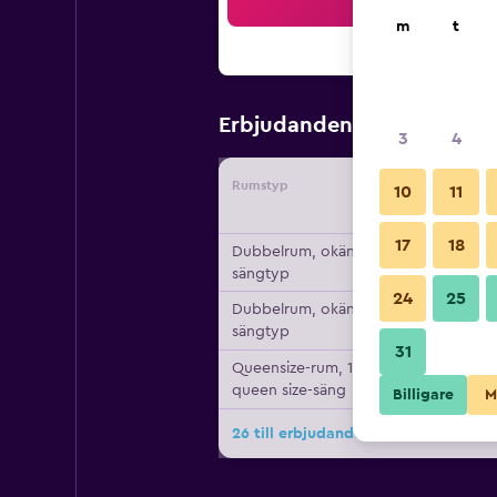
Sö
m
t
474 kr
Erbjudanden från
/
Bi
3
4
Rumstyp
Leverant
10
11
17
18
Dubbelrum, okänd
sängtyp
24
25
Dubbelrum, okänd
sängtyp
31
Queensize-rum, 1
queen size-säng
Billigare
M
26 till erbjudanden för Conty's Mote