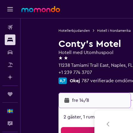
Flyg
Hotellerbjudanden
Hotell i Nordamerika
Boende
Conty's Motel
Hyrbil
Hotell med Utomhuspool
2 stjärnor
Paketresor
11238 Tamiami Trail East, Naples, FL
+1 239 774 3707
Planera med AI
Okej
787 verifierade omdöm
6,7
Trips
fre 14/8
-
Svenska
2 gäster, 1 rum
Feedback