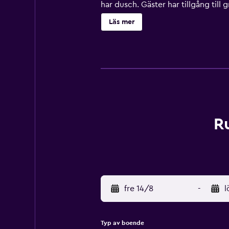
har dusch. Gäster har tillgång till 
finns antingen tillgängliga på plats
Läs mer
R
fre 14/8
-
l
Typ av boende