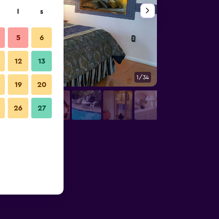
l
s
5
6
12
13
1/34
Sovrum
19
20
26
27