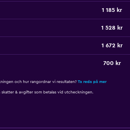
1 185 kr
1 528 kr
1 672 kr
700 kr
nkningen och hur rangordnar vi resultaten?
Ta reda på mer
skatter & avgifter som betalas vid utcheckningen.