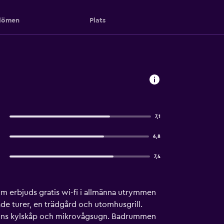
ömen
Plats
7,1
6,8
7,4
m erbjuds gratis wi-fi i allmänna utrymmen
dade turer, en trädgård och utomhusgrill.
 finns kylskåp och mikrovågsugn. Badrummen