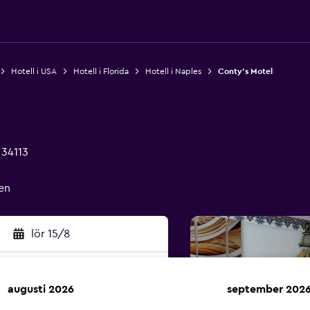
Hotell i USA
Hotell i Florida
Hotell i Naples
Conty's Motel
 34113
en
lör 15/8
augusti 2026
september 202