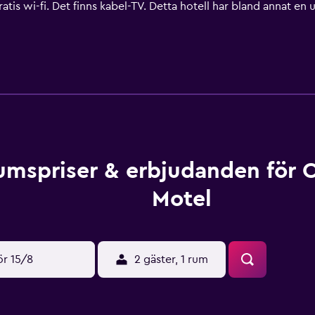
gratis wi-fi. Det finns kabel-TV. Detta hotell har bland annat e
 eller i närheten. Avgifter kan tillkomma.
umspriser & erbjudanden för 
Motel
ör 15/8
2 gäster, 1 rum