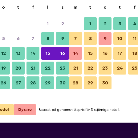
k
o
t
f
l
s
m
t
o
t
f
1
2
1
2
3
4
lligaste Pris per natt
5
6
7
8
9
7
8
9
10
11
ör
Per natt
12
13
14
15
16
14
15
16
17
18
totalt
19
20
21
22
23
21
22
23
24
25
267 kr
Visa erbjudande
26
27
28
29
30
28
29
30
edel
Dyrare
Baserat på genomsnittspris för 3-stjärniga hotell.