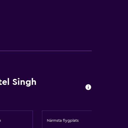
el Singh
m
Närmsta flygplats