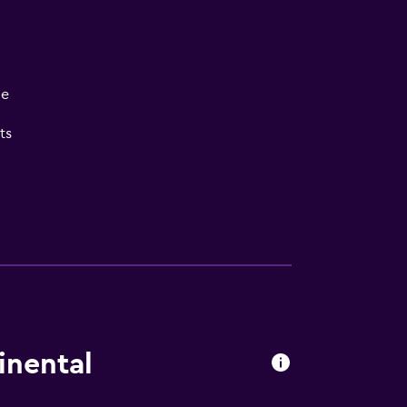
he
ts
inental