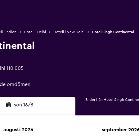
ll i Indien
Hotell i Delhi
Hotell i New Delhi
Hotel Singh Continental
tinental
hi 110 005
rade omdömen
Bilder från Hotel Singh Contine
sön 16/8
augusti 2026
september 202