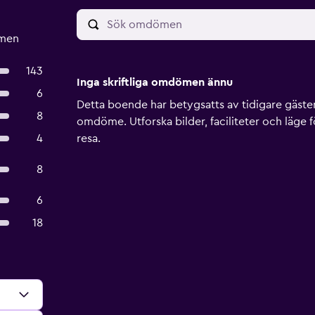
ömen
143
Inga skriftliga omdömen ännu
6
Detta boende har betygsatts av tidigare gäster, 
8
omdöme. Utforska bilder, faciliteter och läge f
4
resa.
8
6
18