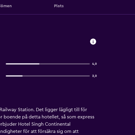
ömen
Plats
4,0
2,0
lway Station. Det ligger lägligt till för
 för boende på detta hotellet, så som express
rbjuder Hotel Singh Continental
digheter för att försäkra sig om att