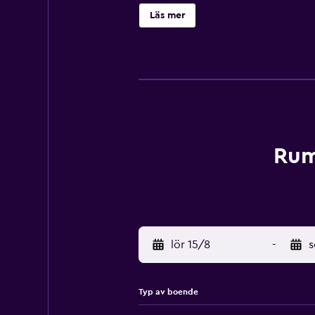
gästerna har en angenäm vistelse. 
Läs mer
luncher finns tillgängligt för de s
enkelt för gäster att utforska New
Rum
lör 15/8
-
s
Typ av boende