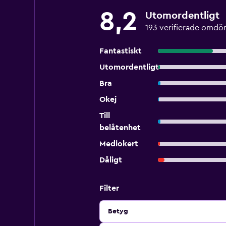
8,2
Utomordentligt
193 verifierade omd
Fantastiskt
Utomordentligt
Bra
Okej
Till
belåtenhet
Mediokert
Dåligt
Filter
Betyg