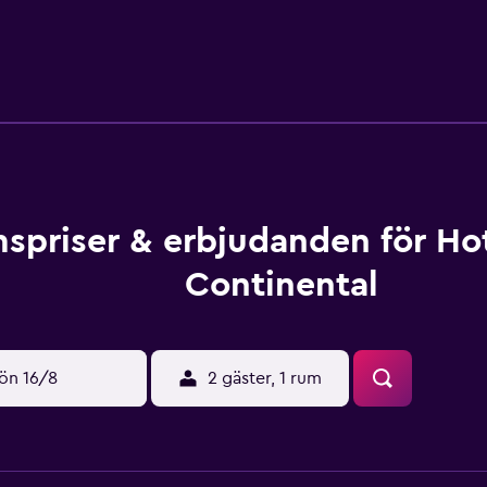
Boende på detta hotellet kan serveras en tillfredställande fr
om ska gå på sightseeing. Hotel Singh Continental ligger nära R
 Delhi och närliggande områden. Det finns också fördelen av 
spriser & erbjudanden för Ho
Continental
ön 16/8
2 gäster, 1 rum