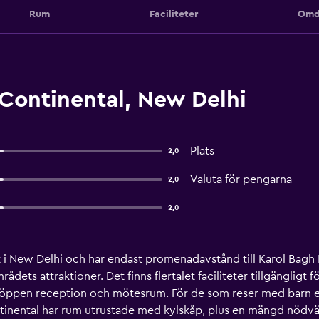
Rum
Faciliteter
Omd
Continental, New Delhi
Plats
2,0
Valuta för pengarna
2,0
2,0
i New Delhi och har endast promenadavstånd till Karol Bagh Rai
dets attraktioner. Det finns flertalet faciliteter tillgängligt
-öppen reception och mötesrum. För de som reser med barn e
tinental har rum utrustade med kylskåp, plus en mängd nödvän