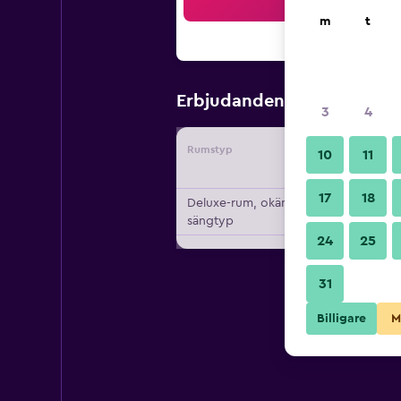
Sö
m
t
267 kr
Erbjudanden från
/
Bi
3
4
Rumstyp
Leverant
10
11
17
18
Deluxe-rum, okänd
sängtyp
24
25
31
Billigare
M