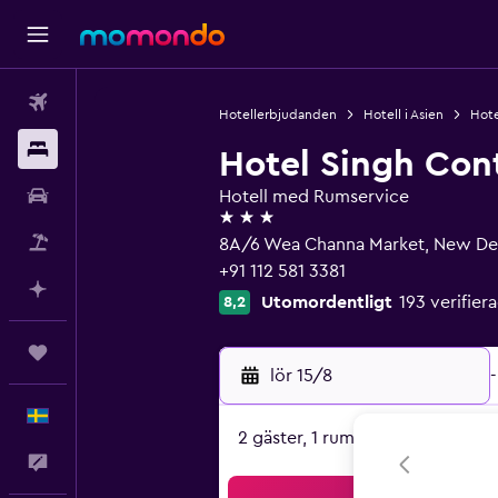
Flyg
Hotellerbjudanden
Hotell i Asien
Hote
Boende
Hotel Singh Con
Hyrbil
Hotell med Rumservice
3 stjärnor
Paketresor
8A/6 Wea Channa Market, New Del
+91 112 581 3381
Planera med AI
Utomordentligt
193 verifie
8,2
Trips
lör 15/8
-
Svenska
2 gäster, 1 rum
Feedback