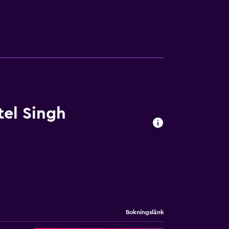
ukost varje morning morgon. Färdiggjorda
ajendra Place Metro Station, vilket gör det
många lokala caféer och restauranger.
tel Singh
Bokningslänk