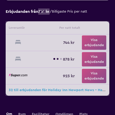
Erbjudanden från
744 kr
/
Billigaste Pris per natt
Leverantör
Per natt totalt
Visa
744 kr
erbjudande
Visa
878 kr
erbjudande
Visa
923 kr
erbjudande
32 till erbjudanden för Holiday Inn Newport News - Hampton By IHG
Om
Rum
Faciliteter
Omdömen
Plats