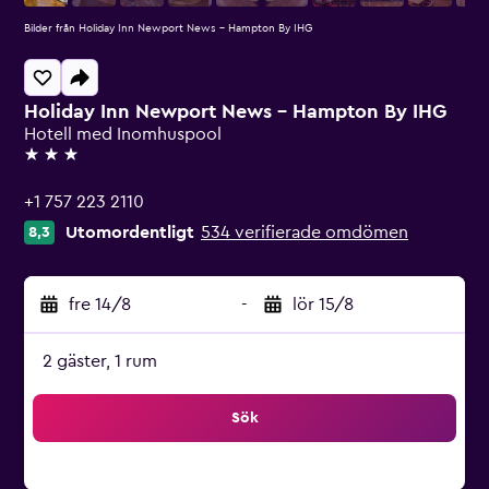
Bilder från Holiday Inn Newport News - Hampton By IHG
Holiday Inn Newport News - Hampton By IHG
Hotell med Inomhuspool
3 stjärnor
+1 757 223 2110
Utomordentligt
534 verifierade omdömen
8,3
fre 14/8
-
lör 15/8
2 gäster, 1 rum
Sök