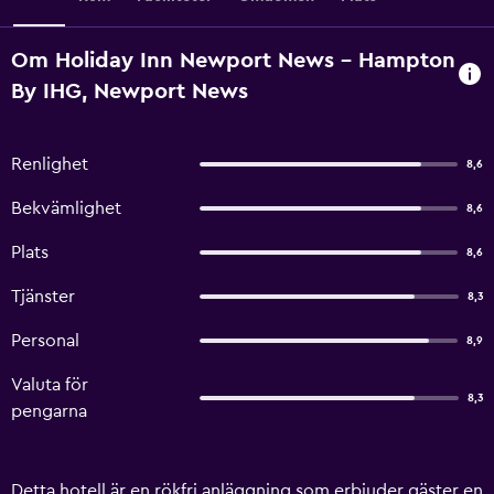
Om Holiday Inn Newport News - Hampton
By IHG, Newport News
Renlighet
8,6
Bekvämlighet
8,6
Plats
8,6
Tjänster
8,3
Personal
8,9
Valuta för
8,3
pengarna
Detta hotell är en rökfri anläggning som erbjuder gäster en