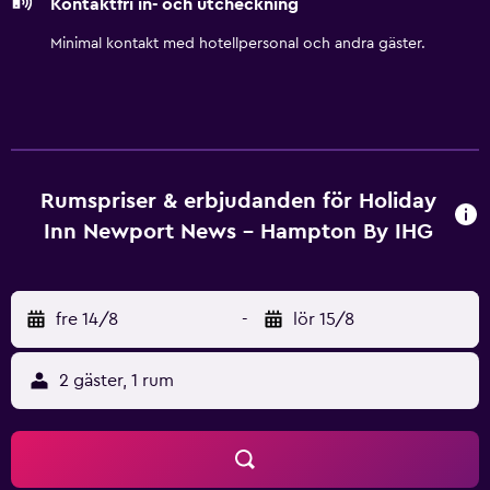
Kontaktfri in- och utcheckning
inomhuspool och fitnesscenter. Fritidsaktiviteterna nedan
finns antingen tillgängliga på plats eller i närheten. Avgifter
Minimal kontakt med hotellpersonal och andra gäster.
kan tillkomma.
Rumspriser & erbjudanden för Holiday
Inn Newport News - Hampton By IHG
fre 14/8
-
lör 15/8
2 gäster, 1 rum