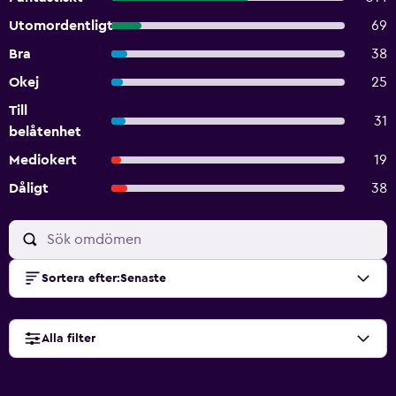
Utomordentligt
69
Bra
38
Okej
25
Till
31
belåtenhet
Mediokert
19
Dåligt
38
Sortera efter
:
Senaste
Alla filter