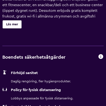
ett fitnesscenter, en snackbar/deli och ett business-center
(öppet dygnet runt). Dessutom erbjuds gratis komplett
frukost, gratis wi-fi i allmänna utrymmen och avgiftsfri
parkering. Gäster får även tillgång till bekvämligheter som
Läs mer
business-service, tvättmöjligheter och dygnet runt-öppen
reception. Best Western Presidential Hotel & Suites
erbjuder 57 luftkonditionerade rum med kaffe- och
tebryggare och hårtork. 40-tums LED-tv med
satellitpremiumkanaler. Kylskåp och mikrovågsugn finns på
rummet. Detta hotell i Pine Bluff erbjuder sina gäster gratis
Boendets säkerhetsåtgärder
wi-fi. Boendet tillhandahåller skrivbord och
skrivbordsstolar, samt telefon; gratis lokalsamtal ingår
Förhöjd sanitet
(restriktioner kan förekomma). Dessutom har rummen
strykjärn/strykbräda och gratis toalettartiklar. Städning
Daglig rengöring, fler hygienprodukter.
sker dagligen. Detta hotell har bland annat fitnesscenter.
Policy för fysisk distansering
Lobbys anpassade för fysisk distansering.