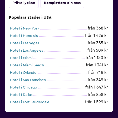
Pröva lyckan
Komplettera din resa
Populära städer i USA
från 368 kr
Hotell i New York
från 1 426 kr
Hotell i Honolulu
från 355 kr
Hotell i Las Vegas
från 509 kr
Hotell i Los Angeles
från 1 150 kr
Hotell i Miami
från 1 341 kr
Hotell i Miami Beach
från 748 kr
Hotell i Orlando
från 349 kr
Hotell i San Francisco
från 1 647 kr
Hotell i Chicago
från 858 kr
Hotell i Dallas
från 1 599 kr
Hotell i Fort Lauderdale
från 1 992 kr
Hotell i Nashville