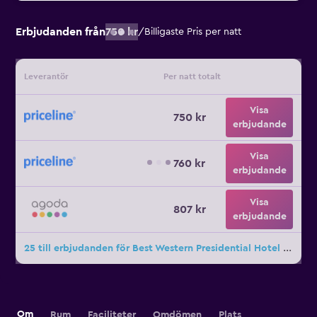
Erbjudanden från
750 kr
/
Billigaste Pris per natt
Leverantör
Per natt totalt
Visa
750 kr
erbjudande
Visa
760 kr
erbjudande
Visa
807 kr
erbjudande
25 till erbjudanden för Best Western Presidential Hotel & Suites
Om
Rum
Faciliteter
Omdömen
Plats