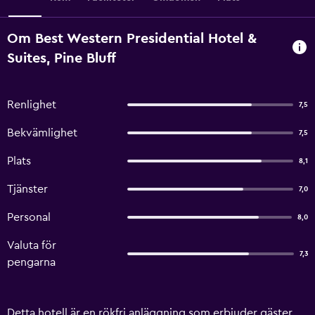
Om Best Western Presidential Hotel &
Suites, Pine Bluff
Renlighet
7,5
Bekvämlighet
7,5
Plats
8,1
Tjänster
7,0
Personal
8,0
Valuta för
7,3
pengarna
Detta hotell är en rökfri anläggning som erbjuder gäster