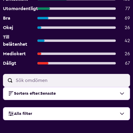
Utomordentligt
77
Bra
69
Okej
26
Till
42
belåtenhet
Mediokert
26
Dåligt
67
Sortera efter
:
Senaste
Alla filter